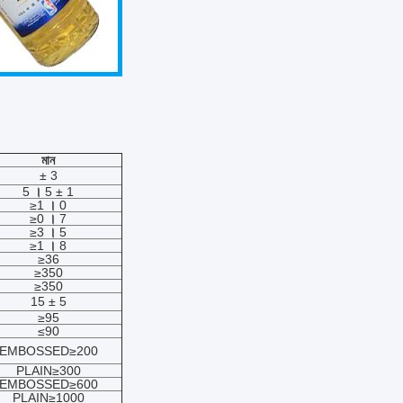
মান
± 3
5
।
5 ± 1
≥1
।
0
≥0
।
7
≥3
।
5
≥1
।
8
≥36
≥350
≥350
15 ± 5
≥95
≤90
EMBOSSED≥200
PLAIN≥300
EMBOSSED≥600
PLAIN≥1000