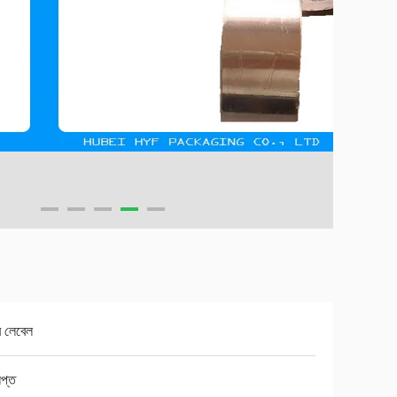
ার লেবেল
িপ্ত