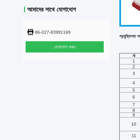
আমাদের সাথে যোগাযোগ
86-027-83991169
প্রযুক্তিগত প
যোগাযোগ করুন
না
1
2
3
4
5
6
7
8
9
10
11