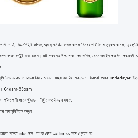
পালী বোর্ড, ভিএমপিইটি কাগজ, অ্যালুমিনিয়াম ফয়েল কাগজ হিসাবে পরিচিত ধাতুযুক্ত কাগজ, অ্যালুমি
লেপ লেয়ার পেইন্ট সঙ্গে আসে।
এটি প্রধানত উচ্চ গ্রেড প্যাকেজিং, যেমন ওয়াইন প্যাকিং, প্রসাধনী বা
য
ুমিনিয়াম কাগজ যা আমরা বিয়ার লেবেল, খাদ্য প্যাকিং, মোড়ানো, সিগারেট প্যাক underlayer, ইত
ওজন: 64gsm-83gsm
, শক্তিশালী ধাতব খুঁজছেন, নিখুঁত ধাতবীকরণ সমতা,
কার অ্যালুমিনিয়াম বন্ধন
ঠালো ক্ষমতা inks সঙ্গে, কাগজ কোন curliness সঙ্গে প্লেইন হয়,