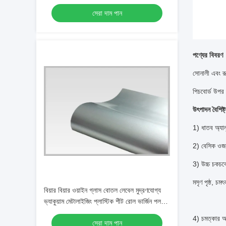
হোলোগ্রাফিক পেপার শীটস
সেরা দাম পান
পণ্যের বিবরণ
সোনালী এবং রূ
পিচবোর্ড উপর 
উৎপাদন বৈশিষ্ট্
1) ধাতব অ্যাল
2) বেসিক 
3) উচ্চ চকচকে
মসৃণ পৃষ্ঠ, চমৎ
বিয়ার বিয়ার ওয়াইন গ্লাস বোতল লেবেল মুদ্রণযোগ্য
ভ্যাকুয়াম মেটালাইজিং প্লাস্টিক শীট রোল ভার্জিন পলপ
স্টাইল, উচ্চ জল শোষণ
4) চমত্কার আ
সেরা দাম পান