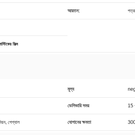
আয়তন:
পত্র
লাস্টিকের ফিল্ম
মূল্য
neg
ডেলিভারি সময়
15 
নিয়ন, পেপ্যাল
যোগানের ক্ষমতা
300