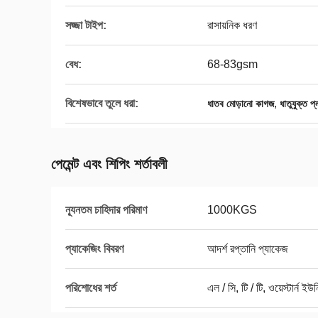
সজ্জা টাইপ:
রাসায়নিক ধরণ
বেধ:
68-83gsm
বিশেষভাবে তুলে ধরা:
,
ধাতব মোড়ানো কাগজ
ধাতুযুক্ত প্
পেমেন্ট এবং শিপিং শর্তাবলী
ন্যূনতম চাহিদার পরিমাণ
1000KGS
প্যাকেজিং বিবরণ
আদর্শ রপ্তানি প্যাকেজ
পরিশোধের শর্ত
এল / সি, টি / টি, ওয়েস্টার্ন ইউ