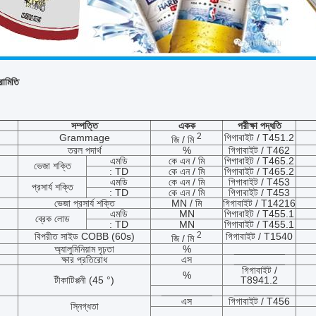
রামিতি
সম্পত্তি
একক
পরীক্ষা পদ্ধতি
2
Grammage
গিগাবাইট / T451.2
জি / মি
তরল পদার্থ
%
গিগাবাইট / T462
এমডি
কে এন / মি
গিগাবাইট / T465.2
ভেজা শক্তি
: TD
কে এন / মি
গিগাবাইট / T465.2
এমডি
কে এন / মি
গিগাবাইট / T453
প্রসার্য শক্তি
: TD
কে এন / মি
গিগাবাইট / T453
ভেজা প্রসার্য শক্তি
MN / মি
গিগাবাইট / T14216
এমডি
MN
গিগাবাইট / T455.1
ব্রেক লোড
: TD
MN
গিগাবাইট / T455.1
2
বিপরীত সাইড COBB (60s)
গিগাবাইট / T1540
জি / মি
অ্যালুমিনিয়াম দৃঢ়তা
%
_________
ক্ষার প্রতিরোধ
এস
_________
গিগাবাইট /
%
টীকাটিপ্পনী (45 °)
T8941.2
_________
_________
এস
গিগাবাইট / T456
স্নিগ্ধতা
_________
_________