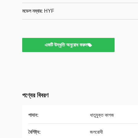
মডেল নম্বার:
HYF
একটি উদ্ধৃতি অনুরোধ করুন
পণ্যের বিবরণ
পাদান:
ধাতুযুক্ত কাগজ
বৈশিষ্ট্য:
জলরোধী