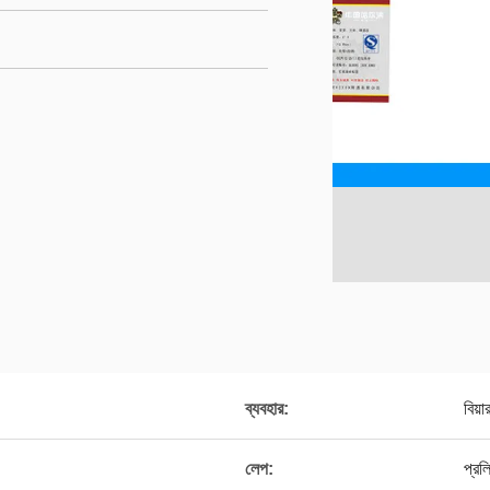
ব্যবহার:
বিয়
লেপ:
প্রল