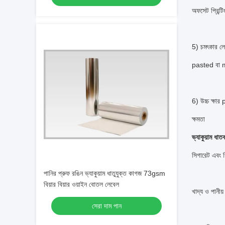
অফসেট প্রিন্ট
5) চমৎকার লেব
pasted বা
6) উচ্চ ক্ষার
ক্ষমতা
ভ্যাকুয়াম ধ
সিগারেট এবং 
পানির প্রুফ রঙিন ভ্যাকুয়াম ধাতুযুক্ত কাগজ 73gsm
বিয়ার বিয়ার ওয়াইন বোতল লেবেল
খাদ্য ও পানীয
সেরা দাম পান