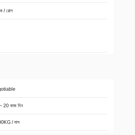
ক / রোল
otiable
~ 20 কাজ দিন
0KG / মাস