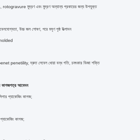
িং, rotogravure মুদ্রণ এবং মুদ্রণ অন্যান্য প্রকারের জন্য উপযুক্ত
েলযোগ্যতা, উচ্চ জল শোষণ, পরে মসৃণ পৃষ্ঠ উত্পাদন
 molded
 penet penetility, দ্রুত লেবেল ধোয়া বন্ধ গতি, চমৎকার ভিজা শক্তি
াতব কাগজপত্র আবেদন
সিগার প্যাকেজিং কাগজ;
় প্যাকেজিং কাগজ;