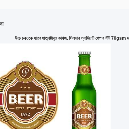
না
উচ্চ চকচকে ধাতব ধাতুপট্টাবৃত কাগজ, সিলভার ল্যামিনেট পেপার শীট 70gsm মধ্য