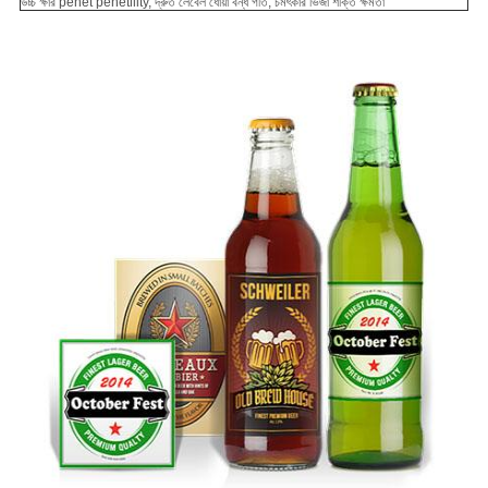
উচ্চ ক্ষার penet penetility, দ্রুত লেবেল ধোয়া বন্ধ গতি, চমৎকার ভিজা শক্তি
ক্ষমতা