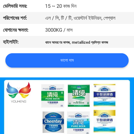
ডেলিভারি সময়:
15 ~ 20 কাজ দিন
মান
পরিশোধের শর্ত:
এল / সি, টি / টি, ওয়েস্টার্ন ইউনিয়ন, পেপ্যাল
নিয়ন্ত্রণ
যোগানের ক্ষমতা:
3000KG / মাস
হাইলাইট:
,
ধাতব আবরণের কাগজ
metallized প্রলিপ্ত কাগজ
যোগাযোগ
করুন
ভালো দাম
খবর
উদ্ধৃতির
জন্য
আবেদন