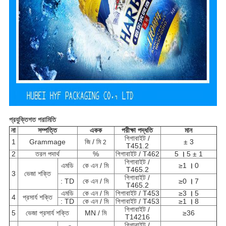
প্রযুক্তিগত পরামিতি
না
সম্পত্তি
একক
পরীক্ষা পদ্ধতি
মান
গিগাবাইট /
1
Grammage
জি / মি
± 3
2
T451.2
2
তরল পদার্থ
%
গিগাবাইট / T462
5
।
5 ± 1
গিগাবাইট /
এমডি
কে এন / মি
≥1
।
0
T465.2
3
ভেজা শক্তি
গিগাবাইট /
: TD
কে এন / মি
≥0
।
7
T465.2
এমডি
কে এন / মি
গিগাবাইট / T453
≥3
।
5
4
প্রসার্য শক্তি
: TD
কে এন / মি
গিগাবাইট / T453
≥1
।
8
গিগাবাইট /
5
ভেজা প্রসার্য শক্তি
MN / মি
≥36
T14216
গিগাবাইট /