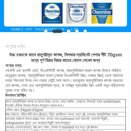
সাইট
ম্যাপ
গোপনীয়তা
নীতি
পণ্যের বর্ণনা
উচ্চ চকচকে ধাতব ধাতুপট্টাবৃত কাগজ, সিলভার ল্যামিনেট পেপার শীট 70gsm
মধ্যে পূর্ণ বিয়ার বিয়ার কাচের বোতল লেবেল জন্য
পণ্যের তথ্য:
সোনালী এবং রূপালী বোর্ড, ভিএমপিইটি কাগজ, অ্যালুমিনিয়াম ফয়েল কাগজ হিসাবে পরিচিত
ধাতুযুক্ত কাগজ, অ্যালুমিনিয়াম ফয়েল (অথবা ভিএমপিইটি ফিল্ম, লেজার ফিল্ম) থেকে আঠালো
দ্বারা পিচবোর্ড উপর লেপ লেয়ার পেইন্ট সঙ্গে আসে।
ভ্যাকুয়াম অ্যালুমিনিয়াম কাগজ প্রধানত
বেস কাগজ, লেপা এবং অ্যালুমিনিয়াম স্তর, যা গার্হস্থ্য প্যাকেজিং শিল্প একটি নতুন পরিবেশগত
সুরক্ষা পণ্য গঠিত হয়।
উৎপাদন বৈশিষ্ট্য
ধাতব অ্যালুমিনিয়াম কাগজ যা আমরা বিয়ার লেবেল, খাদ্য প্যাকিং, মোড়ানো, সিগারেট প্যাক underlayer,
ইত্যাদি মৌলিক উপাদান হিসাবে উপযুক্ত প্রদান করে।
বেসিক ওজন: 64gsm-83gsm
উচ্চ চকচকে, শক্তিশালী ধাতব খুঁজছেন, নিখুঁত ধাতবীকরণ সমতা, মসৃণ পৃষ্ঠ, চমৎকার অ্যালুমিনিয়াম বন্ধন
চমত্কার আঠালো ক্ষমতা inks সঙ্গে, কাগজ কোন curliness সঙ্গে
অফসেট, অফসেট প্রিন্টিং,
rotogravure মুদ্রণ এবং অন্যান্য প্রিন্টিং জন্য উপযুক্ত
চমৎকার লেবেলযোগ্যতা, উচ্চ জল শোষণ,
চটকান বা molded
পরে মসৃণ পৃষ্ঠ উত্পাদন