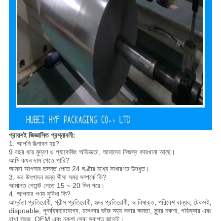
প্রায়শই জিজ্ঞাসিত প্রশ্নাবলী:
1. আপনি উত্পাদন হয়?
9 বছর ধরে মুদ্রণ ও প্যাকেজিং অভিজ্ঞতা, আমাদের নিজস্ব কারখানা আছে।
আমি কখন দাম পেতে পারি?
আমরা আপনার তদন্ত পেতে 24 ঘণ্টার মধ্যে সাধারণত উদ্ধৃত।
3. ভর উৎপাদন জন্য সীসা সময় সম্পর্কে কি?
আমানত পেমেন্ট পেতে 15 ~ 20 দিন পরে।
4. আপনার পণ্য সুবিধা কি?
আর্দ্রতা প্রতিরোধী, গ্রীস প্রতিরোধী,
হৃদর
প্রতিরোধী,
অ বিষাক্ত, পরিবেশ বান্ধব, টেকসই,
dispoable, পুনর্ব্যবহারযোগ্য, চমৎকার ভাঁজ সহ্য করার ক্ষমতা, সুন্দর নকশা, পরিষ্কার এবং
রাখা সহজ, OEM এবং নকশা সেবা স্বাগত জানাই।