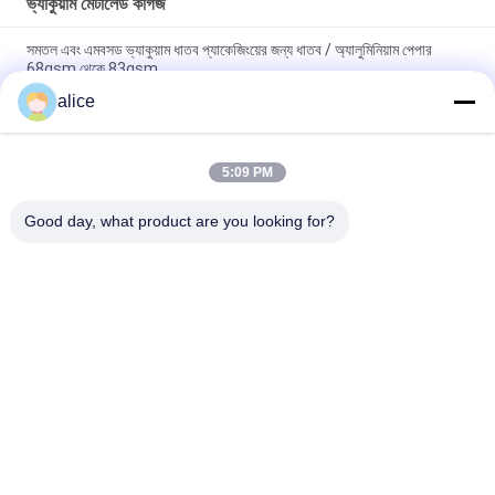
ভ্যাকুয়াম মেটালেড কাগজ
সমতল এবং এমবসড ভ্যাকুয়াম ধাতব প্যাকেজিংয়ের জন্য ধাতব / অ্যালুমিনিয়াম পেপার
68gsm থেকে 83gsm
alice
চীনের এমবসড ভ্যাকুয়াম মেটালাইজড পেপার বেয়ার লেবেল ফর বেক্সেস ইন 68 এমিক,
ওয়াটারপ্রুফ হোলোগ্রাফিক পেপার শীটস
5:09 PM
বিয়ার বিয়ার ওয়াইন গ্লাস বোতল লেবেল মুদ্রণযোগ্য ভ্যাকুয়াম মেটালাইজিং প্লাস্টিক শীট
রোল ভার্জিন পলপ স্টাইল, উচ্চ জল শোষণ
Good day, what product are you looking for?
সব
ফিল্ম রোলস সঙ্কুচিত
PETG সঙ্কুচিত চলচ্চিত্র
পিভিসি সঙ্কুচিত ফিল্ম
ওপস সঙ্কুচিত চলচ্চিত্র
POF ছিনতাই ফিল্ম
ভ্যাকুয়াম মেটালেড কাগজ