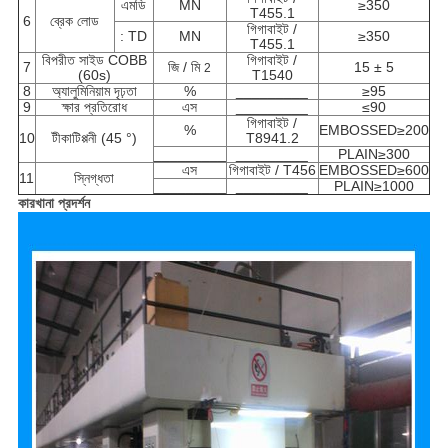
এমডি
MN
≥350
T455.1
6
ব্রেক লোড
গিগাবাইট /
: TD
MN
≥350
T455.1
বিপরীত সাইড COBB
গিগাবাইট /
7
জি / মি
15 ± 5
2
(60s)
T1540
8
অ্যালুমিনিয়াম দৃঢ়তা
%
_________
≥95
9
ক্ষার প্রতিরোধ
এস
_________
≤90
গিগাবাইট /
%
EMBOSSED≥200
10
টীকাটিপ্পনী (45 °)
T8941.2
_________
_________
PLAIN≥300
এস
গিগাবাইট / T456
EMBOSSED≥600
11
স্নিগ্ধতা
_________
_________
PLAIN≥1000
কারখানা প্রদর্শন