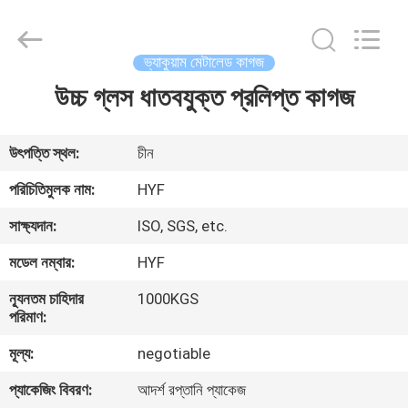
Hubei
HYF
Packaging
Co.,
Ltd..
ভ্যাকুয়াম মেটালেড কাগজ
All
Rights
Reserved.
উচ্চ গ্লস ধাতবযুক্ত প্রলিপ্ত কাগজ
বাড়ি
পণ্য
উৎপত্তি স্থল:
চীন
পরিচিতিমুলক নাম:
HYF
ভিডিও
সাক্ষ্যদান:
ISO, SGS, etc.
মডেল নম্বার:
HYF
আমাদের
ন্যূনতম চাহিদার
1000KGS
সম্পর্কে
পরিমাণ:
মূল্য:
negotiable
কারখানা
প্যাকেজিং বিবরণ:
আদর্শ রপ্তানি প্যাকেজ
ভ্রমণ