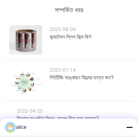
সম্পর্কিত খবর
2025-08-04
ফ্ল্যাটেবল স্লিপ ফিল্ম কি?
2025-07-14
পিইটিজি সঙ্কোচন ফিল্মের ঘনত্ব কত?
2025-04-25
কিভাবে সঙ্কুচিত স্লিভ লেবেল ফিল্ম চয়ন করবেন?
alice