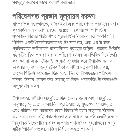
প্রস্তুতকারকের সাথে পরামর্শ করা ভাল.
পরিবেশগত প্রভাব মূল্যায়ন করুনঃ
সাম্প্রতিক বছরগুলিতে, টেকসইতা এবং পরিবেশগত প্রভাবের উপর
ক্রমবর্ধমান মনোযোগ দেওয়া হয়েছে। কেনার আগে পিভিসি
সংকোচন ফিল্মের পরিবেশগত প্রভাবগুলি বিবেচনা করা অপরিহার্য।
পিভিসি একটি জৈববিন্যাসযোগ্য উপাদান নয়, এবং এর উত্পাদন
প্রক্রিয়াতে ক্ষতিকারক রাসায়নিকের ব্যবহার জড়িত।বাজারে পিভিসি
সঙ্কুচিত ফিল্ম পাওয়া যায় যা পরিবেশ বান্ধব অ্যাডিটিভ দিয়ে তৈরি
করা হয় বা আরও টেকসই পদ্ধতি ব্যবহার করে উত্পাদিত হয়. যদি
আপনার ব্যবসার জন্য টেকসইতা একটি গুরুত্বপূর্ণ বিষয় হয়,
তাহলে পিভিসি সংকোচন ফিল্ম বেছে নিন যা বিশেষভাবে পরিবেশ
বান্ধব হিসাবে লেবেল করা হয়েছে বা বিকল্প প্যাকেজিং উপকরণগুলি
অনুসন্ধান করুন।
উপসংহারে, পিভিসি সঙ্কুচিত ফিল্ম কেনার জন্য বেধ, সঙ্কুচিত
অনুপাত, স্বচ্ছতা, রাসায়নিক প্রতিরোধের, মুদ্রণের সামঞ্জস্যতা
এবং পরিবেশগত প্রভাবের মতো বিষয়গুলি যত্ন সহকারে বিবেচনা
করা প্রয়োজন।এই পরামর্শগুলো মনে রাখলে, আপনি একটি অবগত
সিদ্ধান্ত নিতে পারেন এবং আপনার প্যাকেজিং প্রয়োজনের জন্য
সঠিক পিভিসি সংকোচন ফিল্ম নির্বাচন করতে পারেন।