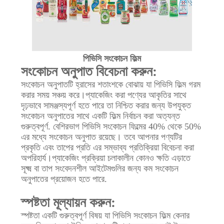
পিভিসি সংকোচন ফিল্ম
সংকোচন অনুপাত বিবেচনা করুন:
সংকোচন অনুপাতটি হ্রাসের শতাংশকে বোঝায় যা পিভিসি ফিল্ম গরম
করার সময় সঞ্চয় করে।প্যাকেজিং করা পণ্যের আকৃতির সাথে
দৃঢ়ভাবে সামঞ্জস্যপূর্ণ হতে পারে তা নিশ্চিত করার জন্য উপযুক্ত
সংকোচন অনুপাতের সাথে একটি ফিল্ম নির্বাচন করা অত্যন্ত
গুরুত্বপূর্ণ. বেশিরভাগ পিভিসি সংকোচন ফিল্মের 40% থেকে 50%
এর মধ্যে সংকোচন অনুপাত রয়েছে। তবে আপনার পণ্যটির
প্রকৃতি এবং তাপের প্রতি এর সম্ভাব্য প্রতিক্রিয়া বিবেচনা করা
অপরিহার্য।প্যাকেজিং প্রক্রিয়া চলাকালীন কোনও ক্ষতি এড়াতে
সূক্ষ্ম বা তাপ সংবেদনশীল আইটেমগুলির জন্য কম সংকোচন
অনুপাতের প্রয়োজন হতে পারে.
স্পষ্টতা মূল্যায়ন করুন:
স্পষ্টতা একটি গুরুত্বপূর্ণ বিষয় যা পিভিসি সংকোচন ফিল্ম কেনার