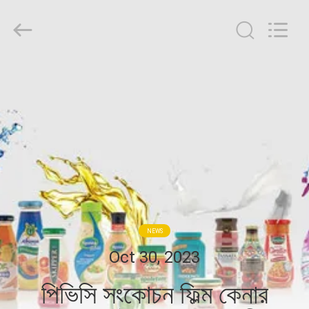
Hubei
HYF
Packaging
Co.,
Ltd..
All
Rights
Reserved.
বাড়ি
পণ্য
ভিডিও
আমাদের
সম্পর্কে
NEWS
Oct 30, 2023
কারখানা
পিভিসি সংকোচন ফিল্ম কেনার
ভ্রমণ