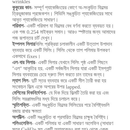
wrinkles
কুকুরের কান
- সম্পূর্ণ প্যাকেজিংয়ের কোণে অ-সংকুচিত ফিল্মের
ত্রিভুজাকার প্রজেকশন। পিভিসি সঙ্কুচিত প্যাকেজিংয়ের সাথে
আবৃত প্যাকেজিংয়ে সাধারণ।
পরিমাপ
- একটি পরিমাপ যা ফিল্মের বেধ বর্ণনা করতে ব্যবহৃত হয়।
এক গজ 0.254 মাইক্রন সমান। আরও স্পষ্টতার জন্য আমাদের
গজ রূপান্তর চার্ট দেখুন।
ইম্পলস সিলার
সিলিং প্রক্রিয়া চলাকালীন একটি উত্তাপ উপাদান
ব্যবহার করে একটি সিলিং। সিলিং থেকে তাপ পলিমার উপকরণ
একসাথে fixes।
এল-বার সিলার
- একটি সিলার যেখানে সিলিং পৃষ্ঠ একটি পিছনে
"এল" আকৃতির হয়. একটি সর্বজনীন সিলার যারা একটি ইমপ্লান্ট
সিলার ব্যবহারের চেয়ে দ্রুত সিল করতে চান তাদের জন্য।
ল্যাপ সিল
- দুটি স্তর ব্যবহার করে একটি সীল তৈরী করা হয়
সংকোচন ফিল্ম একে অপরের উপর lapped.
মেশিনের দিকনির্দেশনা
- যে দিক দিয়ে ফিল্মটি তৈরি করা হয় এবং
সিলিং সরঞ্জামগুলির মধ্য দিয়ে চলাচল করে।
স্মৃতিশক্তি
- একটি সঙ্কুচিত ফিল্মের সিলিংয়ের পরে বৈশিষ্ট্যগুলি
বজায় রাখার ক্ষমতা
অপটিক্স
- একটি সঙ্কুচিত বা প্রসারিত ফিল্মের চাক্ষুষ বৈশিষ্ট্য।
পলিওলেফিন
- একটি পলিমার যা একটি সাধারণ অলেফিন (সাধারণ
সূত্র CnH2n সহ একটি অ্যালকেনও বলা হয়) থেকে একক