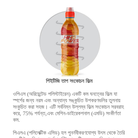
পিইটিজি তাপ সংকোচন ফিল্ম
ওপিএস (অরিয়েন্টেড পলিস্টাইরেন) একটি কম ঘনত্বের ফিল্ম যা
স্পর্শের জন্য নরম এবং অন্যান্য সঙ্কুচিত উপকরণগুলির তুলনায়
সংকুচিত করা সহজ। এটি সর্বনিম্ন উল্লম্ব ফিল্ম সংকোচন সরবরাহ
করে, 75% পর্যন্ত,এবং মেশিন-ডাইরেকশনাল (এমডি) সংকীর্ণতা
কম.
পিএলএ (পলিলেক্টিক এসিড) হল পুনর্নবীকরণযোগ্য উৎস থেকে তৈরি