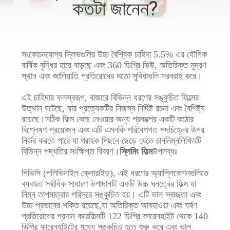
কতটা জানেন?
মান
নিয়ন্ত্রণ
সংকোচনযোগ্য স্লিভগুলির উচ্চ বৈশ্বিক চাহিদা 5.5% এর যৌগিক
বার্ষিক বৃদ্ধির হারে বাড়ছে এবং 360 ডিগ্রি ভিউ, অতিরিক্ত মুদ্রণ
যোগাযোগ
স্থান এবং জালিয়াতি প্রতিরোধের মতো সুবিধাগুলি সরবরাহ করে।
করুন
এই চাহিদার ফলস্বরূপ, বাজারে বিভিন্ন ধরণের সঙ্কুচিত ফিল্মের
উত্থান ঘটেছে, যার প্রত্যেকটির নিজস্ব নির্দিষ্ট রচনা এবং বৈশিষ্ট্য
রয়েছে।সঠিক ফিল্ম বেছে নেওয়ার জন্য প্রকল্পের একটি কঠোর
খবর
বিশ্লেষণ প্রয়োজন এবং এটি এমনকি পরিবেশগত পদচিহ্নের উপর
নির্ভর করতে পারে যা গ্রাহক পিছনে ছেড়ে যেতে চাননিম্নলিখিতটি
বিভিন্ন পদ্ধতির সংক্ষিপ্ত বিবরণ।
স্লিমিং ফিল্ম
উপলব্ধঃ
উদ্ধৃতির
পিভিসি (পলিভিনাইল ক্লোরাইড), এই ধরণের অ্যাপ্লিকেশনগুলিতে
জন্য
ব্যবহৃত সর্বাধিক সাধারণ উপাদানটি একটি উচ্চ ঘনত্বের ফিল্ম যা
নিম্ন তাপমাত্রার পরিসরে সঙ্কুচিত হয়। এটি ভাল স্বচ্ছতা এবং
আবেদন
উচ্চ প্রভাবের শক্তি রয়েছে,যা অতিরিক্ত আবহাওয়া এবং ঘর্ষণ
প্রতিরোধের প্রদান করেফিল্মটি 122 ডিগ্রি ফারেনহাইট থেকে 140
ডিগ্রি ফারেনহাইটের মধ্যে সঙ্কুচিত হতে শুরু করে এবং ভাল