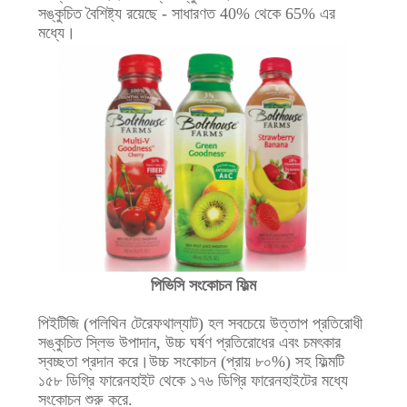
সাইট
সঙ্কুচিত বৈশিষ্ট্য রয়েছে - সাধারণত 40% থেকে 65% এর
ম্যাপ
মধ্যে।
গোপনীয়তা
নীতি
পিভিসি সংকোচন ফিল্ম
পিইটিজি (পলিথিন টেরেফথাল্যাট) হল সবচেয়ে উত্তাপ প্রতিরোধী
সঙ্কুচিত স্লিভ উপাদান, উচ্চ ঘর্ষণ প্রতিরোধের এবং চমৎকার
স্বচ্ছতা প্রদান করে।উচ্চ সংকোচন (প্রায় ৮০%) সহ ফিল্মটি
১৫৮ ডিগ্রি ফারেনহাইট থেকে ১৭৬ ডিগ্রি ফারেনহাইটের মধ্যে
সংকোচন শুরু করে.