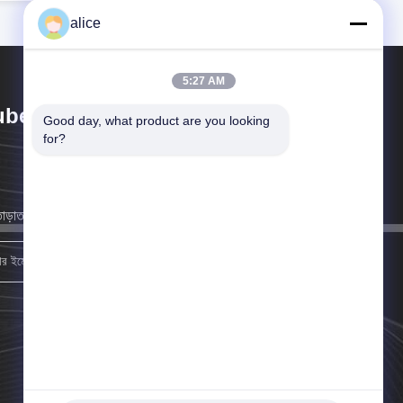
alice
5:27 AM
bei HYF Packaging Co., Ltd.
Good day, what product are you looking 
for?
াড়াতাড়ি সম্ভব আমরা আপনার কাছে ফিরে আসব।
নিবন্ধন করুন