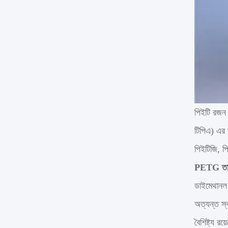
পিইটি রজন 
টিপিএ) এর 
পিইটিজি, প
PETG তাপ 
ডাইমেথানল 
অত্যন্ত স্
বৈশিষ্ট্য র