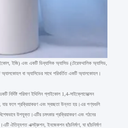
ইকোল, ইজি) এবং একটি ডিব্যাসিক অ্যাসিড (টেরেফথালিক অ্যাসিড,
টি অ্যালকোহল বা অ্যাসিডের সাথে পরিবর্তিত একটি অ্যালকোহল।
 একটি নির্দিষ্ট পরিমাণ ইথিলিন গ্লাইকোল 1,4-সাইক্লোহেক্সেন
যার ফলে প্রক্রিয়াকরণ এবং স্বচ্ছতা উন্নত হয়।এর পণ্যগুলি
য বিশেষভাবে উপযুক্ত।এটির চমৎকার প্রক্রিয়াকরণ এবং গঠনের
এটি ঐতিহ্যগত এক্সট্রুশন, ইনজেকশন ছাঁচনির্মাণ, ঘা ছাঁচনির্মাণ