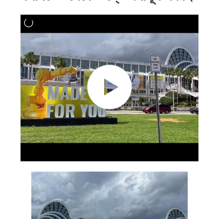
মান
নিয়ন্ত্রণ
যোগাযোগ
করুন
খবর
উদ্ধৃতির
জন্য
আবেদন