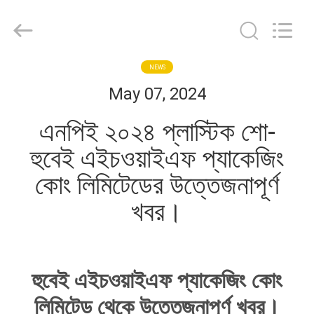
Hubei
HYF
Packaging
Co.,
Ltd..
All
Rights
Reserved.
বাড়ি
NEWS
May 07, 2024
পণ্য
এনপিই ২০২৪ প্লাস্টিক শো-
হুবেই এইচওয়াইএফ প্যাকেজিং
ভিডিও
কোং লিমিটেডের উত্তেজনাপূর্ণ
খবর।
আমাদের
সম্পর্কে
হুবেই এইচওয়াইএফ প্যাকেজিং কোং
কারখানা
ভ্রমণ
লিমিটেড থেকে উত্তেজনাপূর্ণ খবর।