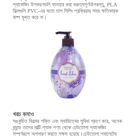
প্যাকেজিং উপকরণগুলি ব্যবহার করা গুরুত্বপূর্ণ৷উপরন্তু, PLA
ফিল্মগুলি PVC-এর মতো তাপ সিলিং প্রক্রিয়ার সময় ক্ষতিকারক
বাষ্প মুক্ত করে না।
খরচ কমাও
সঙ্কুচিত ফিল্মের শক্তি এবং স্থায়িত্বের সুবিধা গ্রহণ করে, অনেক
ব্র্যান্ড তাদের মাল্টি-প্যাক পণ্য থেকে ঢেউতোলা প্যাকেজিং
সম্পূর্ণরূপে অপসারণ করতে সক্ষম হয়েছে।ঢেউতোলা প্যালেটের