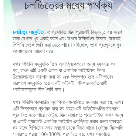
চলচ্চিত্রের মধ্যে পার্থক্য
মান
নিয়ন্ত্রণ
চলচ্চিত্র সঙ্কুচিত
এবং প্রসারিত ফিল্ম প্রায়শই বিভ্রান্ত হয় কারণ
তারা দেখতে খুব একই রকম এবং উপরে উল্লিখিত হিসাবে, উভয়ই
যোগাযোগ
পিভিসি থেকে তৈরি করা যেতে পারে।যাইহোক, তারা প্রত্যেকে খুব
আলাদাভাবে আচরণ করে।
করুন
যখন পিভিসি সঙ্কুচিত ফিল্ম অ্যাপ্লিকেশনের জন্য ব্যবহার করা
হয়, তখন এটি একটি একক বা একাধিক আইটেমের উপর
খবর
ঢিলেঢালাভাবে স্থাপন করা হয় এবং উত্তপ্ত হলে এটি তাদের
চারপাশে সঙ্কুচিত হয়ে একটি আঁটসাঁট, টেম্পার-প্রতিরোধী
প্রতিরক্ষামূলক সীল তৈরি করে।
উদ্ধৃতির
যখন পিভিসি প্রসারিত অ্যাপ্লিকেশনগুলিতে ব্যবহার করা হয়, তখন
জন্য
এটি ভিন্নভাবে প্রণয়ন করা হয় যাতে এটি আইটেমগুলির চারপাশে
প্রসারিত হতে পারে।স্ট্রেচ ফিল্ম সাধারণত প্যালেটাইজ করার জন্য
আবেদন
বা একটি প্যালেটে একাধিক আইটেম একত্রিত করার জন্য ব্যবহৃত
হয় যাতে শিপিংয়ের সময় সরানো থেকে বিরত থাকে।স্ট্রেচ ফিল্মগুলি
সাধারণত প্রায় 100-300% প্রসারিত হয়, যখন সঙ্কুচিত