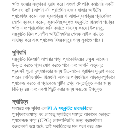
ক্ষতি হওয়ার সম্ভাবনা হ্রাস করে।এগুলি টেম্পারিং কমানোর একটি
উপায়ও বটে।আপনি যদি প্রতিদিন হাজার হাজার আইটেম
প্যাকেজিং করেন এবং স্বয়ংক্রিয় বা আধা-স্বয়ংক্রিয় প্যাকেজিং
মেশিন ব্যবহার করেন, ক্রস-লিঙ্কযুক্ত সঙ্কুচিত ফিল্মগুলি পণ্যের
ক্ষতি এবং প্যাকেজিং বর্জ্য কমাতে সাহায্য করবে।উপরন্তু,
সঙ্কুচিত ফিল্ম পচনশীল আইটেমগুলির শেলফ লাইফ বাড়াতে
সাহায্য করে এবং প্যাকেজ বিষয়বস্তুর গন্ধ লুকাতে পারে।
সুবিধাদি
সঙ্কুচিত ফিল্মগুলি আপনার পণ্য প্যাকেজিংয়ের চাক্ষুষ আবেদন
উন্নত করতে গ্লস যোগ করতে পারে এবং আপনি অত্যন্ত
পছন্দসই খুচরা দৃশ্যমানতার জন্য উচ্চ-মানের গ্রাফিক্স মুদ্রণ করতে
পারেন।পলিওলফিন ফিল্মগুলি আপনার পণ্যগুলিকে আড়ম্বরপূর্ণভাবে
প্যাকেজ করতে বা প্যাকেজে পুষ্টির তথ্য অন্তর্ভুক্ত করার জন্য
বিভিন্ন রঙ এবং নকশা প্রিন্ট করার জন্য সবচেয়ে উপযুক্ত।
স্থায়িত্ব
সবচেয়ে বড় সুবিধা এক
PLA সঙ্কুচিত ছায়াছবি
তারা
পুনর্ব্যবহারযোগ্য হয়.যেহেতু স্থায়িত্ব সমস্ত আকারের ভোক্তা
প্যাকেজড পণ্য (CPG) কোম্পানিগুলির জন্য ক্রমবর্ধমান
গুরুত্বপূর্ণ হয়ে ওঠে, তাই স্থায়িত্বের মান পূরণ করে এমন