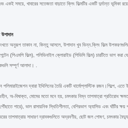
 এবং একই সময়ে, খাবারের সতেজতা বাড়াতে ক্লিং ফিল্মটির একটি দুর্দান্ত ভূমিকা 
।
ের উপাদান
ম দেখতে অনুরূপ তাকান না, কিন্তু আসলে, উপাদান খুব ভিন্ন.ক্লিং ফিল্ম উপকরণগুল
ন্টেন (পিএমপি ফিল্ম), পলিভিনাইল ক্লোরাইড (পিভিসি ফিল্ম) চারটিতে ভাগ করা যেত
কগুলি সম্পূর্ণ আলাদা। .
ন পলিমারাইজেশন দ্বারা ইথিলিনের তৈরি একটি থার্মোপ্লাস্টিক রজন।শিল্পে, এ
ধহীন, অ-বিষাক্ত, মোমের মতো মনে হয়, চমৎকার নিম্ন তাপমাত্রা প্রতিরোধ ক্ষমতা
পৌঁছাতে পারে), ভাল রাসায়নিক স্থিতিশীলতা, বেশিরভাগ অ্যাসিড এবং ঘাঁটির ক্ষয় 
রের তাপমাত্রায় সাধারণ দ্রাবকগুলিতে অদ্রবণীয়, ছোট জল শোষণ, চমৎকার বৈদ