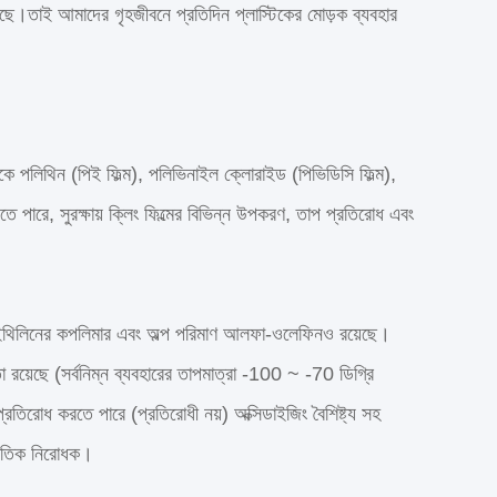
রয়েছে।তাই আমাদের গৃহজীবনে প্রতিদিন প্লাস্টিকের মোড়ক ব্যবহার
িকে পলিথিন (পিই ফিল্ম), পলিভিনাইল ক্লোরাইড (পিভিডিসি ফিল্ম),
ে পারে, সুরক্ষায় ক্লিং ফিল্মের বিভিন্ন উপকরণ, তাপ প্রতিরোধ এবং
তে ইথিলিনের কপলিমার এবং অল্প পরিমাণ আলফা-ওলেফিনও রয়েছে।
 রয়েছে (সর্বনিম্ন ব্যবহারের তাপমাত্রা -100 ~ -70 ডিগ্রি
প্রতিরোধ করতে পারে (প্রতিরোধী নয়) অক্সিডাইজিং বৈশিষ্ট্য সহ
্যুতিক নিরোধক।