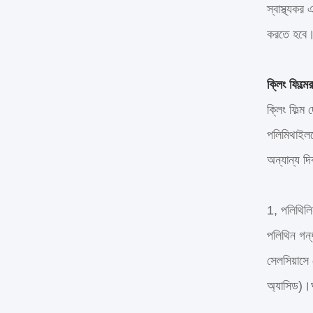
স্বাস্থ্যকর
করতে হবে
ক্লিং ফিল্ম
ক্লিং ফিল্
পলিমিথাইলপে
অন্যান্য দি
1, পলিথিলি
পলিথিন গন্
সেলসিয়াসে 
অ্যাসিড)।ঘ