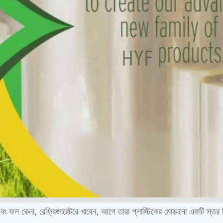
বং ফল কেনা, রেফ্রিজারেটরে খাবেন, আগে তারা প্লাস্টিকের মোড়ানো একটি স্তর দি