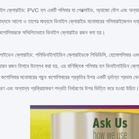
ইল ক্লোরাইড: PVC হল একটি পলিমার যা পেরক্সাইড, অ্যাজো যৌগ এবং অন্যান্য ইন
র মাধ্যমে আলো ও তাপের মাধ্যমে ভিনাইল ক্লোরাইড মনোমারের পলিমারাইজেশন দ্
কপোলিমারকে সম্মিলিতভাবে ভিনাইল ক্লোরাইড রজন বলা হয়।
লাইডেন ক্লোরাইড: পলিভিনাইলাইডিন ক্লোরাইডকে পিভিডিসি, হোমোপলিমার এবং 
যারন রজন হিসাবে উল্লেখ করা হয়, এর বাণিজ্যিক পলিমার হল ভিনাইলাইডিন ক্লো
পোলিমার মনোমারের পছন্দ কপোলিমারের প্রকৃতির উপর একটি দুর্দান্ত প্রভাব ফে
বরণ এবং অন্যান্য প্রক্রিয়াকরণ পদ্ধতি নির্ধারণের উপর ভিত্তি করে হওয়া উচিত।