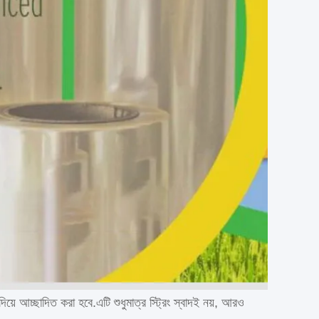
য়ে আচ্ছাদিত করা হবে.এটি শুধুমাত্র স্ট্রিং স্বাদই নয়, আরও