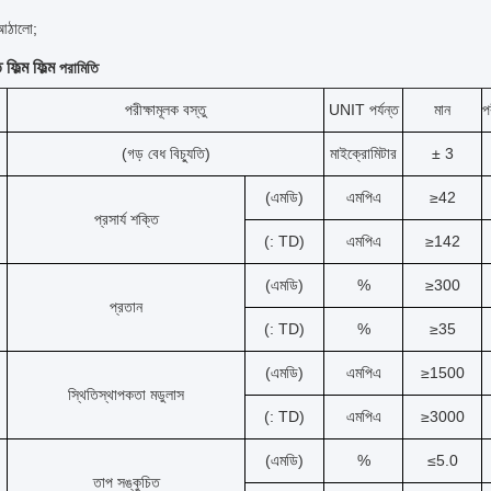
 আঠালো;
ফিল্ম ফিল্ম
পরামিতি
পরীক্ষামূলক বস্তু
UNIT পর্যন্ত
মান
প
(গড় বেধ বিচ্যুতি)
মাইক্রোমিটার
± 3
(এমডি)
এমপিএ
≥42
প্রসার্য শক্তি
(: TD)
এমপিএ
≥142
(এমডি)
%
≥300
প্রতান
(: TD)
%
≥35
(এমডি)
এমপিএ
≥1500
স্থিতিস্থাপকতা মডুলাস
(: TD)
এমপিএ
≥3000
(এমডি)
%
≤5.0
তাপ সঙ্কুচিত