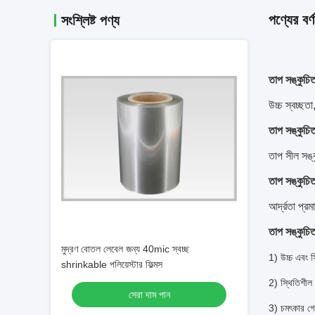
পণ্যের বর্ণ
সংশ্লিষ্ট পণ্য
তাপ সঙ্কুচিত 
উচ্চ স্বচ্ছত
তাপ সঙ্কুচিত
তাপ সীল সঙ্ক
তাপ সঙ্কুচিত
আর্দ্রতা প্র
তাপ সঙ্কুচিত 
মুদ্রণ বোতল লেবেল জন্য 40mic স্বচ্ছ
1) উচ্চ এবং 
shrinkable পলিয়েস্টার ফিল্মস
2) স্থিতিশীল 
সেরা দাম পান
3) চমৎকার গ