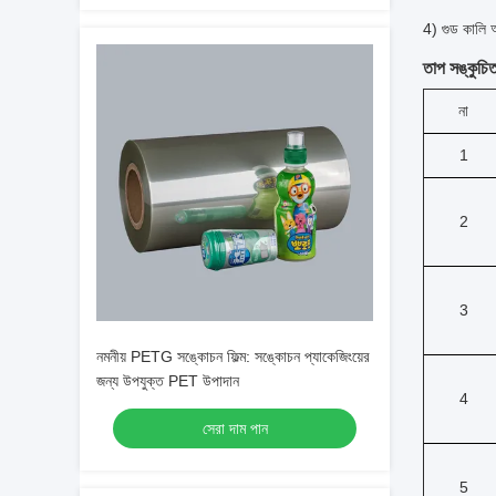
4) গুড কালি
তাপ সঙ্কুচিত 
না
1
2
3
নমনীয় PETG সঙ্কোচন ফিল্ম: সঙ্কোচন প্যাকেজিংয়ের
জন্য উপযুক্ত PET উপাদান
4
সেরা দাম পান
5