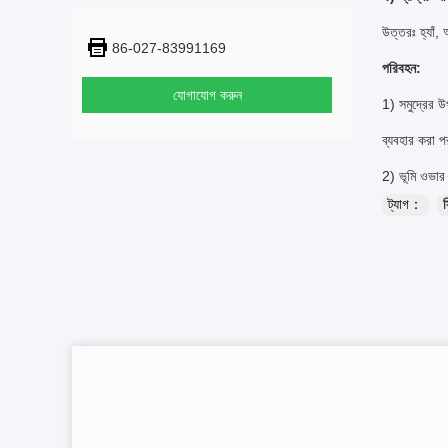
উত্তরঃ হ্যাঁ,
86-027-83991169
পরিবহন:
যোগাযোগ করুন
1) সমুদ্রের উ
ব্যবহার করা পর
2) ভূমি ওভার
ট্যাগ：
স