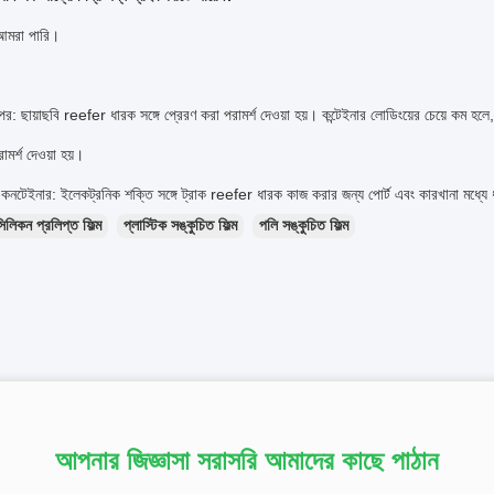
 আমরা পারি।
পর: ছায়াছবি reefer ধারক সঙ্গে প্রেরণ করা পরামর্শ দেওয়া হয়।
কন্টেইনার লোডিংয়ের চেয়ে কম হলে,
ামর্শ দেওয়া হয়।
 কনটেইনার: ইলেকট্রনিক শক্তি সঙ্গে ট্রাক reefer ধারক কাজ করার জন্য পোর্ট এবং কারখানা মধ্য
িলিকন প্রলিপ্ত ফিল্ম
প্লাস্টিক সঙ্কুচিত ফিল্ম
পলি সঙ্কুচিত ফিল্ম
আপনার জিজ্ঞাসা সরাসরি আমাদের কাছে পাঠান