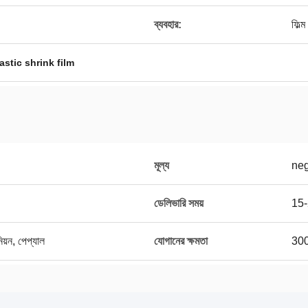
ব্যবহার:
ফিল্
astic shrink film
মূল্য
neg
ডেলিভারি সময়
15-
নিয়ন, পেপ্যাল
যোগানের ক্ষমতা
300