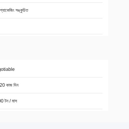
ম প্যাকেজিং সঙ্কুচিত
otiable
20 কাজ দিন
0 টন / মাস