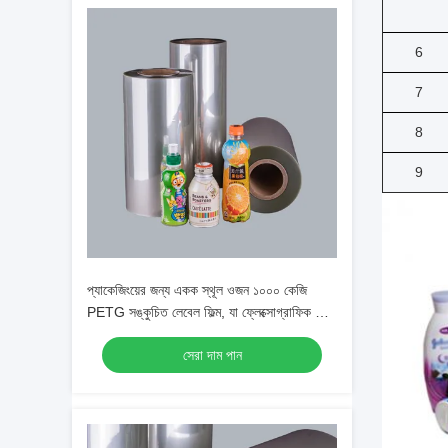
6
7
8
9
প্যাকেজিংয়ের জন্য একক স্থূল ওজন ১০০০ কেজি
PETG সঙ্কুচিত লেবেল ফিল্ম, যা ফ্লেক্সোগ্রাফিক বা
গ্র্যাভিউর প্রিন্টিংয়ের মাধ্যমে মুদ্রণযোগ্য, স্বচ্ছ
সেরা দাম পান