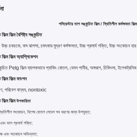
না
পলিয়েস্টার তাপ সঙ্কুচিত ফিল্ম / স্থিতিশীল কর্মক্ষমতা ফিল
ফিল্ম ফিল্ম বৈশিষ্ট্য সঙ্কুচিত
া, উচ্চ চকচকে, কম ঝাপসা, চমৎকার মুদ্রণ কর্মক্ষমতা, উচ্চ প্রসার্য শক্তি, উচ্চ সংকোচন
 ফিল্ম ফিল্ম অ্যাপ্লিকেশন
ুচিত Petg ফিল্ম ব্যাপকভাবে প্যাকিং বোতল, যেমন পানীয়, অঙ্গরাগ, চিকিৎসা, ইলেকট্রনিক,
 ফিল্ম ফিল্ম ফাংশন
মাণ, পরিবেশ বান্ধব, nontoxic
ফিল্ম ফিল্ম
উপকারিতা
স্থিতিশীল সংকোচন, বিশেষ বোতল লেবেল সব ধরণের জন্য উপযুক্ত;
এবং ভাল প্রসার্য শক্তি;
েজ এবং সংকোচন অভিন্নতা;