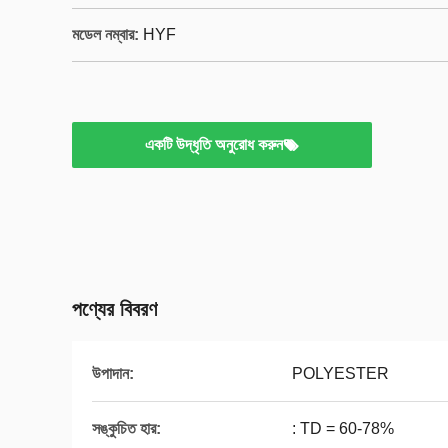
মডেল নম্বার:
HYF
একটি উদ্ধৃতি অনুরোধ করুন
পণ্যের বিবরণ
উপাদান:
POLYESTER
সঙ্কুচিত হার:
: TD = 60-78%