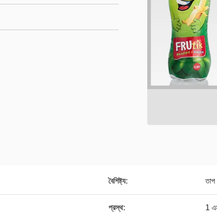
বৈশিষ্ট্য:
তাপ স
প্রস্থ:
1 এম