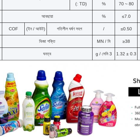
(: TD)
%
70 ~ 80
আবছায়া
%
≤7.0
COF
(ইন / আউট)
গতিশীল ঘর্ষণ সহগ
/
≤0.50
ভিজা শক্তি
MN / মি
≥38
ঘনত্ব
g / সেমি 3
1.32 ± 0.3