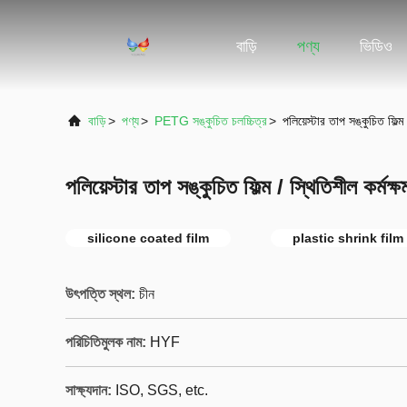
বাড়ি
পণ্য
ভিডিও
বাড়ি
>
পণ্য
>
PETG সঙ্কুচিত চলচ্চিত্র
>
পলিয়েস্টার তাপ সঙ্কুচিত ফিল্ম
পলিয়েস্টার তাপ সঙ্কুচিত ফিল্ম / স্থিতিশীল কর্মক্
silicone coated film
plastic shrink film
উৎপত্তি স্থল:
চীন
পরিচিতিমুলক নাম:
HYF
সাক্ষ্যদান:
ISO, SGS, etc.