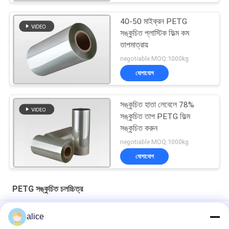
40-50 মাইক্রন PETG
সঙ্কুচিত প্লাস্টিক ফিল্ম কম
তাপমাত্রায়
negotiable MOQ:1000kg
যোগাযোগ
সঙ্কুচিত হাতা লেবেলে 78%
সঙ্কুচিত তাপ PETG ফিল্ম
সঙ্কুচিত করুন
negotiable MOQ:1000kg
যোগাযোগ
PETG সঙ্কুচিত চলচ্চিত্র
3" কোর সাইজের PETG সঙ্কোচন ফিল্ম, চমৎকার প্রিন্টিং প্রভাব এবং পণ্য প্যাকেজিংয়ের
alice
জন্য 9টি কালার পর্যন্ত