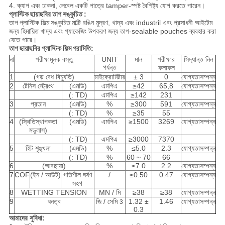
4. ক্যাপ এবং ঢাকনা, লেবেল একটি পাত্রে tamper-স্পষ্ট বৈশিষ্ট্য যোগ করতে পারেন।
প্লাস্টিক ছায়াছবির তাপ সঙ্কুচিত
:
তাপ প্লাস্টিক ফিল্ম সঙ্কুচিত
মাল্টি রঙিন মুদ্রণ, খাদ্য এবং industril এবং প্রসাধনী আইটেম
জন্য হিমায়িত খাদ্য এবং প্যাকেজিং উপকরণ জন্য তাপ-sealable pouches ব্যবহার করা
যেতে পারে।
তাপ ছায়াছবির প্লাস্টিক ফিল্ম
পরামিতি:
না
পরীক্ষামূলক বস্তু
UNIT
মান
পরীক্ষার
সিদ্ধান্ত নিন
পর্যন্ত
ফলাফল
1
(গড় বেধ বিচ্যুতি)
মাইক্রোমিটার
± 3
0
যোগ্যতাসম্পন্ন
2
টেনিস স্ট্রেংথ
(এমডি)
এমপিএ
≥42
65,8
যোগ্যতাসম্পন্ন
(: TD)
এমপিএ
≥142
231
3
প্রতান
(এমডি)
%
≥300
591
যোগ্যতাসম্পন্ন
(: TD)
%
≥35
55
4
(স্থিতিস্থাপকতা
(এমডি)
এমপিএ
≥1500
3269
যোগ্যতাসম্পন্ন
মডুলাস)
(: TD)
এমপিএ
≥3000
7370
5
হিট শৃঙ্খলা
(এমডি)
%
≤5.0
2.3
যোগ্যতাসম্পন্ন
(: TD)
%
60 ~ 70
66
6
(আবছায়া)
%
≤7.0
2.2
যোগ্যতাসম্পন্ন
7
COF
(ইন / আউট)
গতিশীল ঘর্ষণ
/
≤0.50
0.47
যোগ্যতাসম্পন্ন
সহগ
8
WETTING TENSION
MN / মি
≥38
≥38
যোগ্যতাসম্পন্ন
9
ঘনত্ব
জি / সেমি
1.32 ±
1.46
যোগ্যতাসম্পন্ন
3
0.3
আমাদের সুবিধা: