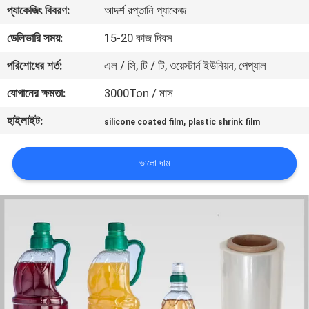
প্যাকেজিং বিবরণ:
আদর্শ রপ্তানি প্যাকেজ
মান
ডেলিভারি সময়:
15-20 কাজ দিবস
নিয়ন্ত্রণ
পরিশোধের শর্ত:
এল / সি, টি / টি, ওয়েস্টার্ন ইউনিয়ন, পেপ্যাল
যোগানের ক্ষমতা:
3000Ton / মাস
যোগাযোগ
হাইলাইট:
,
silicone coated film
plastic shrink film
করুন
ভালো দাম
খবর
উদ্ধৃতির
জন্য
আবেদন