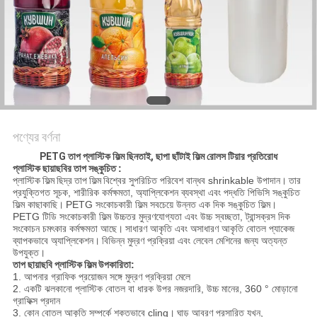
সাইট
ম্যাপ
গোপনীয়তা
নীতি
পণ্যের বর্ণনা
PETG তাপ প্লাস্টিক ফিল্ম ছিনতাই, ছাপা ছাঁটাই ফিল্ম রোলস টিয়ার প্রতিরোধ
প্লাস্টিক ছায়াছবির তাপ সঙ্কুচিত
:
প্লাস্টিক ফিল্ম
ছিদ্র
তাপ ফিল্ম
বিশ্বের সুপরিচিত পরিবেশ বান্ধব shrinkable উপাদান।
তার
প্রযুক্তিগত সূচক, শারীরিক কর্মক্ষমতা, অ্যাপ্লিকেশন ব্যবস্থা এবং পদ্ধতি পিভিসি সঙ্কুচিত
ফিল্ম কাছাকাছি।
PETG সংকোচকারী ফিল্ম সবচেয়ে উন্নত এক দিক সঙ্কুচিত ফিল্ম।
PETG টিডি সংকোচকারী ফিল্ম উচ্চতর মুদ্রণযোগ্যতা এবং উচ্চ স্বচ্ছতা, ট্রান্সক্রস দিক
সংকোচন চমৎকার কর্মক্ষমতা আছে।
সাধারণ আকৃতি এবং অসাধারণ আকৃতি বোতল প্যাকেজ
ব্যাপকভাবে অ্যাপ্লিকেশন।
বিভিন্ন মুদ্রণ প্রক্রিয়া এবং লেবেল মেশিনের জন্য অত্যন্ত
উপযুক্ত।
তাপ ছায়াছবি প্লাস্টিক ফিল্ম
উপকারিতা:
1. আপনার গ্রাফিক প্রয়োজন সঙ্গে মুদ্রণ প্রক্রিয়া মেলে
2. একটি ঝলকানো প্লাস্টিক বোতল বা ধারক উপর নজরদারি, উচ্চ মানের, 360 ° মোড়ানো
গ্রাফিক্স প্রদান
3. কোন বোতল আকৃতি সম্পর্কে শক্তভাবে cling।
ঘাড় আবরণ প্রসারিত যখন,