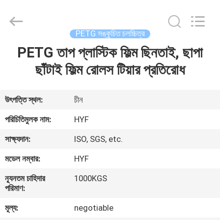
Hubei
HYF
Packaging
Co.,
Ltd..
PETG সঙ্কুচিত চলচ্চিত্র
All
Rights
Reserved.
PETG তাপ প্লাস্টিক ফিল্ম ছিনতাই, ছাপা
বাড়ি
ছাঁটাই ফিল্ম রোলস টিয়ার প্রতিরোধ
পণ্য
উৎপত্তি স্থল:
চীন
ভিডিও
পরিচিতিমুলক নাম:
HYF
সাক্ষ্যদান:
ISO, SGS, etc.
আমাদের
মডেল নম্বার:
HYF
সম্পর্কে
ন্যূনতম চাহিদার
1000KGS
পরিমাণ:
কারখানা
মূল্য:
negotiable
ভ্রমণ