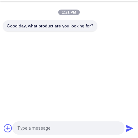
মুদ্রণ বোতল লেবেল জন্য 40mic স্বচ্ছ shrinkable পলিয়েস্টার ফিল্মস
1:21 PM
নমনীয় PETG সঙ্কোচন ফিল্ম: সঙ্কোচন প্যাকেজিংয়ের জন্য উপযুক্ত PET উপাদান
Good day, what product are you looking for?
সব
ফিল্ম রোলস সঙ্কুচিত
PETG সঙ্কুচিত চলচ্চিত্র
পিভিসি সঙ্কুচিত ফিল্ম
ওপস সঙ্কুচিত চলচ্চিত্র
POF ছিনতাই ফিল্ম
ভ্যাকুয়াম মেটালেড কাগজ
মুদ্রিত প্লাস্টিক রোলস
পানীয় বোতল লেবেল
উদ্ধৃতির জন্য আবেদন