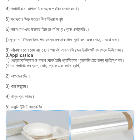
4) প্লাস্টিক বা কাগজ দিয়ে সহজে প্রক্রিয়াজাতকরণ।
5) স্বচ্ছতার উচ্চ স্তরের ইলাস্ট্রিয়াস পৃষ্ঠ।
6) সমান বেধ এবং উচ্চতর ফিল্ম তাত্পর্য মধ্যে গ্রেড এক্সট্রুডিং।
)) মুদ্রণ ও বিভিন্ন উদ্দেশ্যে দুর্দান্ত দক্ষতার সাথে স্যুট করা এবং মোচড় দেওয়া যায়।
8) কাঁচামাল তেল বেস নয়, নেচার ওয়ার্কস এলএলসি রজন ইনজিওটিএম থেকে উত্সিত হয়।
3.Application
1) পেট্রোকেমিক্যাল উপকরণ থেকে তৈরি প্লাস্টিকের প্যাকেজিংয়ের জন্য প্রতিস্থাপন।
(উদাঃ: প্লাস্টিকের ব্যাগ, তোড়া প্যাক এবং রুটির ব্যাগ)
2) কাগজের ট্রে।
3) খাম উইন্ডো।
4) খাদ্য প্যাকেজিং।
5) ক্যান্ডি টুইস্ট প্যাকেজিং।