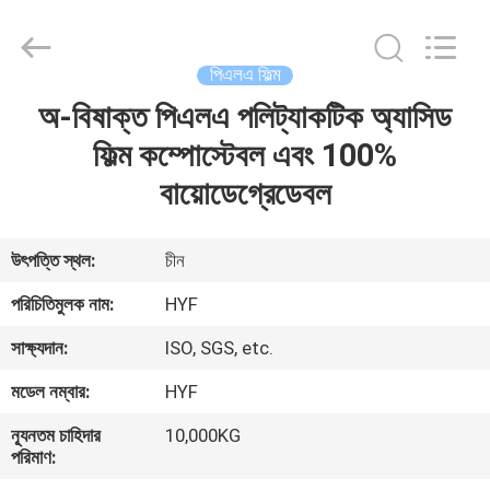
Hubei
HYF
Packaging
Co.,
Ltd..
পিএলএ ফিল্ম
All
Rights
Reserved.
অ-বিষাক্ত পিএলএ পলিট্যাকটিক অ্যাসিড
বাড়ি
ফিল্ম কম্পোস্টেবল এবং 100%
পণ্য
বায়োডেগ্রেডেবল
ভিডিও
উৎপত্তি স্থল:
চীন
পরিচিতিমুলক নাম:
HYF
আমাদের
সাক্ষ্যদান:
ISO, SGS, etc.
সম্পর্কে
মডেল নম্বার:
HYF
কারখানা
ন্যূনতম চাহিদার
10,000KG
পরিমাণ:
ভ্রমণ