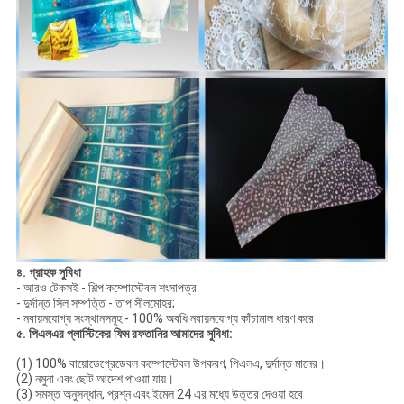
৪. গ্রাহক সুবিধা
- আরও টেকসই - শিল্প কম্পোস্টেবল শংসাপত্র
- দুর্দান্ত সিল সম্পত্তি - তাপ সীলমোহর;
- নবায়নযোগ্য সংস্থানসমূহ - 100% অবধি নবায়নযোগ্য কাঁচামাল ধারণ করে
৫. পিএলএর প্লাস্টিকের ফিম রফতানির আমাদের সুবিধা:
(1) 100% বায়োডেগ্রেডেবল কম্পোস্টেবল উপকরণ, পিএলএ, দুর্দান্ত মানের।
(2) নমুনা এবং ছোট আদেশ পাওয়া যায়।
(3) সমস্ত অনুসন্ধান, প্রশ্ন এবং ইমেল 24 এর মধ্যে উত্তর দেওয়া হবে