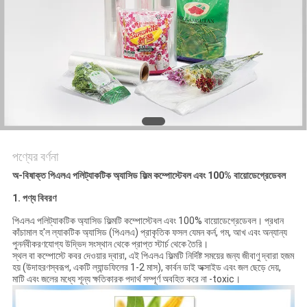
সাইট
ম্যাপ
গোপনীয়তা
নীতি
পণ্যের বর্ণনা
অ-বিষাক্ত পিএলএ পলিট্যাকটিক অ্যাসিড ফিল্ম কম্পোস্টেবল এবং 100% বায়োডেগ্রেডেবল
1. পণ্য বিবরণ
পিএলএ পলিট্যাকটিক অ্যাসিড ফিল্মটি কম্পোস্টেবল এবং 100% বায়োডেগ্রেডেবল। প্রধান
কাঁচামাল হ'ল ল্যাকটিক অ্যাসিড (পিএলএ) প্রাকৃতিক ফসল যেমন কর্ন, গম, আখ এবং অন্যান্য
পুনর্নবীকরণযোগ্য উদ্ভিদ সংস্থান থেকে প্রাপ্ত স্টার্চ থেকে তৈরি।
স্থল বা কম্পোস্টে কবর দেওয়ার দ্বারা, এই পিএলএ ফিল্মটি নির্দিষ্ট সময়ের জন্য জীবাণু দ্বারা হজম
হয় (উদাহরণস্বরূপ, একটি ল্যান্ডফিলের 1-2 মাস), কার্বন ডাই অক্সাইড এবং জল ছেড়ে দেয়,
মাটি এবং জলের মধ্যে শূন্য ক্ষতিকারক পদার্থ সম্পূর্ণ অবহিত করে না -toxic।