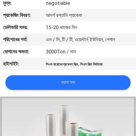
মূল্য:
negotiable
মান
প্যাকেজিং বিবরণ:
আদর্শ রপ্তানি প্যাকেজ
নিয়ন্ত্রণ
ডেলিভারি সময়:
15-20 কাজের দিন
পরিশোধের শর্ত:
এল / সি, টি / টি, ওয়েস্টার্ন ইউনিয়ন, পেপাল
যোগাযোগ
যোগানের ক্ষমতা:
3000Ton / মাস
করুন
হাইলাইট:
,
পিএল বায়োডেগ্রেডেবল ফিল্ম
পিএল ফিল্ম নির্মাতারা
খবর
ভালো দাম
উদ্ধৃতির
জন্য
আবেদন