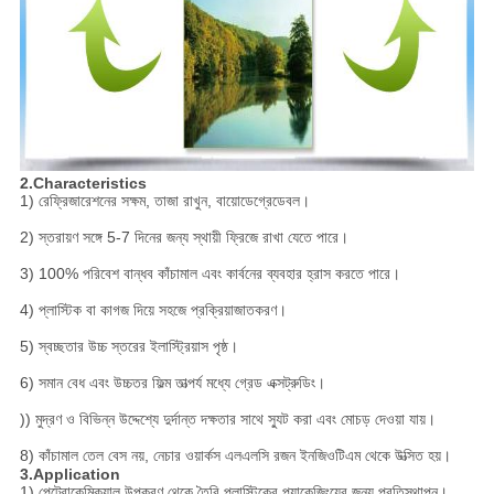
2.Characteristics
1) রেফ্রিজারেশনের সক্ষম, তাজা রাখুন, বায়োডেগ্রেডেবল।
2) স্তরায়ণ সঙ্গে 5-7 দিনের জন্য স্থায়ী ফ্রিজে রাখা যেতে পারে।
3) 100% পরিবেশ বান্ধব কাঁচামাল এবং কার্বনের ব্যবহার হ্রাস করতে পারে।
4) প্লাস্টিক বা কাগজ দিয়ে সহজে প্রক্রিয়াজাতকরণ।
5) স্বচ্ছতার উচ্চ স্তরের ইলাস্ট্রিয়াস পৃষ্ঠ।
6) সমান বেধ এবং উচ্চতর ফিল্ম তাত্পর্য মধ্যে গ্রেড এক্সট্রুডিং।
)) মুদ্রণ ও বিভিন্ন উদ্দেশ্যে দুর্দান্ত দক্ষতার সাথে স্যুট করা এবং মোচড় দেওয়া যায়।
8) কাঁচামাল তেল বেস নয়, নেচার ওয়ার্কস এলএলসি রজন ইনজিওটিএম থেকে উত্সিত হয়।
3.Application
1) পেট্রোকেমিক্যাল উপকরণ থেকে তৈরি প্লাস্টিকের প্যাকেজিংয়ের জন্য প্রতিস্থাপন।