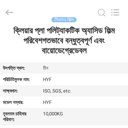
Hubei
HYF
Packaging
Co.,
Ltd..
পিএলএ ফিল্ম
All
Rights
Reserved.
ক্লিয়ার প্লা পলিট্যাকটিক অ্যাসিড ফিল্ম
বাড়ি
পরিবেশগতভাবে বন্ধুত্বপূর্ণ এবং
পণ্য
বায়োডেগ্রেডেবল
ভিডিও
উৎপত্তি স্থল:
চীন
পরিচিতিমুলক নাম:
HYF
আমাদের
সাক্ষ্যদান:
ISO, SGS, etc.
সম্পর্কে
মডেল নম্বার:
HYF
কারখানা
ন্যূনতম চাহিদার
10,000KG
পরিমাণ:
ভ্রমণ