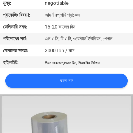
মূল্য:
negotiable
মান
প্যাকেজিং বিবরণ:
আদর্শ রপ্তানি প্যাকেজ
নিয়ন্ত্রণ
ডেলিভারি সময়:
15-20 কাজের দিন
পরিশোধের শর্ত:
এল / সি, টি / টি, ওয়েস্টার্ন ইউনিয়ন, পেপাল
যোগাযোগ
যোগানের ক্ষমতা:
3000Ton / মাস
করুন
হাইলাইট:
,
পিএল বায়োডেগ্রেডেবল ফিল্ম
পিএল ফিল্ম নির্মাতারা
খবর
ভালো দাম
উদ্ধৃতির
জন্য
আবেদন