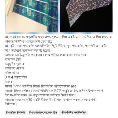
এইচওয়াইএফ এর পণ্যগুলির মধ্যে বায়োগ্রেডেবল ফিল্ম, একটি কর্ন-স্টার্চ পিএলএ ফিল্ম রয়েছে যা
আপনার নির্দিষ্টকরণগুলিতে কাটা যেতে পারে।
এই মাল্টি-লেয়ার প্যাকেজিং ছায়াছবিগুলির প্রিন্ট মিডিয়া, ফুড প্যাকেজিং, প্রসাধনী এবং রুটির
ব্যাগ সহ শিল্পে অনেকগুলি ব্যবহার রয়েছে।
আমাদের চলচ্চিত্রগুলি যে কোনও ধরণের মেশিনে ব্যবহার করা যেতে পারে:
প্রবাহিত রীতি
অনুভূমিক ব্যাগার
প্রসারিত মোড়ক
মেলিং মেশিন
3 বা 4 প্রান্ত সীল
অন্যরা ...
আমরা পিএলএ প্লাস্টিক ফিল্মের বিশেষায়িত প্রস্তুতকারক are
আমরা বিভিন্ন চলচ্চিত্র যেমন পিভিসি এবং পিইটি সঙ্কুচিত ফিল্ম, ওপিএস উত্পাদন করছি
ফিল্ম সঙ্কুচিত করুন এবং নতুন অন্যান্য চলচ্চিত্র বিকাশ করুন।
আমাদের আজকের দৃষ্টিটি একটি শীর্ষস্থানীয় হিসাবে আমাদের অবস্থান বজায় রাখা
নির্মাতারা।
পিএল ফিল্ম নির্মাতারা
পিএল বায়োডেগ্রেডেবল ফিল্ম
পলিল্যাকটিক অ্যাসিড ফিল্ম