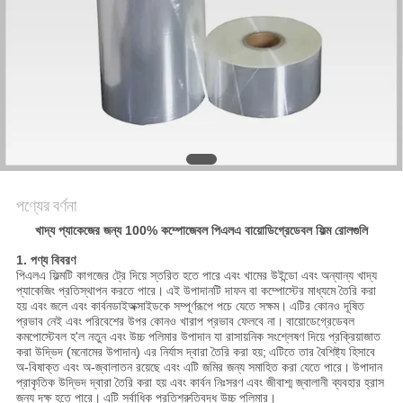
সাইট
ম্যাপ
গোপনীয়তা
নীতি
পণ্যের বর্ণনা
খাদ্য প্যাকেজের জন্য 100% কম্পোজেবল পিএলএ বায়োডিগ্রেডেবল ফিল্ম রোলগুলি
1. পণ্য বিবরণ
পিএলএ ফিল্মটি কাগজের ট্রে দিয়ে স্তরিত হতে পারে এবং খামের উইন্ডো এবং অন্যান্য খাদ্য
প্যাকেজিং প্রতিস্থাপন করতে পারে।
এই উপাদানটি দাফন বা কম্পোস্টের মাধ্যমে তৈরি করা
হয় এবং জলে এবং কার্বনডাইঅক্সাইডকে সম্পূর্ণরূপে পচে যেতে সক্ষম।
এটির কোনও দূষিত
প্রভাব নেই এবং পরিবেশের উপর কোনও খারাপ প্রভাব ফেলবে না।
বায়োডেগ্রেডেবল
কমপোস্টেবল হ'ল নতুন এবং উচ্চ পলিমার উপাদান যা রাসায়নিক সংশ্লেষণ দিয়ে প্রক্রিয়াজাত
করা উদ্ভিদ (মনোমের উপাদান) এর নির্যাস দ্বারা তৈরি করা হয়;
এটিতে তার বৈশিষ্ট্য হিসাবে
অ-বিষাক্ত এবং অ-জ্বালাতন রয়েছে এবং এটি জমির জন্য সমাহিত করা যেতে পারে।
উপাদান
প্রাকৃতিক উদ্ভিদ দ্বারা তৈরি করা হয় এবং কার্বন নিঃসরণ এবং জীবাশ্ম জ্বালানী ব্যবহার হ্রাস
জন্য দক্ষ হতে পারে।
এটি সর্বাধিক প্রতিশ্রুতিবদ্ধ উচ্চ পলিমার।