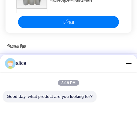
বায়োডিগ্রেডেবল ফিল্ম রোলগুলি
চালিয়ে
পিএলএ ফিল্ম
রোলস ফুড প্যাকেজ পিএলএ ফিল্ম 100% কম্পোস্টেবল এবং বায়োডেগ্রেডেবল
alice
100% বায়োডেগ্রেডেবল পলিল্যাকটিক অ্যাসিড পিএলএ ফিল্ম রোলস প্রস্থ প্রস্থ কাস্টম
তৈরি করতে পারে
8:19 PM
খাবার স্ক্যালিয়ন প্যাকেজিংয়ের জন্য স্বচ্ছ পিএলএ ফিল্মের বায়োডেগ্রেডেবল রোলগুলি
Good day, what product are you looking for?
সব
ফিল্ম রোলস সঙ্কুচিত
PETG সঙ্কুচিত চলচ্চিত্র