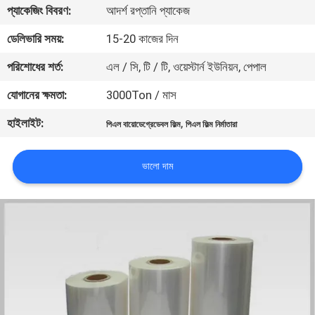
প্যাকেজিং বিবরণ:
আদর্শ রপ্তানি প্যাকেজ
মান
ডেলিভারি সময়:
15-20 কাজের দিন
নিয়ন্ত্রণ
পরিশোধের শর্ত:
এল / সি, টি / টি, ওয়েস্টার্ন ইউনিয়ন, পেপাল
যোগানের ক্ষমতা:
3000Ton / মাস
যোগাযোগ
হাইলাইট:
,
পিএল বায়োডেগ্রেডেবল ফিল্ম
পিএল ফিল্ম নির্মাতারা
করুন
ভালো দাম
খবর
উদ্ধৃতির
জন্য
আবেদন