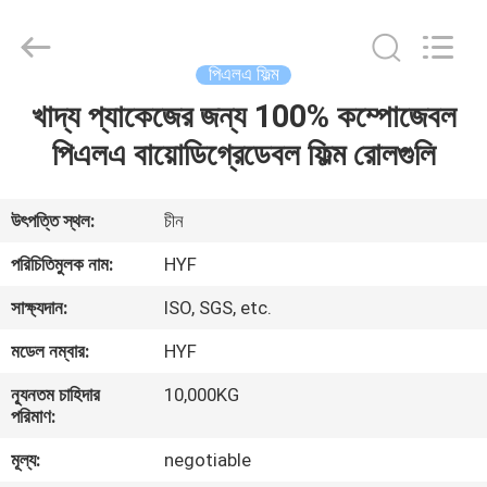
Hubei
HYF
Packaging
Co.,
Ltd..
পিএলএ ফিল্ম
All
Rights
Reserved.
খাদ্য প্যাকেজের জন্য 100% কম্পোজেবল
বাড়ি
পিএলএ বায়োডিগ্রেডেবল ফিল্ম রোলগুলি
পণ্য
উৎপত্তি স্থল:
চীন
ভিডিও
পরিচিতিমুলক নাম:
HYF
সাক্ষ্যদান:
ISO, SGS, etc.
আমাদের
মডেল নম্বার:
HYF
সম্পর্কে
ন্যূনতম চাহিদার
10,000KG
পরিমাণ:
কারখানা
মূল্য:
negotiable
ভ্রমণ