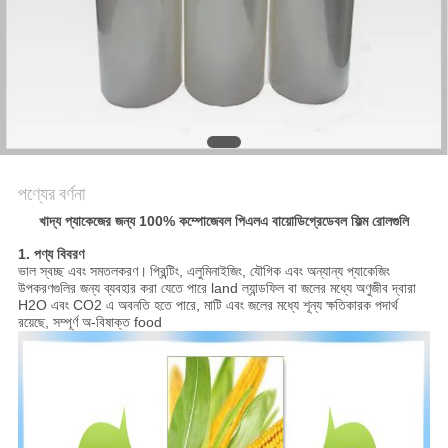
সাইট
ম্যাপ
গোপনীয়তা
নীতি
পণ্যের বর্ণনা
খাদ্য প্যাকেজের জন্য 100% কম্পোজেবল পিএলএ বায়োডিগ্রেডেবল ফিল্ম রোলগুলি
1. পণ্য বিবরণ
ভাল স্বচ্ছ এবং সমতলকরণ।
প্রিন্টিং, এলুমিনাইজিং, যৌগিক এবং অন্যান্য প্যাকেজিং
উপকরণগুলির জন্য ব্যবহার করা যেতে পারে land ল্যান্ডফিল বা জলের মধ্যে অণুজীব দ্বারা
H2O এবং CO2 এ অবনতি হতে পারে, মাটি এবং জলের মধ্যে শূন্য ক্ষতিকারক পদার্থ
রয়েছে, সম্পূর্ণ অ-বিষাক্ত food