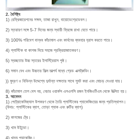
2. বৈশিষ্ট্য
1) রেফ্রিজারেশনের সক্ষম, তাজা রাখুন, বায়োডেগ্রেডেবল।
2) স্তরায়ণ সঙ্গে 5-7 দিনের জন্য স্থায়ী ফ্রিজে রাখা যেতে পারে।
3) 100% পরিবেশ বান্ধব কাঁচামাল এবং কার্বনের ব্যবহার হ্রাস করতে পারে।
4) প্লাস্টিক বা কাগজ দিয়ে সহজে প্রক্রিয়াজাতকরণ।
5) স্বচ্ছতার উচ্চ স্তরের ইলাস্ট্রিয়াস পৃষ্ঠ।
6) সমান বেধ এবং উচ্চতর ফিল্ম তাত্পর্য মধ্যে গ্রেড এক্সট্রুডিং।
)) মুদ্রণ ও বিভিন্ন উদ্দেশ্যে দুর্দান্ত দক্ষতার সাথে স্যুট করা এবং মোচড় দেওয়া যায়।
8) কাঁচামাল তেল বেস নয়, নেচার ওয়ার্কস এলএলসি রজন ইনজিওটিএম থেকে উত্সিত হয়।
3. আবেদন
1) পেট্রোকেমিক্যাল উপকরণ থেকে তৈরি প্লাস্টিকের প্যাকেজিংয়ের জন্য প্রতিস্থাপন।
(উদাঃ: প্লাস্টিকের ব্যাগ, তোড়া প্যাক এবং রুটির ব্যাগ)
2) কাগজের ট্রে।
3) খাম উইন্ডো।
4) খাদ্য প্যাকেজিং।