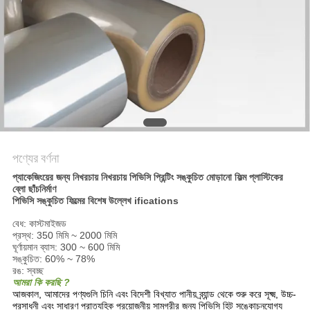
সাইট
ম্যাপ
গোপনীয়তা
নীতি
পণ্যের বর্ণনা
প্যাকেজিংয়ের জন্য নিখরচায় নিখরচায় পিভিসি প্রিন্টিং সঙ্কুচিত মোড়ানো ফিল্ম প্লাস্টিকের
ব্লো ছাঁচনির্মাণ
পিভিসি সঙ্কুচিত ফিল্মের বিশেষ উল্লেখ ifications
বেধ: কাস্টমাইজড
প্রস্থ: 350 মিমি ~ 2000 মিমি
ঘূর্ণায়মান ব্যাস: 300 ~ 600 মিমি
সঙ্কুচিত: 60% ~ 78%
রঙ: স্বচ্ছ
আমরা কি করছি ?
আজকাল, আমাদের পণ্যগুলি চিনি এবং বিদেশী বিখ্যাত পানীয় ব্র্যান্ড থেকে শুরু করে সূক্ষ্ম, উচ্চ-
প্রসাধনী এবং সাধারণ প্রাত্যহিক প্রয়োজনীয় সামগ্রীর জন্য পিভিসি হিট সঙ্কোচনযোগ্য