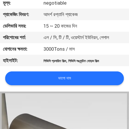
মূল্য:
negotiable
মান
প্যাকেজিং বিবরণ:
আদর্শ রপ্তানি প্যাকেজ
নিয়ন্ত্রণ
ডেলিভারি সময়:
15 ~ 20 কাজের দিন
পরিশোধের শর্ত:
এল / সি, টি / টি, ওয়েস্টার্ন ইউনিয়ন, পেপাল
যোগাযোগ
যোগানের ক্ষমতা:
3000Tons / মাস
করুন
হাইলাইট:
,
পিভিসি প্রসারিত ফিল্ম
পিভিসি সঙ্কুচিত মোড়ক ফিল্ম
খবর
ভালো দাম
উদ্ধৃতির
জন্য
আবেদন