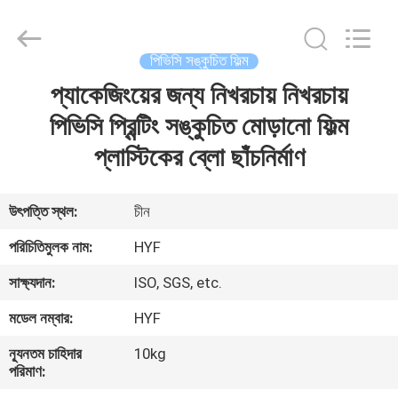
Hubei
HYF
Packaging
Co.,
Ltd..
পিভিসি সঙ্কুচিত ফিল্ম
All
Rights
Reserved.
প্যাকেজিংয়ের জন্য নিখরচায় নিখরচায়
বাড়ি
পিভিসি প্রিন্টিং সঙ্কুচিত মোড়ানো ফিল্ম
পণ্য
প্লাস্টিকের ব্লো ছাঁচনির্মাণ
ভিডিও
উৎপত্তি স্থল:
চীন
পরিচিতিমুলক নাম:
HYF
আমাদের
সাক্ষ্যদান:
ISO, SGS, etc.
সম্পর্কে
মডেল নম্বার:
HYF
কারখানা
ন্যূনতম চাহিদার
10kg
পরিমাণ:
ভ্রমণ