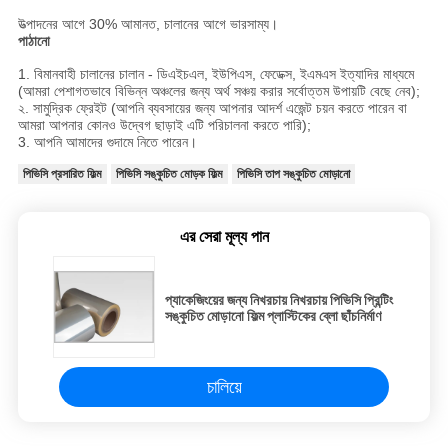
উত্পাদনের আগে 30% আমানত, চালানের আগে ভারসাম্য।
পাঠানো
1. বিমানবাহী চালানের চালান - ডিএইচএল, ইউপিএস, ফেডেক্স, ইএমএস ইত্যাদির মাধ্যমে
(আমরা পেশাগতভাবে বিভিন্ন অঞ্চলের জন্য অর্থ সঞ্চয় করার সর্বোত্তম উপায়টি বেছে নেব);
২. সামুদ্রিক ফ্রেইট (আপনি ব্যবসায়ের জন্য আপনার আদর্শ এজেন্ট চয়ন করতে পারেন বা
আমরা আপনার কোনও উদ্বেগ ছাড়াই এটি পরিচালনা করতে পারি);
3. আপনি আমাদের গুদামে নিতে পারেন।
পিভিসি প্রসারিত ফিল্ম
পিভিসি সঙ্কুচিত মোড়ক ফিল্ম
পিভিসি তাপ সঙ্কুচিত মোড়ানো
এর সেরা মূল্য পান
প্যাকেজিংয়ের জন্য নিখরচায় নিখরচায় পিভিসি প্রিন্টিং
সঙ্কুচিত মোড়ানো ফিল্ম প্লাস্টিকের ব্লো ছাঁচনির্মাণ
চালিয়ে