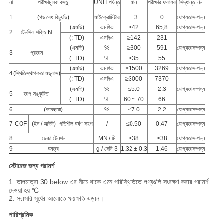
না
পরীক্ষামূলক বস্তু
UNIT পর্যন্ত
মান
পরীক্ষার ফলাফল
সিদ্ধান্ত নিন
1
(গড় বেধ বিচ্যুতি)
মাইক্রোমিটার
± 3
0
যোগ্যতাসম্পন্ন
(এমডি)
এমপিএ
≥42
65,8
যোগ্যতাসম্পন্ন
2
টেনসিল শক্তি N
(: TD)
এমপিএ
≥142
231
(এমডি)
%
≥300
591
যোগ্যতাসম্পন্ন
3
প্রতান
(: TD)
%
≥35
55
(এমডি)
এমপিএ
≥1500
3269
যোগ্যতাসম্পন্ন
4
(স্থিতিস্থাপকতা মডুলাস)
(: TD)
এমপিএ
≥3000
7370
(এমডি)
%
≤5.0
2.3
যোগ্যতাসম্পন্ন
5
তাপ সঙ্কুচিত
(: TD)
%
60 ~ 70
66
6
(আবছায়া)
%
≤7.0
2.2
যোগ্যতাসম্পন্ন
7
COF
(ইন / আউট)
গতিশীল ঘর্ষণ সহগ
/
≤0.50
0.47
যোগ্যতাসম্পন্ন
8
ভেজা টেনশন
MN / মি
≥38
≥38
যোগ্যতাসম্পন্ন
9
ঘনত্ব
g / সেমি 3
1.32 ± 0.3
1.46
যোগ্যতাসম্পন্ন
স্টোরেজ জন্য পরামর্শ
1. তাপমাত্রা 30 below এর নীচে থাকে এমন পরিস্থিতিতে পণ্যগুলি সংরক্ষণ করার পরামর্শ
দেওয়া হয় ℃
2. সরাসরি সূর্যের আলোতে ক্ষয়ক্ষতি এড়ান।
পারিশ্রমিক