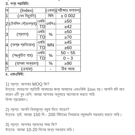
3. পণ্য পরামিতি:
না
(lndex)
(একক)
(পরীক্ষার ফলাফল)
1
(বেধ বিচ্যুতি)
মিমি
± 0.002
এমডি
≥50
(টেনসিল স্ট্রেনগ্রহ)
এমপিএ
2
: TD
≥42
এমডি
≥50
(প্রতান)
3
%
: TD
≥70
এমডি
≥45
(অশ্রু প্রতিরোধ)
4
MN
: TD
≥60
এমডি
50 ~ 55
(সঙ্কুচিত হার)
5
%
: TD
0 ~ 3
6
(হালকা সংক্রমণ)
%
≥90
7
(চেহারা)
-
ঠিক আছে
৪. এফএকিউ:
1) প্রশ্ন: আপনার MOQ কি?
উত্তর: সাধারণত প্রতিটি আকারের জন্য আমাদের এমওকিউ 1ton হয়।
আপনি যদি মনে
করেন এটি খুব বেশি, আমরা আপনার অনুসারে আলোচনা করতে পারি
বিশদ প্রয়োজন।
2) প্রশ্ন: আপনি বিনামূল্যে নমুনা দিতে পারেন?
উত্তর: হ্যাঁ, আমরা 150 মি - 200 মিটারের নিখরচায় নমুনাগুলি সরবরাহ করতে পারি।
3) প্রশ্ন: আপনার প্রসবের সময় কি?
উত্তর: আমরা 10-20 দিনের মধ্যে সরবরাহ করি।