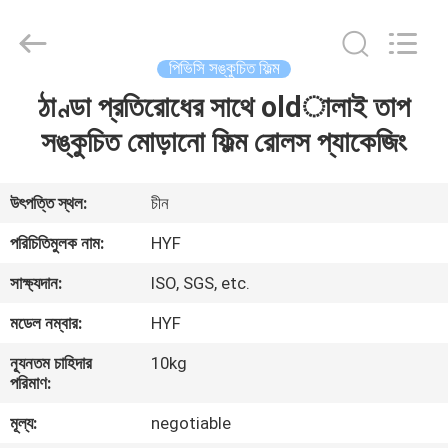
Hubei
HYF
Packaging
Co.,
Ltd..
পিভিসি সঙ্কুচিত ফিল্ম
All
Rights
Reserved.
ঠাণ্ডা প্রতিরোধের সাথে oldালাই তাপ
বাড়ি
সঙ্কুচিত মোড়ানো ফিল্ম রোলস প্যাকেজিং
পণ্য
উৎপত্তি স্থল:
চীন
ভিডিও
পরিচিতিমুলক নাম:
HYF
সাক্ষ্যদান:
ISO, SGS, etc.
আমাদের
মডেল নম্বার:
HYF
সম্পর্কে
ন্যূনতম চাহিদার
10kg
পরিমাণ:
কারখানা
মূল্য:
negotiable
ভ্রমণ