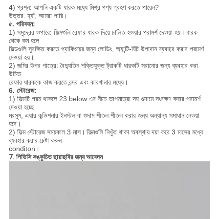
4) প্রশ্ন: আপনি একটি ধারক মধ্যে মিশ্র পণ্য গ্রহণ করতে পারেন?
উত্তর: হ্যাঁ, আমরা পারি।
৫. পরিবহন:
1) সমুদ্রের ওপারে: ফিল্মগুলি রেফার ধারক দিয়ে চালিত হওয়ার পরামর্শ দেওয়া হয়।
ধারক
থেকে কম হলে
ফিল্ডগুলি সুরক্ষিত করতে প্যাকিংয়ের জন্য লোডিং, অ্যান্টি-হিট উপাদান ব্যবহার করার পরামর্শ
দেওয়া হয়।
2) জমির উপর পাত্রে: বৈদ্যুতিন শক্তিযুক্ত ট্রাকটি ধারকটি সরানোর জন্য ব্যবহার করা
উচিত
রেফার ধারককে কাজ করতে বন্দর এবং কারখানার মধ্যে।
6. স্টোরেজ:
1) ফিল্মটি গরম থাকলে 23 below এর নীচে তাপমাত্রা সহ গুদামে সংরক্ষণ করার পরামর্শ
দেওয়া হচ্ছে
মরসুম, এয়ার কন্ডিশনার ইনস্টল বা গুদাম শীতল শীতল করার জন্য অন্যান্য সমাধান নেওয়া
হবে।
2) ফিল্ম স্টোরেজ সময়কাল 3 মাস।
ফিল্মগুলি নিখুঁত থাকা অবস্থায় দয়া করে 3 মাসের মধ্যে
ব্যবহার করার চেষ্টা করুন
conditon।
7. পিভিসি সঙ্কুচিত ছায়াছবির জন্য আবেদন