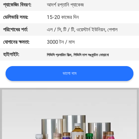
প্যাকেজিং বিবরণ:
আদর্শ রপ্তানি প্যাকেজ
মান
ডেলিভারি সময়:
15-20 কাজের দিন
নিয়ন্ত্রণ
পরিশোধের শর্ত:
এল / সি, টি / টি, ওয়েস্টার্ন ইউনিয়ন, পেপাল
যোগানের ক্ষমতা:
3000 টন / মাস
যোগাযোগ
হাইলাইট:
,
পিভিসি প্রসারিত ফিল্ম
পিভিসি তাপ সঙ্কুচিত মোড়ানো
করুন
ভালো দাম
খবর
উদ্ধৃতির
জন্য
আবেদন