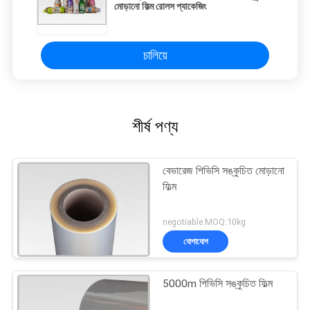
মোড়ানো ফিল্ম রোলস প্যাকেজিং
চালিয়ে
শীর্ষ পণ্য
বেভারেজ পিভিসি সঙ্কুচিত মোড়ানো
ফিল্ম
negotiable MOQ:10kg
যোগাযোগ
5000m পিভিসি সঙ্কুচিত ফিল্ম