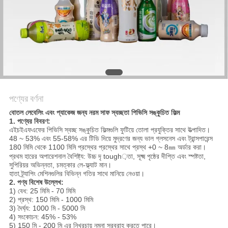
সাইট
ম্যাপ
গোপনীয়তা
নীতি
পণ্যের বর্ণনা
বোতল লেবেলিং এবং প্যাকেজ জন্য নরম সাফ স্বচ্ছতা পিভিসি সঙ্কুচিত ফিল্ম
1. পণ্যের বিবরণ:
এইচইএফএফের পিভিসি স্বচ্ছ সঙ্কুচিত ফিল্মগুলি ফুটিয়ে তোলা প্রযুক্তির সাথে উত্পাদিত।
48 ~ 53% এবং 55-58% এর টিডি দিয়ে মুদ্রণের জন্য ভাল গ্লসনেস এবং ট্রান্সপারেন্স
180 মিমি থেকে 1100 মিমি প্রস্থের প্রস্থের সাথে প্রস্থ +0 ~ 8㎜ অর্ডার করা।
প্রথম হারের অপারেশনাল বৈশিষ্ট্য: উচ্চ দৃ tough়তা, সূক্ষ্ম পৃষ্ঠের দীপ্তি এবং স্পষ্টতা,
সুপিরিয়র অভিন্নতা, চমত্কার লে-ফ্ল্যাট মান।
হাতা ট্র্যাপিং মেশিনগুলির বিভিন্ন গতির সাথে মানিয়ে নেওয়া।
2. পণ্য বিশেষ উল্লেখ:
1) বেধ: 25 মিমি - 70 মিমি
2) প্রস্থ: 150 মিমি - 1000 মিমি
3) দৈর্ঘ্য: 1000 মি - 5000 মি
4) সংকোচন: 45% - 53%
5) 150 মি - 200 মি এর নিখরচায় নমুনা সরবরাহ করতে পারে।