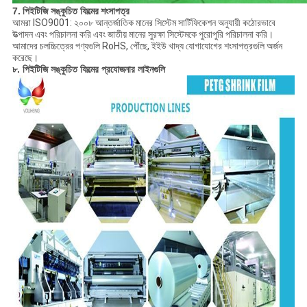
7.
পিইটিজি সঙ্কুচিত ফিল্মের
শংসাপত্র
আমরা ISO9001: ২০০৮ আন্তর্জাতিক মানের সিস্টেম সার্টিফিকেশন অনুযায়ী কঠোরভাবে
উত্পাদন এবং পরিচালনা করি এবং জাতীয় মানের সুরক্ষা সিস্টেমকে পুরোপুরি পরিচালনা করি।
আমাদের চলচ্চিত্রের পণ্যগুলি RoHS, পৌঁছে, ইইউ খাদ্য যোগাযোগের শংসাপত্রগুলি অর্জন
করেছে।
৮. পিইটিজি সঙ্কুচিত ফিল্মের প্রযোজনার লাইনগুলি