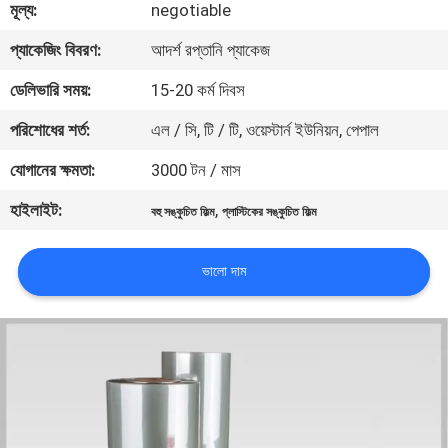
মূল্য:
negotiable
মান
প্যাকেজিং বিবরণ:
আদর্শ রপ্তানি প্যাকেজ
নিয়ন্ত্রণ
ডেলিভারি সময়:
15-20 কর্ম দিবস
পরিশোধের শর্ত:
এল / সি, টি / টি, ওয়েস্টার্ন ইউনিয়ন, পেপাল
যোগাযোগ
যোগানের ক্ষমতা:
3000 টন / মাস
করুন
হাইলাইট:
,
বহু সঙ্কুচিত ফিল্ম
প্লাস্টিকের সঙ্কুচিত ফিল্ম
খবর
ভালো দাম
উদ্ধৃতির
জন্য
আবেদন