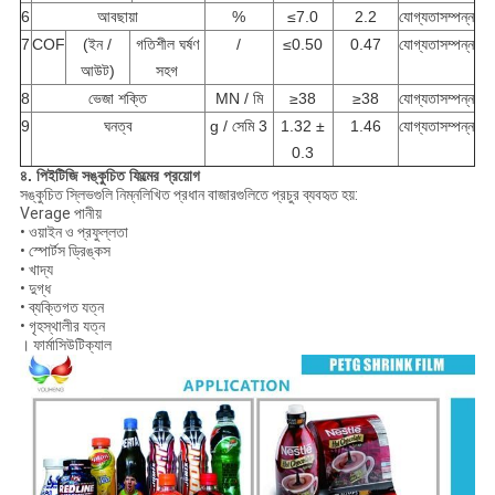
6
আবছায়া
%
≤7.0
2.2
যোগ্যতাসম্পন্ন
7
COF
(ইন /
গতিশীল ঘর্ষণ
/
≤0.50
0.47
যোগ্যতাসম্পন্ন
আউট)
সহগ
8
ভেজা শক্তি
MN / মি
≥38
≥38
যোগ্যতাসম্পন্ন
9
ঘনত্ব
g / সেমি 3
1.32 ±
1.46
যোগ্যতাসম্পন্ন
0.3
৪. পিইটিজি সঙ্কুচিত ফিল্মের প্রয়োগ
সঙ্কুচিত স্লিভগুলি নিম্নলিখিত প্রধান বাজারগুলিতে প্রচুর ব্যবহৃত হয়:
Verage পানীয়
• ওয়াইন ও প্রফুল্লতা
• স্পোর্টস ড্রিঙ্কস
• খাদ্য
• দুগ্ধ
• ব্যক্তিগত যত্ন
• গৃহস্থালীর যত্ন
। ফার্মাসিউটিক্যাল