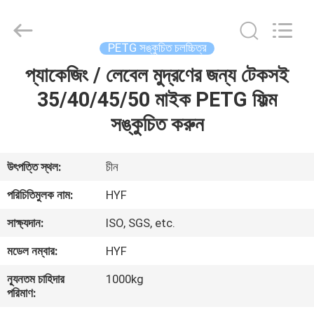
Hubei
HYF
Packaging
Co.,
Ltd..
PETG সঙ্কুচিত চলচ্চিত্র
All
Rights
Reserved.
প্যাকেজিং / লেবেল মুদ্রণের জন্য টেকসই
বাড়ি
35/40/45/50 মাইক PETG ফিল্ম
পণ্য
সঙ্কুচিত করুন
ভিডিও
উৎপত্তি স্থল:
চীন
পরিচিতিমুলক নাম:
HYF
আমাদের
সাক্ষ্যদান:
ISO, SGS, etc.
সম্পর্কে
মডেল নম্বার:
HYF
কারখানা
ন্যূনতম চাহিদার
1000kg
পরিমাণ:
ভ্রমণ