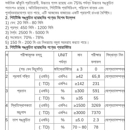
সর্বাধিক ঝাঁকুনি প্রতিরোধী, উচ্চতর গ্লস রয়েছে এবং 75% পর্যন্ত উচ্চতর সঙ্কুচিত
শতাংশও রয়েছে।
অতিরিক্তভাবে, পিইটিজি প্যাসিরিওস, পরিবেশ বান্ধব এবং
পুনর্ব্যবহারযোগ্য হতে পারে, এটি আজকের বাজারের একটি প্রায়শই চাওয়া বৈশিষ্ট্য।
2. পিইটিজি সঙ্কুচিত ছায়াছবির পণ্যের বিশেষ উল্লেখ
1) বেধ: 20 মিমি - 80 মিমি
2) প্রস্থ: 450 মিমি - 1200 মিমি
3) দৈর্ঘ্য: 2500 মি - 5000 মি
4) সংকোচন: 70% - 78%
5) 150 মি - 200 মি এর নিখরচায় নমুনা সরবরাহ করতে পারে।
3. পিইটিজি সঙ্কুচিত ছায়াছবির পণ্যের প্যারামিটার
না
পরীক্ষামূলক বস্তু
UNIT
মান
পরীক্ষার
সিদ্ধান্ত নিন
পর্যন্ত
ফলাফল
1
(গড় বেধ বিচ্যুতি)
মাইক্রোমিটার
± 3
0
যোগ্যতাসম্পন্ন
2
প্রসার্য শক্তি
(এমডি)
এমপিএ
≥42
65,8
যোগ্যতাসম্পন্ন
(: TD)
এমপিএ
≥142
231
3
প্রতান
(এমডি)
%
≥300
591
যোগ্যতাসম্পন্ন
(: TD)
%
≥35
55
4
স্থিতিস্থাপকতা
(এমডি)
এমপিএ
≥1500
3269
যোগ্যতাসম্পন্ন
মডুলাস
(: TD)
এমপিএ
≥3000
7370
5
তাপ সঙ্কুচিত
(এমডি)
%
≤5.0
2.3
যোগ্যতাসম্পন্ন
(: TD)
%
70 ~ 80
78