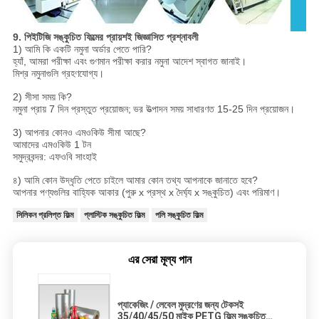
9. পিইটিজি সঙ্কুচিত ফিল্মের প্রায়শই জিজ্ঞাসিত প্রশ্নাবলী
1) আমি কি একটি নমুনা অর্ডার পেতে পারি?
হ্যাঁ, আমরা পরীক্ষা এবং গুণমান পরীক্ষা করার নমুনা আদেশ স্বাগত জানাই।
মিশ্র নমুনাগুলি গ্রহণযোগ্য।
2) সীসা সময় কি?
নমুনা প্রায় 7 দিন প্রস্তুত প্রয়োজন;
ভর উত্পাদন সময় সাধারণত 15-25 দিন প্রয়োজন।
3) আপনার কোনও এমওকিউ সীমা আছে?
আমাদের এমওকিউ 1 টন
সমুদ্রবন্দর: এফওবি সাংহাই
৪) আমি কোন উদ্ধৃতি পেতে চাইলে আমার কোন তথ্য আপনাকে জানাতে হবে?
আপনার পণ্যগুলির বাহ্যিক আকার (পুরু x প্রস্থ x দৈর্ঘ্য x সঙ্কুচিত) এবং পরিমাণ।
সিলিকন প্রলিপ্ত ফিল্ম
প্লাস্টিক সঙ্কুচিত ফিল্ম
পলি সঙ্কুচিত ফিল্ম
এর সেরা মূল্য পান
প্যাকেজিং / লেবেল মুদ্রণের জন্য টেকসই
35/40/45/50 মাইক PETG ফিল্ম সঙ্কুচিত