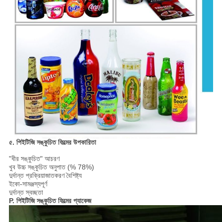
৫. পিইটিজি সঙ্কুচিত ফিল্মের উপকারিতা
"ধীর সঙ্কুচিত" আচরণ
খুব উচ্চ সঙ্কুচিত অনুপাত (% 78%)
দুর্দান্ত প্রক্রিয়াজাতকরণ বৈশিষ্ট্য
ইকো-সামঞ্জস্যপূর্ণ
দুর্দান্ত স্বচ্ছতা
P. পিইটিজি সঙ্কুচিত ফিল্মের প্যাকেজ