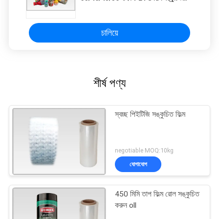
করুন
চালিয়ে
শীর্ষ পণ্য
স্বচ্ছ পিইটিজি সঙ্কুচিত ফিল্ম
negotiable MOQ:10kg
যোগাযোগ
450 মিমি তাপ ফিল্ম রোল সঙ্কুচিত
করুন oll