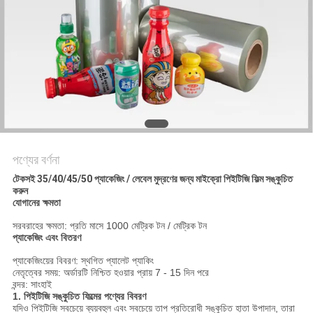
সাইট
ম্যাপ
গোপনীয়তা
নীতি
পণ্যের বর্ণনা
টেকসই 35/40/45/50 প্যাকেজিং / লেবেল মুদ্রণের জন্য মাইক্রো পিইটিজি ফিল্ম সঙ্কুচিত
করুন
যোগানের ক্ষমতা
সরবরাহের ক্ষমতা: প্রতি মাসে 1000 মেট্রিক টন / মেট্রিক টন
প্যাকেজিং এবং বিতরণ
প্যাকেজিংয়ের বিবরণ: স্থগিত প্যালেট প্যাকিং
নেতৃত্বের সময়: অর্ডারটি নিশ্চিত হওয়ার প্রায় 7 - 15 দিন পরে
বন্দর: সাংহাই
1. পিইটিজি সঙ্কুচিত ফিল্মের পণ্যের বিবরণ
যদিও পিইটিজি সবচেয়ে ব্যয়বহুল এবং সবচেয়ে তাপ প্রতিরোধী সঙ্কুচিত হাতা উপাদান, তারা