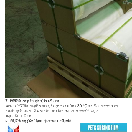
7. পিইটিজি সঙ্কুচিত ছায়াছবির স্টোরেজ
আমাদের পিইটিজি সঙ্কুচিত ছায়াছবির মূল প্যাকেজিংয়ে 30 ℃ এর নীচে সংরক্ষণ করুন;
সরাসরি সূর্যের আলো, উচ্চ আর্দ্রতা এবং নিচে পড়া থেকে ক্ষয়ক্ষতি এড়ান।
বালুচর জীবন: 6 মাস
৮. পিইটিজি সঙ্কুচিত ফিল্মের প্রযোজনার লাইনগুলি