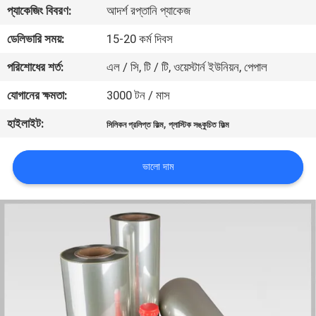
প্যাকেজিং বিবরণ:
আদর্শ রপ্তানি প্যাকেজ
মান
ডেলিভারি সময়:
15-20 কর্ম দিবস
নিয়ন্ত্রণ
পরিশোধের শর্ত:
এল / সি, টি / টি, ওয়েস্টার্ন ইউনিয়ন, পেপাল
যোগানের ক্ষমতা:
3000 টন / মাস
যোগাযোগ
হাইলাইট:
,
সিলিকন প্রলিপ্ত ফিল্ম
প্লাস্টিক সঙ্কুচিত ফিল্ম
করুন
ভালো দাম
খবর
উদ্ধৃতির
জন্য
আবেদন