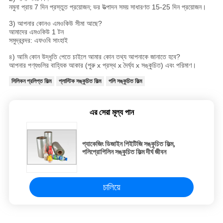
নমুনা প্রায় 7 দিন প্রস্তুত প্রয়োজন;
ভর উত্পাদন সময় সাধারণত 15-25 দিন প্রয়োজন।
3) আপনার কোনও এমওকিউ সীমা আছে?
আমাদের এমওকিউ 1 টন
সমুদ্রবন্দর: এফওবি সাংহাই
৪) আমি কোন উদ্ধৃতি পেতে চাইলে আমার কোন তথ্য আপনাকে জানাতে হবে?
আপনার পণ্যগুলির বাহ্যিক আকার (পুরু x প্রস্থ x দৈর্ঘ্য x সঙ্কুচিত) এবং পরিমাণ।
সিলিকন প্রলিপ্ত ফিল্ম
প্লাস্টিক সঙ্কুচিত ফিল্ম
পলি সঙ্কুচিত ফিল্ম
এর সেরা মূল্য পান
প্যাকেজিং ডিজাইন পিইটিজি সঙ্কুচিত ফিল্ম,
পলিপ্রোপিলিন সঙ্কুচিত ফিল্ম দীর্ঘ জীবন
চালিয়ে