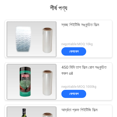
শীর্ষ পণ্য
স্বচ্ছ পিইটিজি সঙ্কুচিত ফিল্ম
negotiable MOQ:10kg
যোগাযোগ
450 মিমি তাপ ফিল্ম রোল সঙ্কুচিত
করুন oll
negotiable MOQ:1000kg
যোগাযোগ
আর্দ্রতা প্রুফ পিইটিজি ফিল্ম