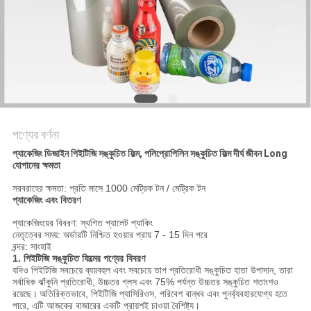
সাইট
ম্যাপ
গোপনীয়তা
নীতি
পণ্যের বর্ণনা
প্যাকেজিং ডিজাইন পিইটিজি সঙ্কুচিত ফিল্ম, পলিপ্রোপিলিন সঙ্কুচিত ফিল্ম দীর্ঘ জীবন Long
যোগানের ক্ষমতা
সরবরাহের ক্ষমতা: প্রতি মাসে 1000 মেট্রিক টন / মেট্রিক টন
প্যাকেজিং এবং বিতরণ
প্যাকেজিংয়ের বিবরণ: স্থগিত প্যালেট প্যাকিং
নেতৃত্বের সময়: অর্ডারটি নিশ্চিত হওয়ার প্রায় 7 - 15 দিন পরে
বন্দর: সাংহাই
1. পিইটিজি সঙ্কুচিত ফিল্মের পণ্যের বিবরণ
যদিও পিইটিজি সবচেয়ে ব্যয়বহুল এবং সবচেয়ে তাপ প্রতিরোধী সঙ্কুচিত হাতা উপাদান, তারা
সর্বাধিক ঝাঁকুনি প্রতিরোধী, উচ্চতর গ্লস এবং 75% পর্যন্ত উচ্চতর সঙ্কুচিত শতাংশও
রয়েছে।
অতিরিক্তভাবে, পিইটিজি প্যাসিরিওস, পরিবেশ বান্ধব এবং পুনর্ব্যবহারযোগ্য হতে
পারে, এটি আজকের বাজারের একটি প্রায়শই চাওয়া বৈশিষ্ট্য।