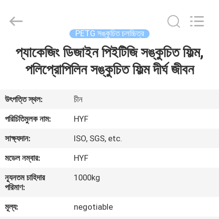
Hubei
HYF
Packaging
Co.,
Ltd..
PETG সঙ্কুচিত চলচ্চিত্র
All
Rights
Reserved.
প্যাকেজিং ডিজাইন পিইটিজি সঙ্কুচিত ফিল্ম,
বাড়ি
পলিপ্রোপিলিন সঙ্কুচিত ফিল্ম দীর্ঘ জীবন
পণ্য
উৎপত্তি স্থল:
চীন
ভিডিও
পরিচিতিমুলক নাম:
HYF
সাক্ষ্যদান:
ISO, SGS, etc.
আমাদের
মডেল নম্বার:
HYF
সম্পর্কে
ন্যূনতম চাহিদার
1000kg
পরিমাণ:
কারখানা
মূল্য:
negotiable
ভ্রমণ