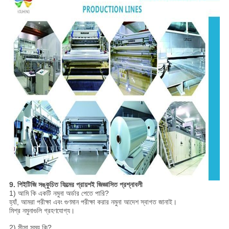
9. পিইটিজি সঙ্কুচিত ফিল্মের প্রায়শই জিজ্ঞাসিত প্রশ্নাবলী
1) আমি কি একটি নমুনা অর্ডার পেতে পারি?
হ্যাঁ, আমরা পরীক্ষা এবং গুণমান পরীক্ষা করার নমুনা আদেশ স্বাগত জানাই।
মিশ্র নমুনাগুলি গ্রহণযোগ্য।
2) সীসা সময় কি?