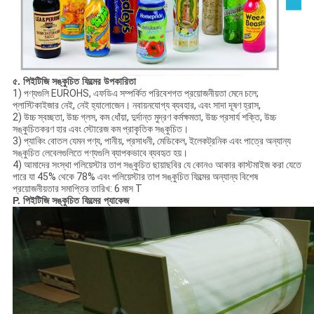
৫. পিইটিজি সঙ্কুচিত ফিল্মের উপকারিতা
1) পণ্যগুলি EUROHS, এফডিএ সম্পর্কিত পরিবেশগত প্রয়োজনীয়তা মেনে চলে;
প্লাস্টিকাইজার নেই, নেই হ্যালোজেন। নবায়নযোগ্য ব্যবহার, এবং সাদা দূষণ হ্রাস,
2) উচ্চ স্বচ্ছতা, উচ্চ গ্লস, কম ধোঁয়া, দুর্দান্ত মুদ্রণ কর্মক্ষমতা, উচ্চ প্রসার্য শক্তি, উচ্চ
সঙ্কুচিতকরণ হার এবং স্টোরেজ কম প্রাকৃতিক সঙ্কুচিত।
3) প্যাকিং বোতল যেমন পণ্য, পানীয়, প্রসাধনী, মেডিকেল, ইলেকট্রনিক এবং পাত্রে অন্যান্য
সঙ্কুচিত লেবেলগুলিতে পণ্যগুলি ব্যাপকভাবে ব্যবহৃত হয়।
4) আমাদের সংস্থা পলিয়েস্টার তাপ সঙ্কুচিত ছায়াছবির যে কোনও আকার কাস্টমাইজ করা যেতে
পারে যা 45% থেকে 78% এবং পলিয়েস্টার তাপ সঙ্কুচিত ফিল্মের অন্যান্য বিশেষ
প্রয়োজনীয়তার সমাপ্তির তারিখ: 6 মাস T
P. পিইটিজি সঙ্কুচিত ফিল্মের প্যাকেজ