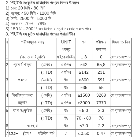
2. পিইটিজি সঙ্কুচিত ছায়াছবির পণ্যের বিশেষ উল্লেখ
1) বেধ: 20 মিমি - 80 মিমি
2) প্রস্থ: 450 মিমি - 1200 মিমি
3) দৈর্ঘ্য: 2500 মি - 5000 মি
4) সংকোচন: 70% - 78%
5) 150 মি - 200 মি এর নিখরচায় নমুনা সরবরাহ করতে পারে।
3. পিইটিজি সঙ্কুচিত ছায়াছবির পণ্যের প্যারামিটার
না
পরীক্ষামূলক বস্তু
UNIT
মান
পরীক্ষার
সিদ্ধান্ত নিন
পর্যন্ত
ফলাফল
1
(গড় বেধ বিচ্যুতি)
মাইক্রোমিটার
± 3
0
যোগ্যতাসম্পন্ন
2
প্রসার্য শক্তি
(এমডি)
এমপিএ
≥42
65,8
যোগ্যতাসম্পন্ন
(: TD)
এমপিএ
≥142
231
3
প্রতান
(এমডি)
%
≥300
591
যোগ্যতাসম্পন্ন
(: TD)
%
≥35
55
4
স্থিতিস্থাপকতা
(এমডি)
এমপিএ
≥1500
3269
যোগ্যতাসম্পন্ন
মডুলাস
(: TD)
এমপিএ
≥3000
7370
5
তাপ সঙ্কুচিত
(এমডি)
%
≤5.0
2.3
যোগ্যতাসম্পন্ন
(: TD)
%
70 ~ 80
78
6
আবছায়া
%
≤7.0
2.2
যোগ্যতাসম্পন্ন
7
COF
(ইন /
গতিশীল ঘর্ষণ
/
≤0.50
0.47
যোগ্যতাসম্পন্ন