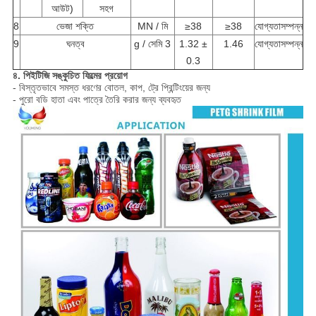
আউট)
সহগ
8
ভেজা শক্তি
MN / মি
≥38
≥38
যোগ্যতাসম্পন্ন
9
ঘনত্ব
g / সেমি 3
1.32 ±
1.46
যোগ্যতাসম্পন্ন
0.3
৪. পিইটিজি সঙ্কুচিত ফিল্মের প্রয়োগ
- বিস্তৃতভাবে সমস্ত ধরণের বোতল, কাপ, ট্রে প্রিন্টিংয়ের জন্য
- পুরো বডি হাতা এবং পাত্রে তৈরি করার জন্য ব্যবহৃত