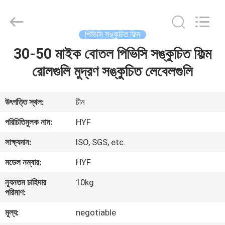
Hubei
HYF
Packaging
Co.,
Ltd..
পিভিসি সঙ্কুচিত ফিল্ম
All
Rights
Reserved.
30-50 মাইক বোতল পিভিসি সঙ্কুচিত ফিল্ম
বাড়ি
রোলগুলি মুদ্রণ সঙ্কুচিত লেবেলগুলি
পণ্য
উৎপত্তি স্থল:
চীন
ভিডিও
পরিচিতিমুলক নাম:
HYF
সাক্ষ্যদান:
ISO, SGS, etc.
আমাদের
মডেল নম্বার:
HYF
সম্পর্কে
ন্যূনতম চাহিদার
10kg
পরিমাণ:
কারখানা
মূল্য:
negotiable
ভ্রমণ