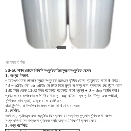
সাইট
ম্যাপ
গোপনীয়তা
নীতি
পণ্যের বর্ণনা
30-50 মাইক বোতল পিভিসি সঙ্কুচিত ফিল্ম মুদ্রণ সঙ্কুচিত লেবেল
1. পণ্যের বিবরণ:
এইচইএফএফের পিভিসি স্বচ্ছ সঙ্কুচিত ফিল্মগুলি ফুটিয়ে তোলা প্রযুক্তির সাথে উত্পাদিত।
48 ~ 53% এবং 55-58% এর টিডি দিয়ে মুদ্রণের জন্য ভাল গ্লসনেস এবং ট্রান্সপারেন্স
180 মিমি থেকে 1100 মিমি প্রস্থের প্রস্থের সাথে প্রস্থ + 0 ~ 8㎜ অর্ডার করা।
প্রথম হারের অপারেশনাল বৈশিষ্ট্য: উচ্চ দৃ tough়তা, সূক্ষ্ম পৃষ্ঠের দীপ্তি এবং স্পষ্টতা,
সুপিরিয়র অভিন্নতা, চমত্কার লে-ফ্ল্যাট মান।
হাতা ট্র্যাপিং মেশিনগুলির বিভিন্ন গতির সাথে মানিয়ে নেওয়া।
2. বৈশিষ্ট্য:
নমনীয়তা, স্থায়িত্ব এবং সঙ্কুচিত ফিল্ম ব্যবহারের অন্যান্য মূল্যবান সুবিধাগুলি, অনেক
সংস্থাগুলি তাদের পণ্যগুলি প্যাকেজ করার জন্য এই বিকল্পটি ব্যবহার করে।
3. পণ্য পরামিতি: