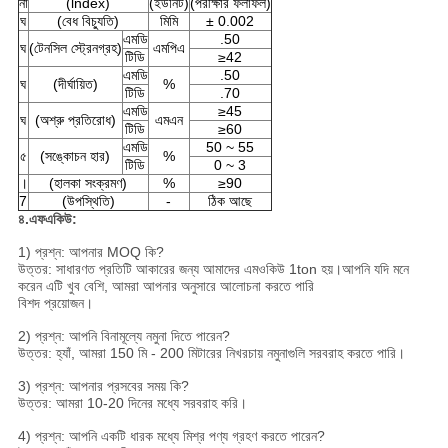
না
(lndex)
(ইউনিট)
(পরীক্ষার ফলাফল)
ঘ
(বেধ বিচ্যুতি)
মিমি
± 0.002
এমডি
.50
ঘ
(টেনসিল স্ট্রেনগ্রহ)
এমপিএ
টিডি
≥42
এমডি
.50
ঘ
(দীর্ঘায়িত)
%
টিডি
.70
এমডি
≥45
ঘ
(অশ্রু প্রতিরোধ)
এমএন
টিডি
≥60
এমডি
50 ~ 55
৫
(সঙ্কোচন হার)
%
টিডি
0 ~ 3
।
(হালকা সংক্রমণ)
%
≥90
7
(উপস্থিতি)
-
ঠিক আছে
৪.এফএকিউ:
1) প্রশ্ন: আপনার MOQ কি?
উত্তর: সাধারণত প্রতিটি আকারের জন্য আমাদের এমওকিউ 1ton হয়।আপনি যদি মনে
করেন এটি খুব বেশি, আমরা আপনার অনুসারে আলোচনা করতে পারি
বিশদ প্রয়োজন।
2) প্রশ্ন: আপনি বিনামূল্যে নমুনা দিতে পারেন?
উত্তর: হ্যাঁ, আমরা 150 মি - 200 মিটারের নিখরচায় নমুনাগুলি সরবরাহ করতে পারি।
3) প্রশ্ন: আপনার প্রসবের সময় কি?
উত্তর: আমরা 10-20 দিনের মধ্যে সরবরাহ করি।
4) প্রশ্ন: আপনি একটি ধারক মধ্যে মিশ্র পণ্য গ্রহণ করতে পারেন?