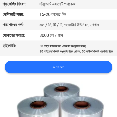
প্যাকেজিং বিবরণ:
স্ট্যান্ডার্ড এক্সপোর্ট প্যাকেজ
মান
ডেলিভারি সময়:
15-20 কাজের দিন
নিয়ন্ত্রণ
পরিশোধের শর্ত:
এল / সি, টি / টি, ওয়েস্টার্ন ইউনিয়ন, পেপাল
যোগানের ক্ষমতা:
3000 টন / মাস
যোগাযোগ
হাইলাইট:
,
50 মাইভ পিভিসি ফিল্ম রোলগুলি সঙ্কুচিত করুন
করুন
,
30 মাইকের পিভিসি সঙ্কুচিত ফিল্ম রোলস
50 মাইভ পিভিসি প্রসারিত ফিল্ম
খবর
ভালো দাম
উদ্ধৃতির
জন্য
আবেদন