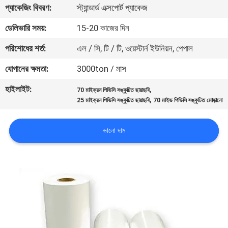
প্যাকেজিং বিবরণ:
স্ট্যান্ডার্ড এক্সপোর্ট প্যাকেজ
মান
ডেলিভারি সময়:
15-20 কাজের দিন
নিয়ন্ত্রণ
পরিশোধের শর্ত:
এল / সি, টি / টি, ওয়েস্টার্ন ইউনিয়ন, পেপাল
যোগানের ক্ষমতা:
3000ton / মাস
যোগাযোগ
হাইলাইট:
,
70 মাইক্রন পিভিসি সঙ্কুচিত ছায়াছবি
করুন
,
25 মাইক্রন পিভিসি সঙ্কুচিত ছায়াছবি
70 মাইভ পিভিসি সঙ্কুচিত মোড়ানো
খবর
ভালো দাম
উদ্ধৃতির
জন্য
আবেদন