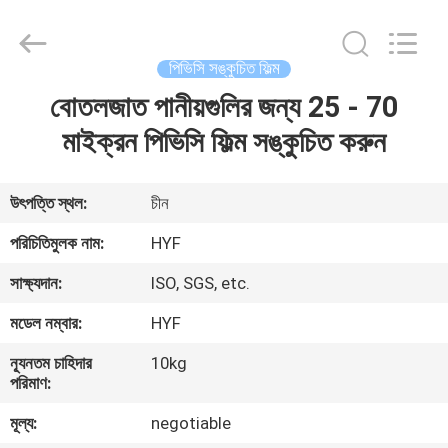
Hubei
HYF
Packaging
Co.,
Ltd..
পিভিসি সঙ্কুচিত ফিল্ম
All
Rights
Reserved.
বোতলজাত পানীয়গুলির জন্য 25 - 70
বাড়ি
মাইক্রন পিভিসি ফিল্ম সঙ্কুচিত করুন
পণ্য
উৎপত্তি স্থল:
চীন
ভিডিও
পরিচিতিমুলক নাম:
HYF
সাক্ষ্যদান:
ISO, SGS, etc.
আমাদের
মডেল নম্বার:
HYF
সম্পর্কে
ন্যূনতম চাহিদার
10kg
পরিমাণ:
কারখানা
মূল্য:
negotiable
ভ্রমণ