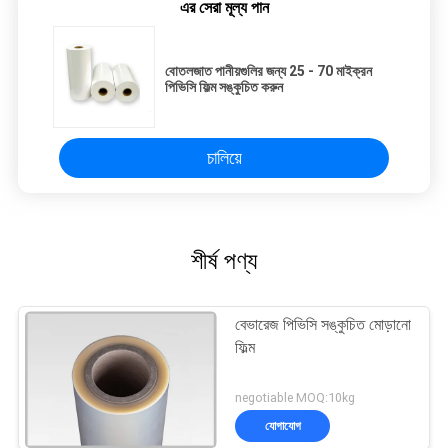
এর সেরা মূল্য পান
বোতলজাত পানীয়গুলির জন্য 25 - 70 মাইক্রন
পিভিসি ফিল্ম সঙ্কুচিত করুন
চালিয়ে
শীর্ষ পণ্য
বেভারেজ পিভিসি সঙ্কুচিত মোড়ানো
ফিল্ম
negotiable MOQ:10kg
যোগাযোগ