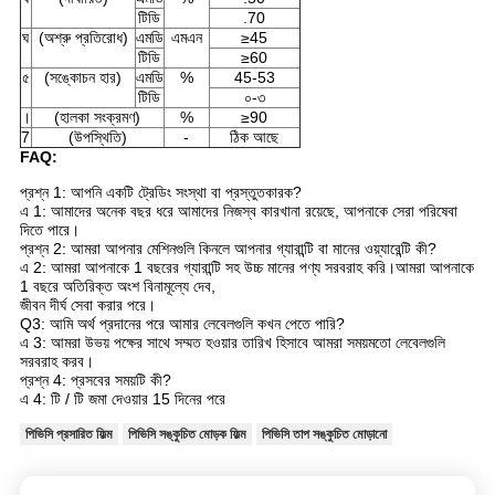
টিডি
.70
ঘ
(অশ্রু প্রতিরোধ)
এমডি
এমএন
≥45
টিডি
≥60
৫
(সঙ্কোচন হার)
এমডি
%
45-53
টিডি
০-৩
।
(হালকা সংক্রমণ)
%
≥90
7
(উপস্থিতি)
-
ঠিক আছে
FAQ:
প্রশ্ন 1: আপনি একটি ট্রেডিং সংস্থা বা প্রস্তুতকারক?
এ 1: আমাদের অনেক বছর ধরে আমাদের নিজস্ব কারখানা রয়েছে, আপনাকে সেরা পরিষেবা
দিতে পারে।
প্রশ্ন 2: আমরা আপনার মেশিনগুলি কিনলে আপনার গ্যারান্টি বা মানের ওয়্যারেন্টি কী?
এ 2: আমরা আপনাকে 1 বছরের গ্যারান্টি সহ উচ্চ মানের পণ্য সরবরাহ করি।আমরা আপনাকে
1 বছরে অতিরিক্ত অংশ বিনামূল্যে দেব,
জীবন দীর্ঘ সেবা করার পরে।
Q3: আমি অর্থ প্রদানের পরে আমার লেবেলগুলি কখন পেতে পারি?
এ 3: আমরা উভয় পক্ষের সাথে সম্মত হওয়ার তারিখ হিসাবে আমরা সময়মতো লেবেলগুলি
সরবরাহ করব।
প্রশ্ন 4: প্রসবের সময়টি কী?
এ 4: টি / টি জমা দেওয়ার 15 দিনের পরে
পিভিসি প্রসারিত ফিল্ম
পিভিসি সঙ্কুচিত মোড়ক ফিল্ম
পিভিসি তাপ সঙ্কুচিত মোড়ানো