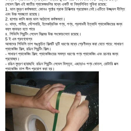
লেবেল ফিল্ম এই জাতীয় প্যাকেজগুলির মধ্যে একটি যা নিম্নলিখিত সুবিধা রয়েছে:
1. ভাল মুদ্রণ কর্মক্ষমতা: কোনও পৃষ্ঠের প্রাক চিকিত্সার প্রয়োজন নেই।এটিতে উজ্জ্বল দীপ্তি
এবং উচ্চ স্বচ্ছতা রয়েছে।
2. ছাপার কালি জন্য ভাল আঠালো কর্মক্ষমতা।
৩. খাদ্য, পানীয়, স্টেশনারি, ইলেকট্রনিক পণ্য, পণ্য, প্রসাধনী ইত্যাদি প্যাকেজিংয়ের জন্য
বহুল ব্যবহৃত হতে পারে
৪. পিভিসি প্রিন্টিং লেবেল ফিল্মের উচ্চ সংকোচনেতা রয়েছে।
5 ই এম গ্রহণযোগ্য
আমাদের পিভিসি তাপ সঙ্কুচিত ফিল্মটি দুটি ধরণের মধ্যে শ্রেণীবদ্ধ করা যেতে পারে: সাধারণ
প্যাকেজিং ফিল্ম, রঙিন প্রিন্টিং ফিল্ম।
- সাধারণ প্যাকেজিং ফিল্ম: প্যাকেজিংয়ের সমস্ত ধরণের পণ্য প্যাকেজিং এবং রচনার জন্য
প্রযোজ্য।
- রঙিন মুদ্রণ ছায়াছবি: রঙিন প্রিন্টিং লেবেল বিস্তৃত, এছাড়াও পণ্য বোতল, রোটারি বক্স
প্যাকেজিং তাপ সীল প্রয়োগ করা হয়।