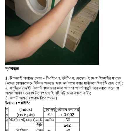
স্থানান্তর
1. বিমানবাহী চালানের চালান - ডিএইচএল, ইউপিএস, ফেডেক্স, ইএমএস ইত্যাদির মাধ্যমে
(আমরা পেশাগতভাবে বিভিন্ন অঞ্চলের জন্য অর্থ সঞ্চয় করার সর্বোত্তম উপায়টি বেছে নেব);
২. সামুদ্রিক ফ্রেইট (আপনি ব্যবসায়ের জন্য আপনার আদর্শ এজেন্ট চয়ন করতে পারেন বা
আমরা আপনার কোনও উদ্বেগ ছাড়াই এটি পরিচালনা করতে পারি);
3. আপনি আমাদের গুদামে নিতে পারেন।
উত্পাদনের পরামিতি:
না
(lndex)
(ইউনিট)
(পরীক্ষার ফলাফল)
ঘ
(বেধ বিচ্যুতি)
মিমি
± 0.002
ঘ
(টেনসিল স্ট্রেনগ্রহ)
এমডি
এমপিএ
.50
টিডি
≥42
ঘ
(দীর্ঘায়িত)
এমডি
%
.50