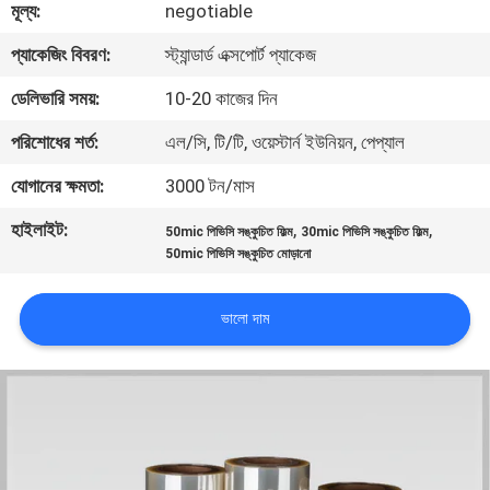
মূল্য:
negotiable
মান
প্যাকেজিং বিবরণ:
স্ট্যান্ডার্ড এক্সপোর্ট প্যাকেজ
নিয়ন্ত্রণ
ডেলিভারি সময়:
10-20 কাজের দিন
পরিশোধের শর্ত:
এল/সি, টি/টি, ওয়েস্টার্ন ইউনিয়ন, পেপ্যাল
যোগাযোগ
যোগানের ক্ষমতা:
3000 টন/মাস
করুন
হাইলাইট:
,
,
50mic পিভিসি সঙ্কুচিত ফিল্ম
30mic পিভিসি সঙ্কুচিত ফিল্ম
50mic পিভিসি সঙ্কুচিত মোড়ানো
খবর
ভালো দাম
উদ্ধৃতির
জন্য
আবেদন