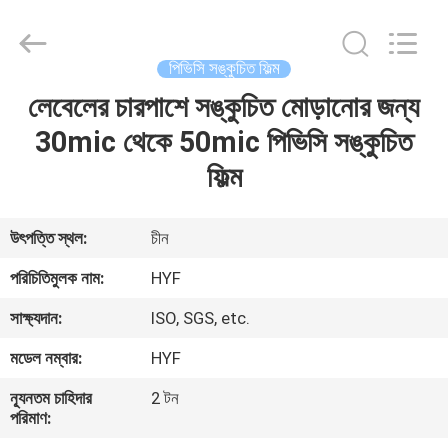
Hubei
HYF
Packaging
Co.,
Ltd..
পিভিসি সঙ্কুচিত ফিল্ম
All
Rights
Reserved.
লেবেলের চারপাশে সঙ্কুচিত মোড়ানোর জন্য
বাড়ি
30mic থেকে 50mic পিভিসি সঙ্কুচিত
পণ্য
ফিল্ম
ভিডিও
উৎপত্তি স্থল:
চীন
পরিচিতিমুলক নাম:
HYF
আমাদের
সাক্ষ্যদান:
ISO, SGS, etc.
সম্পর্কে
মডেল নম্বার:
HYF
কারখানা
ন্যূনতম চাহিদার
2 টন
পরিমাণ:
ভ্রমণ