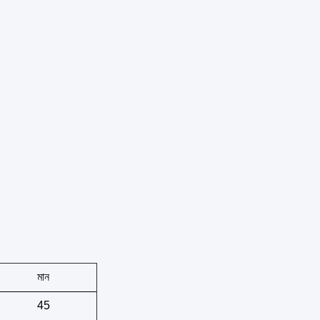
মান
45