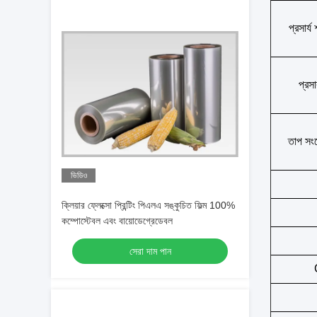
প্রসার্য
প্রস
তাপ সং
ভিডিও
ক্লিয়ার ফ্লেক্সো প্রিন্টিং পিএলএ সঙ্কুচিত ফিল্ম 100%
কম্পোস্টেবল এবং বায়োডেগ্রেডেবল
সেরা দাম পান