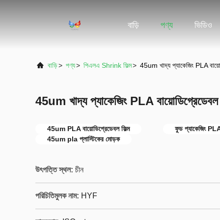
বাড়ি
পণ্য
ভিডিও
বাড়ি
>
পণ্য
>
পিএলএ Shrink ফিল্ম
>
45um খাদ্য প্যাকেজিং PLA বায়োড
45um খাদ্য প্যাকেজিং PLA বায়োডিগ্রেডেবল ফ
45um PLA বায়োডিগ্রেডেবল ফিল্ম
ফুড প্যাকেজিং PLA 
45um pla প্লাস্টিকের মোড়ক
উৎপত্তি স্থল:
চীন
পরিচিতিমুলক নাম:
HYF