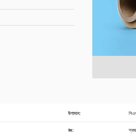
উপাদান:
পিএ
রঙ:
স্বচ্