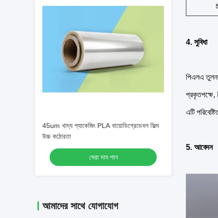
4. সুবিধা
পিএলএ তুলনা
প্রকৃতপক্ষে,
এটি পরিবেষ্
45um খাদ্য প্যাকেজিং PLA বায়োডিগ্রেডেবল ফিল্ম
উচ্চ কঠোরতা
5. আবেদন
সেরা দাম পান
আমাদের সাথে যোগাযোগ