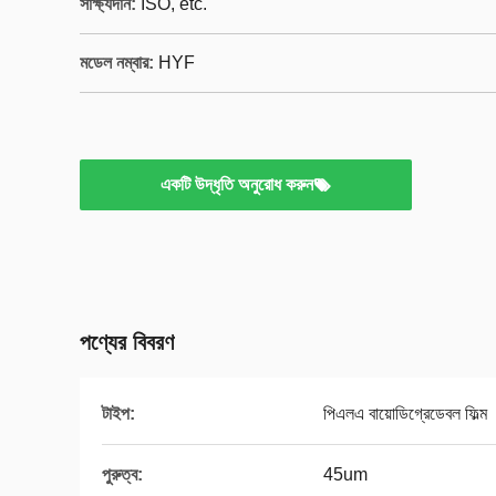
সাক্ষ্যদান:
ISO, etc.
মডেল নম্বার:
HYF
একটি উদ্ধৃতি অনুরোধ করুন
পণ্যের বিবরণ
টাইপ:
পিএলএ বায়োডিগ্রেডেবল ফিল্ম
পুরুত্ব:
45um