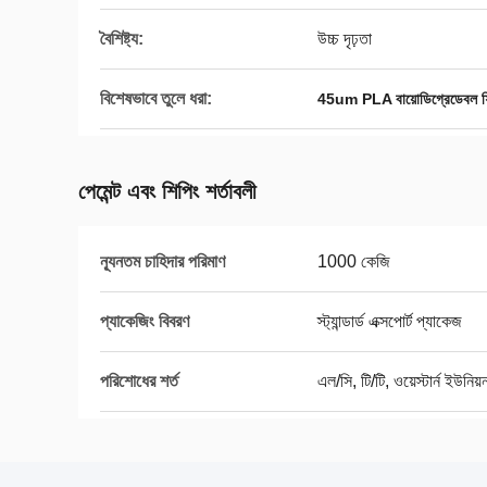
বৈশিষ্ট্য:
উচ্চ দৃঢ়তা
বিশেষভাবে তুলে ধরা:
45um PLA বায়োডিগ্রেডেবল ফি
পেমেন্ট এবং শিপিং শর্তাবলী
ন্যূনতম চাহিদার পরিমাণ
1000 কেজি
প্যাকেজিং বিবরণ
স্ট্যান্ডার্ড এক্সপোর্ট প্যাকেজ
পরিশোধের শর্ত
এল/সি, টি/টি, ওয়েস্টার্ন ইউনিয