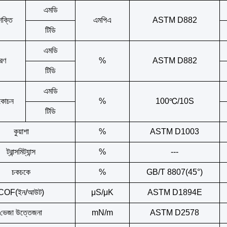
এমডি
 শক্তি
এমপিএ
ASTM D882
টিডি
এমডি
ারণ
%
ASTM D882
টিডি
এমডি
কোচন
%
100℃/10S
টিডি
কুয়াশা
%
ASTM D1003
ট্রান্সমিট্যান্স
%
---
চকচকে
%
GB/T 8807(45°)
COF(ইন/আউট)
μS/μK
ASTM D1894E
ভেজা উত্তেজনা
mN/m
ASTM D2578