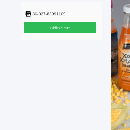
86-027-83991169
যোগাযোগ করুন