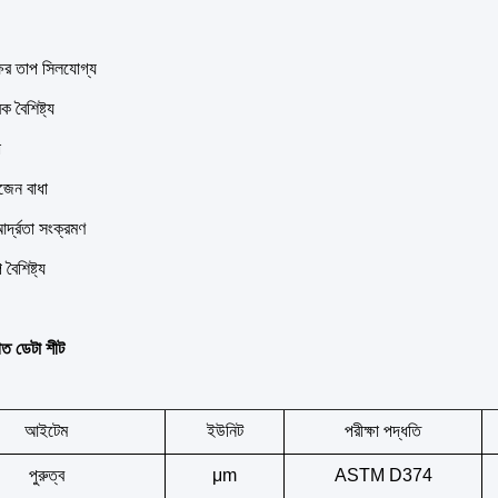
ষের তাপ সিলযোগ্য
িক বৈশিষ্ট্য
া
জেন বাধা
্দ্রতা সংক্রমণ
বৈশিষ্ট্য
গত ডেটা শীট
আইটেম
ইউনিট
পরীক্ষা পদ্ধতি
পুরুত্ব
μm
ASTM D374