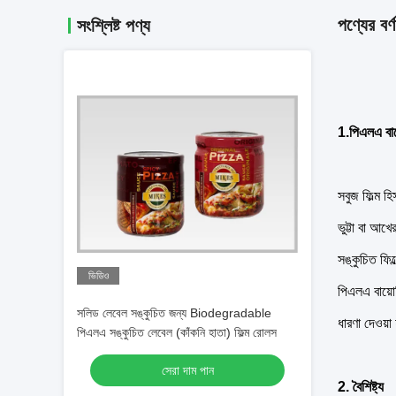
পণ্যের বর্ণ
সংশ্লিষ্ট পণ্য
1.
পিএলএ বায
সবুজ ফিল্ম হ
ভুট্টা বা আ
সঙ্কুচিত ফিল
ভিডিও
পিএলএ বায়োড
সলিড লেবেল সঙ্কুচিত জন্য Biodegradable
ধারণা দেওয়া
পিএলএ সঙ্কুচিত লেবেল (কাঁকনি হাতা) ফিল্ম রোলস
সেরা দাম পান
2. বৈশিষ্ট্য