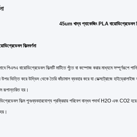
না
45um খাদ্য প্যাকেজিং PLA বায়োডিগ্রেডেবল ফি
়োডিগ্রেডেবল ফিল্ম
বর্ণনা
িসাবে পিএলএ বায়োডিগ্রেডেবল ফিল্মটি মাটিতে পুঁতে বা কম্পোজ করার মাধ্যমে সম্পূর্ণরূপে 
খের উপর ভিত্তি করে উদ্ভিদ থেকে তৈরি কাঁচামাল ব্যবহার করে যা ডেক্সট্রোজে হাইড্রোলা
্মে রূপান্তরিত হয়।
িগ্রেডেবল ফিল্ম পুনঃব্যবহারযোগ্য প্রক্রিয়ায় পরিবেশ বান্ধব পদার্থ H2O এবং CO2 হয়ে 
 হয়।