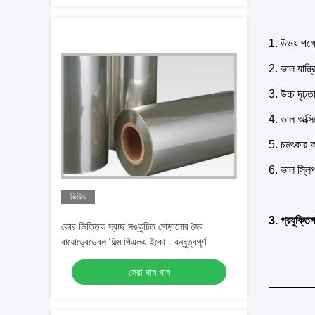
1. উভয় পক্
2. ভাল যান্ত্র
3. উচ্চ দৃঢ়ত
4. ভাল অক্সি
5. চমৎকার আর
6. ভাল স্লিপ 
ভিডিও
3. প্রযুক্তি
কোর ভিত্তিক স্বচ্ছ সঙ্কুচিত মোড়ানোর জৈব
বায়োড্রেডেবল ফিল্ম পিএলএ ইকো - বন্ধুত্বপূর্ণ
সেরা দাম পান