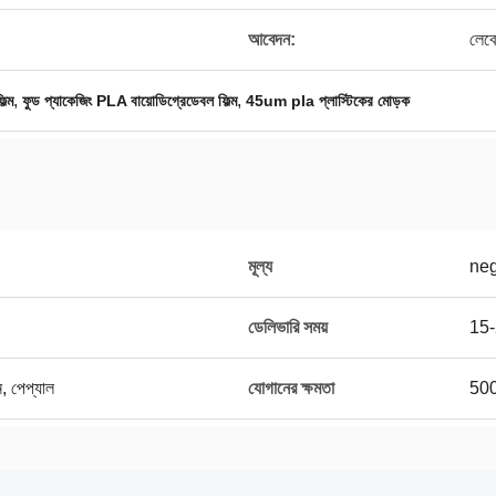
আবেদন:
লেব
,
,
ল্ম
ফুড প্যাকেজিং PLA বায়োডিগ্রেডেবল ফিল্ম
45um pla প্লাস্টিকের মোড়ক
মূল্য
neg
ডেলিভারি সময়
15-
়ন, পেপ্যাল
যোগানের ক্ষমতা
500