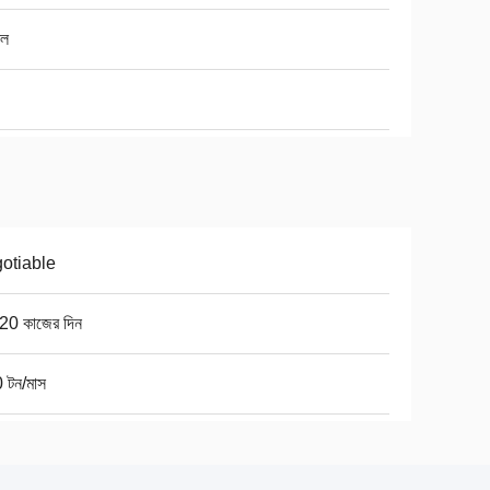
েল
otiable
20 কাজের দিন
 টন/মাস