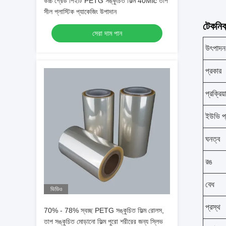
উচ্চ গ্রেড পিইটি PETG সঙ্কুচিত ফিল্ম 40Mic তাপ
সীল প্লাস্টিক প্যাকেজিং উপাদান
টেকনিক্
সেরা দাম পান
উৎপাদন য
প্রকার
প্রক্রি
ইউভি প
ঘনত্ব
রঙ
বেধ
ভিডিও
প্রস্থ
70% - 78% স্বচ্ছ PETG সঙ্কুচিত ফিল্ম রোলস,
তাপ সঙ্কুচিত মোড়ানো ফিল্ম পুরো শরীরের জন্য স্লিভ