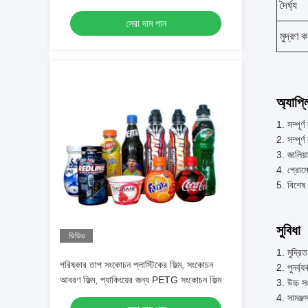
দৈর্ঘ্য
সেরা দাম পান
মুদ্রণ ক
অ্যাপ্
সম্পূর
সম্পূর
জালিয়
প্রোমো
বিশেষ 
সুবিধা
ভিডিও
মুদ্রি
পরিষ্কার তাপ সংকোচন প্লাস্টিকের ফিল্ম, সংকোচন
পুনর্ব
আবরণ ফিল্ম, প্যাকিংয়ের জন্য PETG সংকোচন ফিল্ম
উচ্চ স
সামঞ্জস