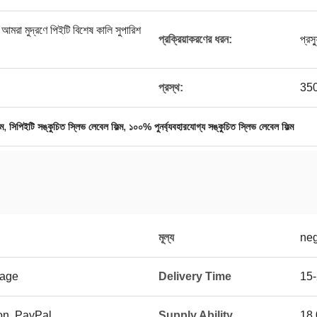
আমরা মুদ্রণে পিইটি বিশেষ কালি সুপারিশ
প্রক্রিয়াকরণের ধরন:
প্রস
প্রস্থ:
350
,
,
্ম
সিপিইটি সঙ্কুচিত স্লিভ লেবেল ফিল্ম
১০০% পুনর্ব্যবহারযোগ্য সঙ্কুচিত স্লিভ লেবেল ফিল্ম
মূল্য
neg
kage
Delivery Time
15
on, PayPal
Supply Ability
18