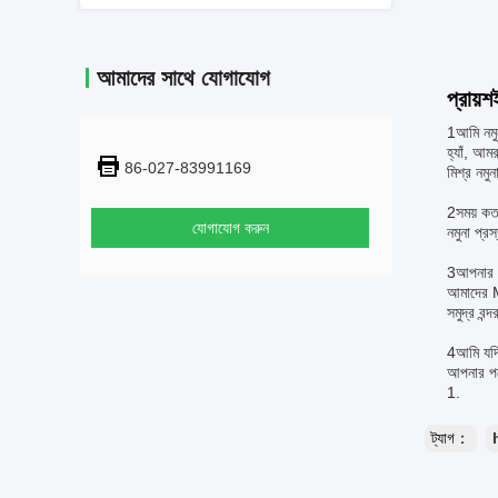
আমাদের সাথে যোগাযোগ
প্রায়শ
1আমি নমু
হ্যাঁ, আম
86-027-83991169
মিশ্র নমু
2সময় ক
যোগাযোগ করুন
নমুনা প্র
3আপনার
আমাদের
সমুদ্র বন
4আমি যদি
আপনার পণ
ট্যাগ：