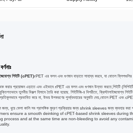
না
বর্ণনাঃ
লাইজযোগ্য পিইটি (cPET)
rPET এর ফলন এবং গুণমান বাড়াতে সাহায্য করবে, যা বোতল ফ্লিপগুলির সা
ৃথক করার প্রয়োজন এড়াতে এবং এইভাবে rPET এর ফলন এবং গুণমান উন্নত করতে,পিইটি (সিপিইটি) স
্রযুক্তিগতভাবে তুলনীয় বিকল্প হিসাবে তৈরি করা হয়েছে. পিইটিজি-র বিপরীতে, ক্রিস্টালাইজযোগ্য পিইট
 প্রতিকূলভাবে প্রভাবিত করে না, উভয় উপকরণের পুনর্ব্যবহারের অনুমতি দেয়,বোতল PET এবং cP
ালি জন্য, ধুয়ে ফেলা কালি সব প্রাসঙ্গিক মুদ্রণ প্রক্রিয়ার জন্য shrink sleeves জন্য ব্
mers ensure a smooth deinking of cPET-based shrink sleeves during th
ng process and at the same time are non-bleeding to avoid any contami
ality.