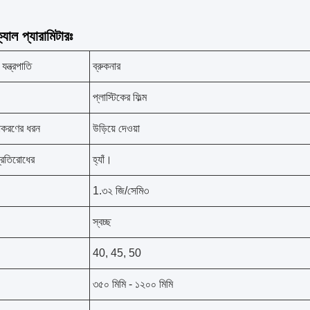
যাল প্যারামিটারঃ
ন্ত্রপাতি
ব্রুকনার
প্লাস্টিকের ফিল্ম
য়াকরণের ধরন
উড়িয়ে দেওয়া
্রতিরোধের
হ্যাঁ।
1.৩২ জি/সেমি৩
স্বচ্ছ
40, 45, 50
৩৫০ মিমি - ১২০০ মিমি