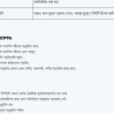
কাস্টমাইজ করা যায়
ালি
আরও ভাল মুদ্রণ প্রভাব পেতে, আমরা মুদ্রণে পিইটি বিশেষ কাল
লিকেশনঃ
্ণ বা আংশিক শরীরের সঙ্কুচিত হাতা;
্ণ বা আংশিক শরীরের রোল আঙ্গুল;
াতি প্রতিরোধী ব্যান্ড;
শনাল কম্বিনেশন প্যাকিং;
আকৃতির বোতল যেমন পানীয়, প্রসাধনী, পানীয় ইত্যাদির জন্য হাতা;
ত সিপিইটি লেবেল ফ্লেক 100% পুনর্ব্যবহারযোগ্য হতে পারে
্যবহারকারীদের জন্য কোন অতিরিক্ত সরঞ্জামের প্রয়োজন নেই
ঙ্কুচিত হার
্যপূর্ণ সঙ্কুচিত শক্তি