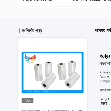
পণ্যের বর্ণ
সংশ্লিষ্ট পণ্য
পণ্যের 
ক্রিস্টা
উপাদান প
ফিল্মের প
গুণমানকে
মুদ্রণ ক
and pri
recycli
ভিডিও
rPET qu