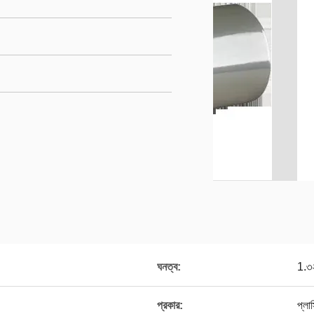
ঘনত্ব:
1.৩
প্রকার:
প্লাস