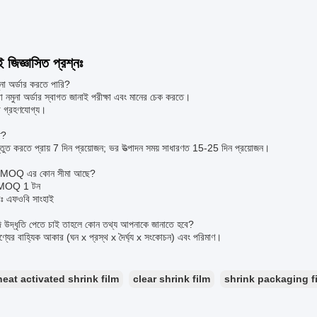
ই জিজ্ঞাসিত প্রশ্নঃ
না অর্ডার করতে পারি?
রা নমুনা অর্ডার স্বাগত জানাই পরীক্ষা এবং মানের চেক করতে।
না গ্রহণযোগ্য।
ত?
স্তুত করতে প্রায় 7 দিন প্রয়োজন; ভর উত্পাদন সময় সাধারণত 15-25 দিন প্রয়োজন।
 MOQ এর কোন সীমা আছে?
 MOQ 1 টন
্দরঃ এফওবি সাংহাই
 উদ্ধৃতি পেতে চাই তাহলে কোন তথ্য আপনাকে জানাতে হবে?
্যের বাহ্যিক আকার (ঘন x প্রস্থ x দৈর্ঘ্য x সংকোচন) এবং পরিমাণ।
heat activated shrink film
clear shrink film
shrink packaging f