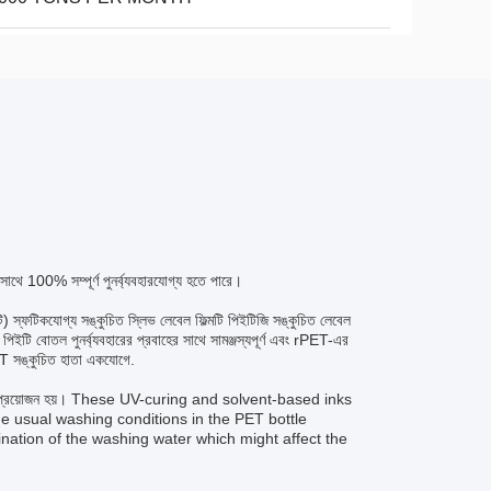
থে 100% সম্পূর্ণ পুনর্ব্যবহারযোগ্য হতে পারে।
্ফটিকযোগ্য সঙ্কুচিত স্লিভ লেবেল ফিল্মটি পিইটিজি সঙ্কুচিত লেবেল
ি পিইটি বোতল পুনর্ব্যবহারের প্রবাহের সাথে সামঞ্জস্যপূর্ণ এবং rPET-এর
ET সঙ্কুচিত হাতা একযোগে.
যবহার করা প্রয়োজন হয়। These UV-curing and solvent-based inks
e usual washing conditions in the PET bottle
nation of the washing water which might affect the