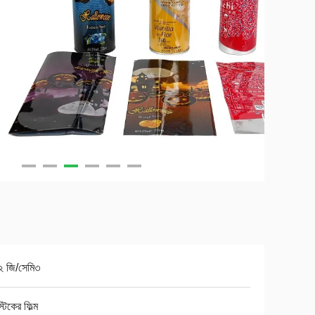
২ জি/সেমি৩
্টিকের ফিল্ম