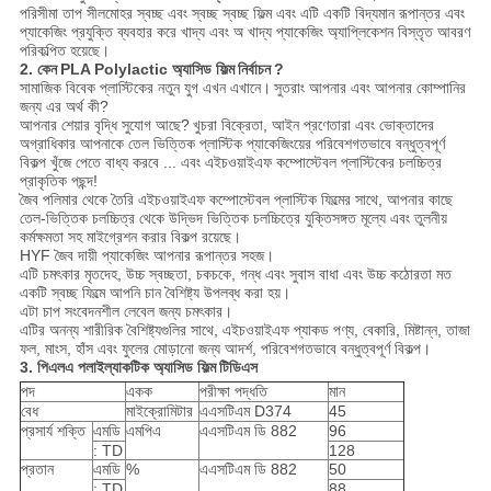
পরিসীমা তাপ সীলমোহর স্বচ্ছ এবং স্বচ্ছ স্বচ্ছ ফিল্ম এবং এটি একটি বিদ্যমান রূপান্তর এবং
প্যাকেজিং প্রযুক্তি ব্যবহার করে খাদ্য এবং অ খাদ্য প্যাকেজিং অ্যাপ্লিকেশন বিস্তৃত আবরণ
পরিকল্পিত হয়েছে।
2. কেন
PLA Polylactic অ্যাসিড ফিল্ম
নির্বাচন
?
সামাজিক বিবেক প্লাস্টিকের নতুন যুগ এখন এখানে।
সুতরাং আপনার এবং আপনার কোম্পানির
জন্য এর অর্থ কী?
আপনার শেয়ার বৃদ্ধি সুযোগ আছে?
খুচরা বিক্রেতা, আইন প্রণেতারা এবং ভোক্তাদের
অগ্রাধিকার আপনাকে তেল ভিত্তিক প্লাস্টিক প্যাকেজিংয়ের পরিবেশগতভাবে বন্ধুত্বপূর্ণ
বিকল্প খুঁজে পেতে বাধ্য করবে ... এবং এইচওয়াইএফ কম্পোস্টেবল প্লাস্টিকের চলচ্চিত্র
প্রাকৃতিক পছন্দ!
জৈব পলিমার থেকে তৈরি এইচওয়াইএফ কম্পোস্টেবল প্লাস্টিক ফিল্মের সাথে, আপনার কাছে
তেল-ভিত্তিক চলচ্চিত্র থেকে উদ্ভিদ ভিত্তিক চলচ্চিত্রে যুক্তিসঙ্গত মূল্যে এবং তুলনীয়
কর্মক্ষমতা সহ মাইগ্রেশন করার বিকল্প রয়েছে।
HYF জৈব দায়ী প্যাকেজিং আপনার রূপান্তর সহজ।
এটি চমৎকার মৃতদেহ, উচ্চ স্বচ্ছতা, চকচকে, গন্ধ এবং সুবাস বাধা এবং উচ্চ কঠোরতা মত
একটি স্বচ্ছ ফিল্মে আপনি চান বৈশিষ্ট্য উপলব্ধ করা হয়।
এটা চাপ সংবেদনশীল লেবেল জন্য চমৎকার।
এটির অনন্য শারীরিক বৈশিষ্ট্যগুলির সাথে, এইচওয়াইএফ প্যাকড পণ্য, বেকারি, মিষ্টান্ন, তাজা
ফল, মাংস, হাঁস এবং ফুলের মোড়ানো জন্য আদর্শ, পরিবেশগতভাবে বন্ধুত্বপূর্ণ বিকল্প।
3. পিএলএ পলাইল্যাকটিক অ্যাসিড ফিল্ম
টিডিএস
পদ
একক
পরীক্ষা পদ্ধতি
মান
বেধ
মাইক্রোমিটার
এএসটিএম D374
45
প্রসার্য শক্তি
এমডি
এমপিএ
এএসটিএম ডি 882
96
: TD
128
প্রতান
এমডি
%
এএসটিএম ডি 882
50
: TD
88