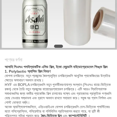
সাইট
ম্যাপ
গোপনীয়তা
নীতি
পণ্যের বর্ণনা
আসাহি পিএলএ পলাইল্যাকটিক এসিড ফিল্ম, ইকো ফ্রেন্ডলি বাইডোগ্রেডেবেল শিংঙ্ক ফিল্ম
1. Polylactic অ্যাসিড ফিল্ম বিবরণ
বোপলা চলচ্চিত্র: নতুন প্রজন্মের জৈবপ্রযুক্তি চলচ্চিত্রগুলি আধুনিক প্যাকেজিংয়ের উন্নতির
ক্ষেত্রে অসাধারণ অবদান রাখছে।
HYF এর BOPLA চলচ্চিত্রগুলি নতুন পুনর্নবীকরণযোগ্য সংস্থান (পিএলএ বায়ো-ভিত্তিক
রজন) থেকে তৈরি নতুন প্রজন্মের বায়োড্রেগ্যায়েবল চলচ্চিত্র। এটি আরও স্থিতিস্থাপক
সমাধানগুলির জন্য নমনীয় প্যাকেজিং শিল্প চালানোর লক্ষ্যে এবং গ্রাহকদের প্রাকৃতিক পণ্যগুলি
বেছে নেওয়ার সম্ভাবনা এবং হ্রাসে অবদান রাখতে সহায়তা করে। সবুজ ঘর গ্যাস নির্গমন এবং
পোস্ট ভোক্তা বর্জ্য।
অনেক অ্যাপ্লিকেশনগুলিতে, এইচওয়াইএফ বোপলা চলচ্চিত্রগুলি তেল-ভিত্তিক প্লাস্টিকের
মতো পলিপ্রোপ্লিন, পলিয়েস্টার বা পলিথিলিন প্রতিস্থাপন করতে পারে, যা দুটি কী
পরিবেশগত সুবিধা প্রদান করে:
জৈব-ভিত্তিক উত্স
এবং
কম্পোস্টেবিলিটি
।