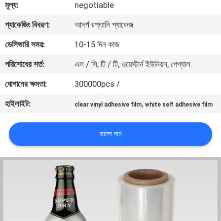
মূল্য:
negotiable
মান
প্যাকেজিং বিবরণ:
আদর্শ রপ্তানি প্যাকেজ
নিয়ন্ত্রণ
ডেলিভারি সময়:
10-15 দিন কাজ
পরিশোধের শর্ত:
এল / সি, টি / টি, ওয়েস্টার্ন ইউনিয়ন, পেপ্যাল
যোগাযোগ
যোগানের ক্ষমতা:
300000pcs /
করুন
হাইলাইট:
,
clear vinyl adhesive film
white self adhesive film
খবর
ভালো দাম
উদ্ধৃতির
জন্য
আবেদন