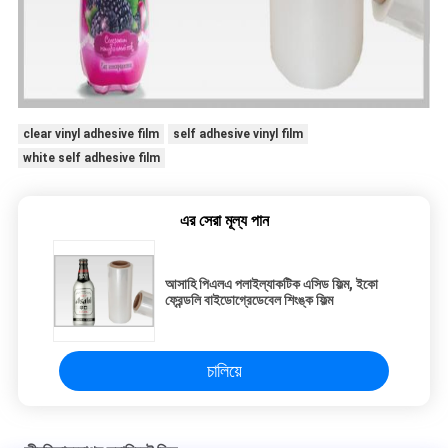
clear vinyl adhesive film
self adhesive vinyl film
white self adhesive film
এর সেরা মূল্য পান
আসাহি পিএলএ পলাইল্যাকটিক এসিড ফিল্ম, ইকো
ফ্রেন্ডলি বাইডোগ্রেডেবেল শিংঙ্ক ফিল্ম
চালিয়ে