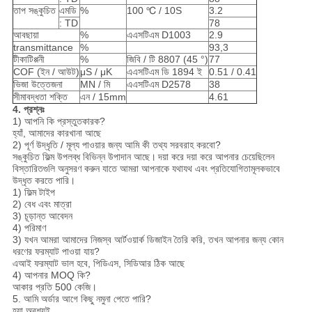
তাপ সঙ্কুচিত
এমডি
%
100 ℃ / 10S
3.2
: TD
78
আবছায়া
%
এএসটিএম D1003
2.9
transmittance
%
93,3
টীকাটিপ্পনী
%
জিবি / টি 8807 (45 °)
77
COF (ইন / আউট)
μS / μK
এএসটিএম ডি 1894 ই
0.51 / 0.41
ভিজা উত্তেজনা
MN / মি
এএসটিএম D2578
38
সীমাবদ্ধতা শক্তি
এন / 15mm
4.61
4. প্রশ্নঃ
1) আপনি কি প্রস্তুতকারক?
হ্যাঁ, আমাদের কারখানা আছে
2) পূর্ণ উদ্ধৃতি / মূল্য পাওয়ার জন্য আমি কী তথ্য সরবরাহ করবো?
সঙ্কুচিত ফিল্ম উপলব্ধ বিভিন্ন উপাদান আছে।
দয়া করে দয়া করে আপনার চেয়েছিলেন
বিস্তারিতগুলি অনুসরণ করুন যাতে আমরা আপনাকে যথাযথ এবং প্রতিযোগিতামূলকভাবে
উদ্ধৃত করতে পারি।
1) ফিল্ম টাইপ
2) বেধ এবং মাত্রা
3) চূড়ান্ত আবেদন
4) পরিমাণ
3) যখন আমরা আমাদের নিজস্ব আর্টওয়ার্ক ডিজাইন তৈরি করি, তখন আপনার জন্য কোন
ধরণের ফরম্যাট পাওয়া যায়?
এআই ফরম্যাট ভাল হবে, পিডিএস, সিডিআর ঠিক আছে
4) আপনার MOQ কি?
আকার প্রতি 500 কেজি।
5. আমি অর্ডার আগে কিছু নমুনা পেতে পারি?
হ্যা অবশ্যই.