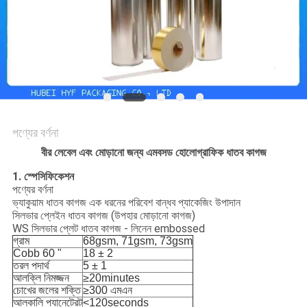
সাইট
ম্যাপ
গোপনীয়তা
নীতি
পণ্যের বর্ণনা
বীর লেবেল এবং মোড়ানো জন্য এমবসড হোলোগ্রাফিক ধাতব কাগজ
1.
স্পেসিফিকেশন
পণ্যের বর্ণনা
ভ্যাকুয়াম ধাতব কাগজ এক ধরনের পরিবেশ বান্ধব প্যাকেজিং উপাদান
সিলভার প্লেইন ধাতব কাগজ (উপহার মোড়ানো কাগজ)
WS সিলভার প্লেট ধাতব কাগজ - লিনেন embossed
গ্রাম
68gsm, 71gsm, 73gsm
Cobb 60 "
18 ± 2
তরল পদার্থ
5 ± 1
আলক্লি নিমজ্জন
≥20minutes
চোখের জলের শক্তি
≥300 এমএন
আলকালি প্যানেট্রেট
<120seconds