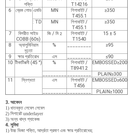
শক্তি
T14216
6
ব্রেক লোড
এমডি
MN
গিগাবাইট /
≥350
T455.1
: TD
MN
গিগাবাইট /
≥350
T455.1
7
বিপরীত সাইড
জি / মি
গিগাবাইট /
15 ± 5
2
COBB (60s)
T1540
8
অ্যালুমিনিয়াম
%
_________
≥95
দৃঢ়তা
9
ক্ষার প্রতিরোধ
এস
_________
≤90
10
টীকাটিপ্পনী (45 °)
%
গিগাবাইট /
EMBOSSED≥200
T8941.2
_________
_________
PLAIN≥300
11
স্নিগ্ধতা
এস
গিগাবাইট /
EMBOSSED≥600
T456
_________
_________
PLAIN≥1000
3. আবেদন
1) ধাতবকৃত লেবেল লেবেল
2) সিগারেট underlayer
3) অন্য খাদ্য প্যাকেজ
4. সুবিধা
1) উচ্চ ভিজা শক্তি, আর্দ্রতা প্রমাণ এবং ক্ষার প্রতিরোধের;