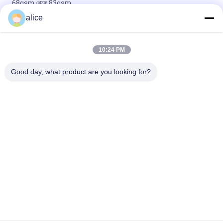
68gsm থেকে 83gsm
alice
চীনের এমবসড ভ্যাকুয়াম মেটালাইজড পেপার বেয়ার লেবেল ফর বেক্সেস ইন 68 এমিক,
ওয়াটারপ্রুফ হোলোগ্রাফিক পেপার শীটস
10:24 PM
বিয়ার বিয়ার ওয়াইন গ্লাস বোতল লেবেল মুদ্রণযোগ্য ভ্যাকুয়াম মেটালাইজিং প্লাস্টিক শীট
রোল ভার্জিন পলপ স্টাইল, উচ্চ জল শোষণ
Good day, what product are you looking for?
সব
ফিল্ম রোলস সঙ্কুচিত
PETG সঙ্কুচিত চলচ্চিত্র
পিভিসি সঙ্কুচিত ফিল্ম
ওপস সঙ্কুচিত চলচ্চিত্র
POF ছিনতাই ফিল্ম
ভ্যাকুয়াম মেটালেড কাগজ
মুদ্রিত প্লাস্টিক রোলস
পানীয় বোতল লেবেল