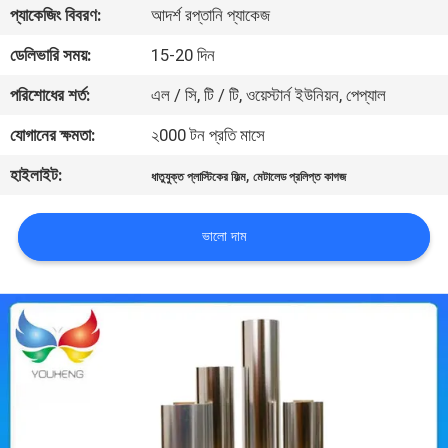
প্যাকেজিং বিবরণ:
আদর্শ রপ্তানি প্যাকেজ
মান
ডেলিভারি সময়:
15-20 দিন
নিয়ন্ত্রণ
পরিশোধের শর্ত:
এল / সি, টি / টি, ওয়েস্টার্ন ইউনিয়ন, পেপ্যাল
যোগানের ক্ষমতা:
২000 টন প্রতি মাসে
যোগাযোগ
হাইলাইট:
,
ধাতুযুক্ত প্লাস্টিকের ফিল্ম
মেটালেড প্রলিপ্ত কাগজ
করুন
ভালো দাম
খবর
উদ্ধৃতির
জন্য
আবেদন