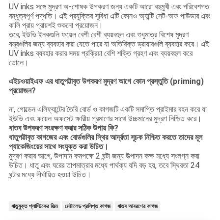
UV inks সঙ্গে মুদ্রণ অ-শোষক উপকরণ জন্য একটি আরো বহুমুখী এবং পরিবেশগত
বন্ধুত্বপূর্ণ পদ্ধতি।
এই প্রযুক্তির সুবিধা এটি কোনও অ্যান্টি সেট-অফ পাউডার এবং
কালি প্রায় প্রায়শই শুকনো প্রয়োজন।
তবে, ইউভি ইনকগুলি ফয়েল বেশী বেশী ব্যয়বহুল এবং শুধুমাত্র বিশেষ মুদ্রণ
যন্ত্রগুলির জন্য ব্যবহার করা যেতে পারে যা অতিরিক্ত ড্রায়ারগুলি ব্যবহার করে।
এই
UV inks ব্যবহার করার সময় প্রক্রিয়া বেশি শক্তি গ্রহণ এবং ব্যয়বহুল করে
তোলে।
এইচওয়াইএফ এর ধাতুপট্টাবৃত উপকরণ মুদ্রণ আগে কোন প্রস্তুতি (priming)
প্রয়োজন?
না, গোল্ডেন এলিফ্যান্টের তৈরি বোর্ড ও কাগজটি একটি সমাপ্তি প্রাইমার বহন করে যা
ইউভি এবং ফয়েল অফসেট ক্ষারীয় প্রমাণের সাথে উচ্চমানের মুদ্রণ নিশ্চিত করে।
ধাতব উপকরণ সংরক্ষণ করার সঠিক উপায় কি?
ধাতুপট্টাবৃত কাগজের এবং বোর্ডগুলির স্থির আর্দ্রতা সূচক নিশ্চিত করতে তাদের মূল
প্যাকেজিংয়ের সাথে সংযুক্ত করা উচিত।
মুদ্রণ করার আগে, উপাদান কমপক্ষে 2 ঘন্টা জন্য উত্পাদন কক্ষ মধ্যে সংলগ্ন করা
উচিত।
ধাতু এবং ঘরের তাপমাত্রার মধ্যে পার্থক্য যদি বড় হয়, তবে স্থিরতা 24
ঘন্টার মধ্যে দীর্ঘায়িত হওয়া উচিত।
ধাতুযুক্ত প্লাস্টিকের ফিল্ম
মেটালেড প্রলিপ্ত কাগজ
ধাতব আবরণের কাগজ