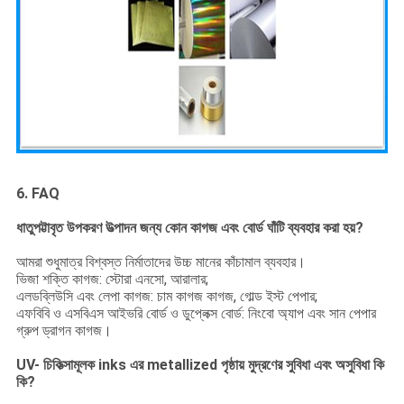
6. FAQ
ধাতুপট্টাবৃত উপকরণ উত্পাদন জন্য কোন কাগজ এবং বোর্ড ঘাঁটি ব্যবহার করা হয়?
আমরা শুধুমাত্র বিশ্বস্ত নির্মাতাদের উচ্চ মানের কাঁচামাল ব্যবহার।
ভিজা শক্তি কাগজ: স্টোরা এনসো, আরালার;
এলডব্লিউসি এবং লেপা কাগজ: চাম কাগজ কাগজ, গোল্ড ইস্ট পেপার;
এফবিবি ও এসবিএস আইভরি বোর্ড ও ডুপ্লেক্স বোর্ড: নিংবো অ্যাপ এবং সান পেপার
গ্রুপ ড্রাগন কাগজ।
UV- চিকিত্সামূলক inks এর metallized পৃষ্ঠায় মুদ্রণের সুবিধা এবং অসুবিধা কি
কি?