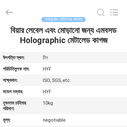
Hubei
HYF
Packaging
Co.,
Ltd..
ভ্যাকুয়াম মেটালেড কাগজ
All
Rights
Reserved.
বিয়ার লেবেল এবং মোড়ানো জন্য এমবসড
বাড়ি
Holographic মেটালেড কাগজ
পণ্য
উৎপত্তি স্থল:
চীন
ভিডিও
পরিচিতিমুলক নাম:
HYF
সাক্ষ্যদান:
ISO, SGS, etc.
আমাদের
মডেল নম্বার:
HYF
সম্পর্কে
ন্যূনতম চাহিদার
10kg
পরিমাণ:
কারখানা
মূল্য:
negotiable
ভ্রমণ