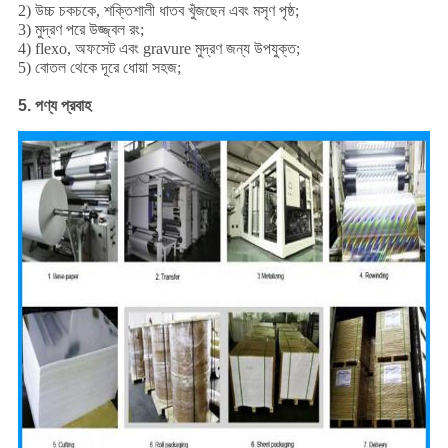
2) উচ্চ চকচকে, শক্তিশালী ধাতব খুঁজছেন এবং মসৃণ পৃষ্ঠ;
3) মুদ্রণ পরে উজ্জ্বল রং;
4) flexo, অফসেট এবং gravure মুদ্রণ জন্য উপযুক্ত;
5) বোতল থেকে দূরে ধোয়া সহজ;
5. পণ্য প্রবাহ