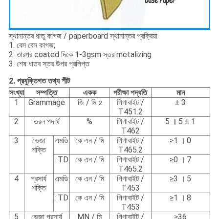
স্থানান্তর ধাতু কাগজ / paperboard স্থানান্তর প্রক্রিয়া
1. বেস বেস কাগজ;
2. তারপর coated দিকে 1-3gsm স্তর metalizing
3. শেষ ধাতব স্তর উপর প্রলিপ্ত
2. প্রযুক্তিগত তথ্য শীট
সংখ্যা
সম্পত্তি
একক
পরীক্ষা পদ্ধতি
মান
1
Grammage
জি / মি
গিগাবাইট /
± 3
2
T451.2
2
তরল পদার্থ
%
গিগাবাইট /
5
।
5 ± 1
T462
3
ভেজা
এমডি
কে এন / মি
গিগাবাইট /
≥1
।
0
শক্তি
T465.2
: TD
কে এন / মি
গিগাবাইট /
≥0
।
7
T465.2
4
প্রসার্য
এমডি
কে এন / মি
গিগাবাইট /
≥3
।
5
শক্তি
T453
: TD
কে এন / মি
গিগাবাইট /
≥1
।
8
T453
5
ভেজা প্রসার্য
MN / মি
গিগাবাইট /
≥36