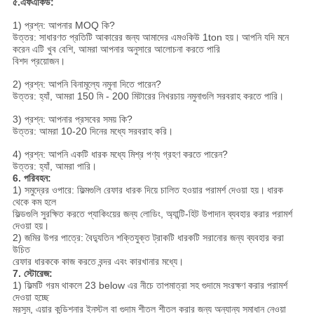
৫.এফএকিউ:
1) প্রশ্ন: আপনার MOQ কি?
উত্তর: সাধারণত প্রতিটি আকারের জন্য আমাদের এমওকিউ 1ton হয়।
আপনি যদি মনে
করেন এটি খুব বেশি, আমরা আপনার অনুসারে আলোচনা করতে পারি
বিশদ প্রয়োজন।
2) প্রশ্ন: আপনি বিনামূল্যে নমুনা দিতে পারেন?
উত্তর: হ্যাঁ, আমরা 150 মি - 200 মিটারের নিখরচায় নমুনাগুলি সরবরাহ করতে পারি।
3) প্রশ্ন: আপনার প্রসবের সময় কি?
উত্তর: আমরা 10-20 দিনের মধ্যে সরবরাহ করি।
4) প্রশ্ন: আপনি একটি ধারক মধ্যে মিশ্র পণ্য গ্রহণ করতে পারেন?
উত্তর: হ্যাঁ, আমরা পারি।
6. পরিবহন:
1) সমুদ্রের ওপারে: ফিল্মগুলি রেফার ধারক দিয়ে চালিত হওয়ার পরামর্শ দেওয়া হয়।
ধারক
থেকে কম হলে
ফিল্ডগুলি সুরক্ষিত করতে প্যাকিংয়ের জন্য লোডিং, অ্যান্টি-হিট উপাদান ব্যবহার করার পরামর্শ
দেওয়া হয়।
2) জমির উপর পাত্রে: বৈদ্যুতিন শক্তিযুক্ত ট্রাকটি ধারকটি সরানোর জন্য ব্যবহার করা
উচিত
রেফার ধারককে কাজ করতে বন্দর এবং কারখানার মধ্যে।
7. স্টোরেজ:
1) ফিল্মটি গরম থাকলে 23 below এর নীচে তাপমাত্রা সহ গুদামে সংরক্ষণ করার পরামর্শ
দেওয়া হচ্ছে
মরসুম, এয়ার কন্ডিশনার ইনস্টল বা গুদাম শীতল শীতল করার জন্য অন্যান্য সমাধান নেওয়া