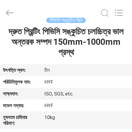
Hubei
HYF
Packaging
Co.,
Ltd..
পিভিসি সঙ্কুচিত ফিল্ম
All
Rights
Reserved.
দ্রুত প্রিন্টিং পিভিসি সঙ্কুচিত চলচ্চিত্র ভাল
বাড়ি
অন্তরক সম্পদ 150mm-1000mm
পণ্য
প্রস্থ
ভিডিও
উৎপত্তি স্থল:
চীন
পরিচিতিমুলক নাম:
HYF
আমাদের
সাক্ষ্যদান:
ISO, SGS, etc.
সম্পর্কে
মডেল নম্বার:
HYF
কারখানা
ন্যূনতম চাহিদার
10kg
পরিমাণ:
ভ্রমণ