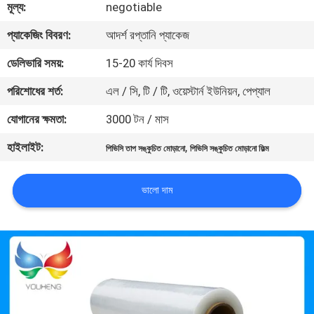
মূল্য:
negotiable
মান
প্যাকেজিং বিবরণ:
আদর্শ রপ্তানি প্যাকেজ
নিয়ন্ত্রণ
ডেলিভারি সময়:
15-20 কার্য দিবস
পরিশোধের শর্ত:
এল / সি, টি / টি, ওয়েস্টার্ন ইউনিয়ন, পেপ্যাল
যোগাযোগ
যোগানের ক্ষমতা:
3000 টন / মাস
করুন
হাইলাইট:
,
পিভিসি তাপ সঙ্কুচিত মোড়ানো
পিভিসি সঙ্কুচিত মোড়ানো ফিল্ম
খবর
ভালো দাম
উদ্ধৃতির
জন্য
আবেদন