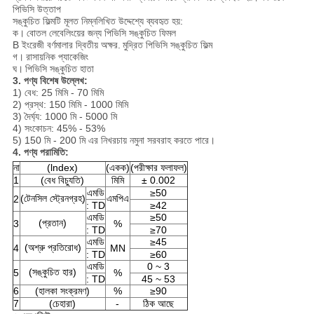
পিভিসি উত্তাপ
সঙ্কুচিত ফিল্মটি মূলত নিম্নলিখিত উদ্দেশ্যে ব্যবহৃত হয়:
ক।
বোতল লেবেলিংয়ের জন্য পিভিসি সঙ্কুচিত ফিমল
B ইংরেজী বর্ণমালার দ্বিতীয় অক্ষর.
মুদ্রিত পিভিসি সঙ্কুচিত ফিল্ম
গ।
রাসায়নিক প্যাকেজিং
ঘ।
পিভিসি সঙ্কুচিত হাতা
3. পণ্য বিশেষ উল্লেখ:
1) বেধ: 25 মিমি - 70 মিমি
2) প্রস্থ: 150 মিমি - 1000 মিমি
3) দৈর্ঘ্য: 1000 মি - 5000 মি
4) সংকোচন: 45% - 53%
5) 150 মি - 200 মি এর নিখরচায় নমুনা সরবরাহ করতে পারে।
4. পণ্য পরামিতি:
না
(lndex)
(একক)
(পরীক্ষার ফলাফল)
1
(বেধ বিচ্যুতি)
মিমি
± 0.002
এমডি
≥50
(টেনসিল স্ট্রেনগ্রহ)
এমপিএ
2
: TD
≥42
এমডি
≥50
(প্রতান)
3
%
: TD
≥70
এমডি
≥45
(অশ্রু প্রতিরোধ)
4
MN
: TD
≥60
এমডি
0 ~ 3
(সঙ্কুচিত হার)
5
%
: TD
45 ~ 53
6
(হালকা সংক্রমণ)
%
≥90
7
(চেহারা)
-
ঠিক আছে