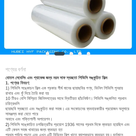
সাইট
ম্যাপ
গোপনীয়তা
নীতি
পণ্যের বর্ণনা
বোতল লেবেলিং এবং প্যাকেজ জন্য নরম সাফ স্বচ্ছতা পিভিসি সঙ্কুচিত ফিল্ম
1. পণ্যের বিবরণ:
1) পিভিসি সঙ্কোচন ফিল্ম এক প্রকার শীর্ষ মানের ছায়াছবির পণ্য, ভিনিল পিভিসি পুনরায়
রাখার এবং ফুঁ দিয়ে তৈরি করা হয়
10 টিরও বেশি মিশ্রিত জিনিসপত্রের সাথে দ্বিতীয়ত ছাঁচনির্মাণ।
পিভিসি সঙ্কলিত প্রধান
চরিত্রগুলি
ছায়াছবি স্বচ্ছতা এবং সঙ্কুচিত করা সহজ।
এর সংকোচনের ব্যবহারকারীর প্রয়োজন অনুসারে
সামঞ্জস্য করা যেতে পারে
অবাধে এবং শক্তিশালী অপারেশন।
2)
পিভিসি সঙ্কোচিত চলচ্চিত্রটির প্রয়োগ 1936 সালের প্রথম দিকে ব্যবহৃত হয়েছিল এবং
এটি কেবল সহজ খাবারের জন্য ব্যবহৃত হত
প্রথম পর্যায়ে পচতে এবং এখন এটি বিভিন্ন শিল্প খাতে ব্যাপকভাবে ব্যবহৃত হয়।
বর্তমানে