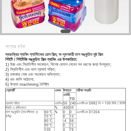
সাইট
ম্যাপ
গোপনীয়তা
নীতি
পণ্যের বর্ণনা
স্বয়ংক্রিয় প্যাকিং প্লাস্টিকের রোল ফিল্ম, অ-দূষণকারী তাপ সঙ্কুচিত মুষ্ঠ ফিল্ম
পিইটি / পিইটিজি সঙ্কুচিত ফিল্ম প্যাকিং এর উপকারিতা:
1) উচ্চ এবং স্থিতিশীল সংকোচন, বিশেষ বোতল লেবেল সব ধরণের জন্য উপযুক্ত;
2) স্থিতিশীল এবং ভাল প্রসার্য শক্তি;
3) চমৎকার গেজ এবং সংকোচন অভিন্নতা;
4) গুড কালি আঠালো;
5) উন্নত machining বৈশিষ্ট্য
প্রোপার্টি
একক
উপাত্ত
পরীক্ষা পদ্ধতি
এমডি
:
TD
প্রসার্য শক্তি
এমপিএ
50
240
এএসটিএম D882 ভি = 100 মিমি / মিনিট
বিরতি এ বর্ধিতকরণ
%
430
39
তাপ সঙ্কুচিত (সহনশীলতা: ±
60 ℃
%
0
0
এএসটিএম D1204
3%)
70 ℃
0
10
80 ℃
-4
58
90 ℃
0
72
100
2
78