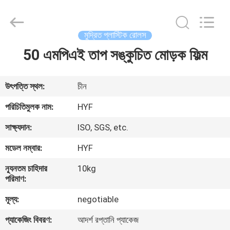
Hubei
HYF
Packaging
Co.,
Ltd..
মুদ্রিত প্লাস্টিক রোলস
All
Rights
Reserved.
50 এমপিএই তাপ সঙ্কুচিত মোড়ক ফিল্ম
বাড়ি
পণ্য
উৎপত্তি স্থল:
চীন
পরিচিতিমুলক নাম:
HYF
ভিডিও
সাক্ষ্যদান:
ISO, SGS, etc.
মডেল নম্বার:
HYF
আমাদের
ন্যূনতম চাহিদার
10kg
সম্পর্কে
পরিমাণ:
মূল্য:
negotiable
কারখানা
প্যাকেজিং বিবরণ:
আদর্শ রপ্তানি প্যাকেজ
ভ্রমণ