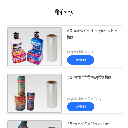
শীর্ষ পণ্য
50 এমপিএই তাপ সঙ্কুচিত মোড়ক
ফিল্ম
negotiable MOQ:10kg
যোগাযোগ
10 কেজি পিইটি সঙ্কুচিত ফিল্ম
negotiable MOQ:10kg
যোগাযোগ
35㎛ প্লাস্টিক স্লিভিং রোল