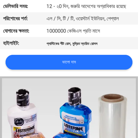
ডেলিভারি সময়:
12 - ২0 দিন, জরুরি আদেশের অগ্রাধিকার রয়েছে
মান
পরিশোধের শর্ত:
এল / সি, টি / টি, ওয়েস্টার্ন ইউনিয়ন, পেপ্যাল
নিয়ন্ত্রণ
যোগানের ক্ষমতা:
1000000 কেজিএস প্রতি মাসে
হাইলাইট:
,
প্লাস্টিকের শীট রোল
মুদ্রিত স্তরিত রোলস
যোগাযোগ
করুন
ভালো দাম
খবর
উদ্ধৃতির
জন্য
আবেদন