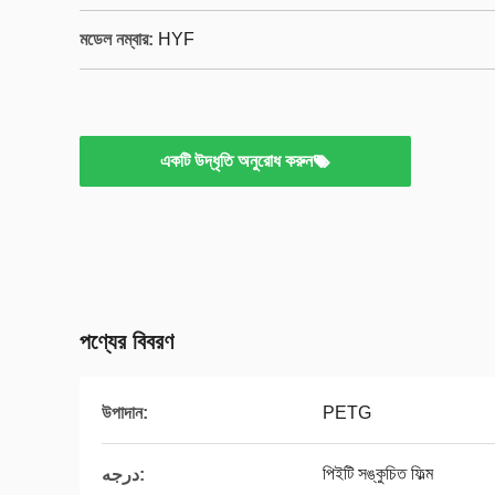
মডেল নম্বার:
HYF
একটি উদ্ধৃতি অনুরোধ করুন
পণ্যের বিবরণ
উপাদান:
PETG
পিইটি সঙ্কুচিত ফিল্ম
درجه: