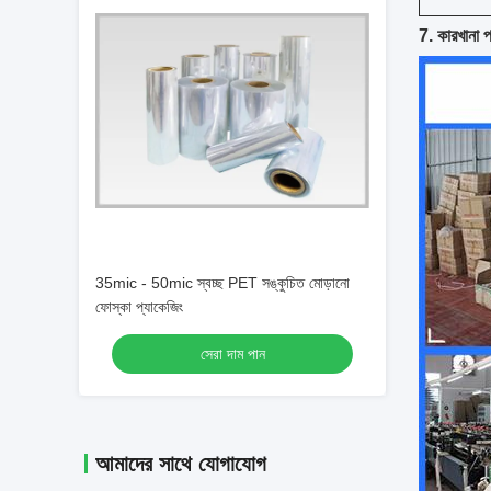
7. কারখানা প্
35mic - 50mic স্বচ্ছ PET সঙ্কুচিত মোড়ানো
ফোস্কা প্যাকেজিং
সেরা দাম পান
আমাদের সাথে যোগাযোগ