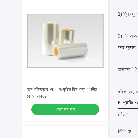
1) ফ্রি নমু
2) যদি আপনা
সময় প্রদান:
আমাদের 12-
নরম পলিয়েস্টার PET সঙ্কুচিত ফিল্ম খাদ্য / পানীয়
যদি না হয়, 
বোতল ব্যবহার
6. প্যাকিং ও
সেরা দাম পান
বোঁচকা
শিপিং শব্দ