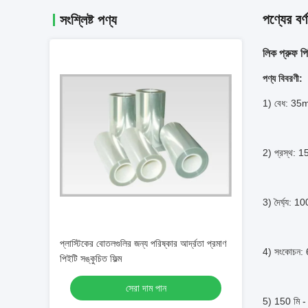
পণ্যের বর্ণ
সংশ্লিষ্ট পণ্য
লিক প্রুফ প
পণ্য বিবরণী:
1) বেধ: 35
2) প্রস্থ: 1
3) দৈর্ঘ্য: 
প্লাস্টিকের বোতলগুলির জন্য পরিষ্কার আর্দ্রতা প্রমাণ
4) সংকোচন:
পিইটি সঙ্কুচিত ফিল্ম
সেরা দাম পান
5) 150 মি - 