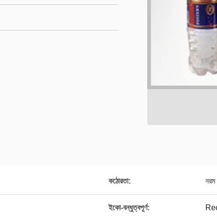
কঠোরতা:
নরম
ইকো-বন্ধুত্বপূর্ণ:
Rec