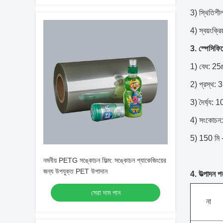
3) স্থিতিশ
4) স্বয়ংক্
3. স্পেসিফি
1) বেধ: 2
2) প্রস্থ: 
3) দৈর্ঘ্য:
4) সংকোচ
5) 150 মি -
নমনীয় PETG সঙ্কোচন ফিল্ম: সঙ্কোচন প্যাকেজিংয়ের
জন্য উপযুক্ত PET উপাদান
4. উত্পাদন প
সেরা দাম পান
না