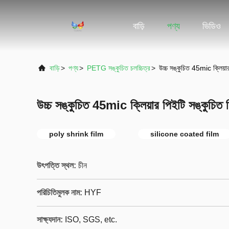
বাড়ি
পণ্য
ভিডিও
বাড়ি
>
পণ্য
>
PETG সঙ্কুচিত চলচ্চিত্র
>
উচ্চ সঙ্কুচিত 45mic ক্লিয়ার 
উচ্চ সঙ্কুচিত 45mic ক্লিয়ার পিইটি সঙ্কুচিত ফিল
poly shrink film
silicone coated film
উৎপত্তি স্থল:
চীন
পরিচিতিমুলক নাম:
HYF
সাক্ষ্যদান:
ISO, SGS, etc.