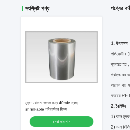
পণ্যের বর্ণ
সংশ্লিষ্ট পণ্য
1. উৎপাদন
পলিয়েস্টার (
ব্যবহৃত হয়
,
গ্রাহকদের আক
অনেক বড় স
বাজারে PETG
মুদ্রণ বোতল লেবেল জন্য 40mic স্বচ্ছ
2. বৈশিষ্ট্য
shrinkable পলিয়েস্টার ফিল্মস
1) ভাল মুদ্
সেরা দাম পান
2) ভাল সিল