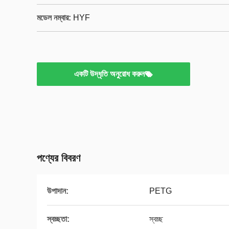
মডেল নম্বার:
HYF
একটি উদ্ধৃতি অনুরোধ করুন
পণ্যের বিবরণ
উপাদান:
PETG
স্বচ্ছতা:
স্বচ্ছ