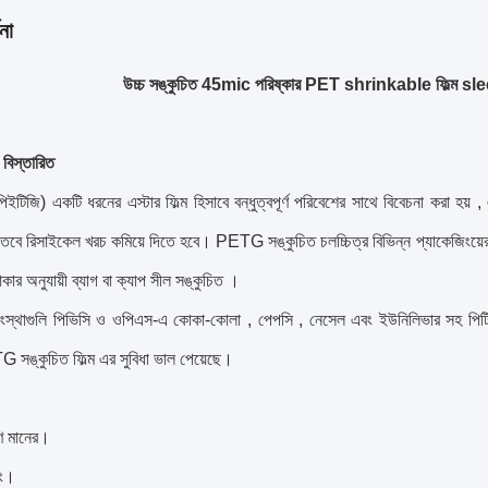
না
উচ্চ সঙ্কুচিত 45mic পরিষ্কার PET shrinkable ফিল্ম sleev
বিস্তারিত
পিইটিজি) একটি ধরনের এস্টার ফিল্ম হিসাবে বন্ধুত্বপূর্ণ
পরিবেশের
সাথে বিবেচনা করা হয়
,
 তবে
রিসাইকেল খরচ কমিয়ে দিতে হবে। PETG সঙ্কুচিত চলচ্চিত্র বিভিন্ন প্যাকেজিংয়ে
ার অনুযায়ী ব্যাগ বা ক্যাপ সীল
সঙ্কুচিত
।
ংস্থাগুলি পিভিসি ও ওপিএস-এ কোকা-কোলা
, পেপসি
, নেসেল
এবং
ইউনিলিভার
সহ পিটি
 সঙ্কুচিত ফিল্ম
এর
সুবিধা ভাল পেয়েছে।
রণ মানের।
িং।