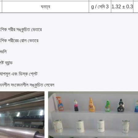
ঘনত্ব
g / সেমি 3
1.32 ± 0.3
আংশিক শরীর সঙ্কুচিত ভেতরে
 আংশিক শরীরের রোল ভেতরে
কগুলি
্ট ব্যান্ড
যাপসুল এবং ডিস্ক প্লেট
দনশীল সংবেদনশীল সঙ্কুচিত লেবেল