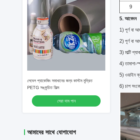
9
5. আবেদন
1) পূর্ণ বা 
2) পূর্ণ বা
3) মাল্টি প্যা
4) তামাশা-স্পষ
5) ওয়াইন ক্
লেবেল প্যাকেজিং সমাধানের জন্য কাস্টম মুদ্রিত
6) চাপ সংবে
PETG সঙ্কুচিত ফিল্ম
সেরা দাম পান
আমাদের সাথে যোগাযোগ