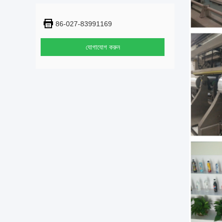
86-027-83991169
যোগাযোগ করুন