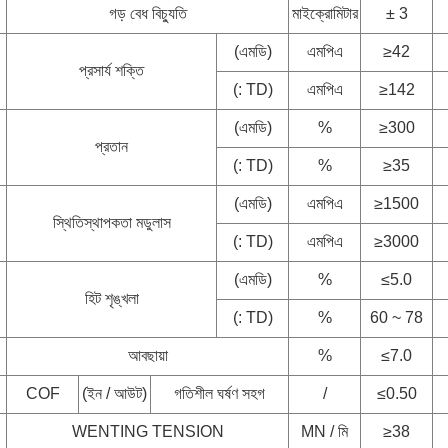
গড় বেধ বিচ্যুতি
মাইক্রোমিটার
± 3
(এমডি)
এমপিএ
≥42
প্রসার্য শক্তি
(: TD)
এমপিএ
≥142
(এমডি)
%
≥300
প্রতান
(: TD)
%
≥35
(এমডি)
এমপিএ
≥1500
স্থিতিস্থাপকতা মডুলাস
(: TD)
এমপিএ
≥3000
(এমডি)
%
≤5.0
হিট শৃঙ্খলা
(: TD)
%
60 ~ 78
আবছায়া
%
≤7.0
COF
(ইন / আউট)
গতিশীল ঘর্ষণ সহগ
/
≤0.50
WENTING TENSION
MN / মি
≥38