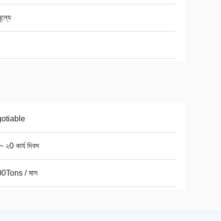
ূল্যে
otiable
 ২0 কার্য দিবস
0Tons / মাস