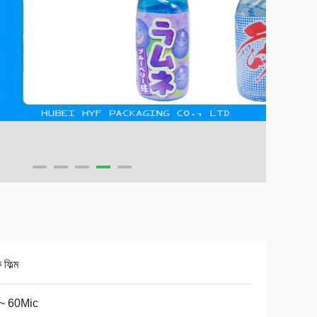
 ফিল্ম
~ 60Mic