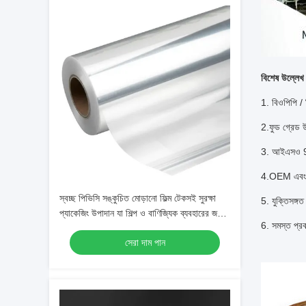
বিশেষ উল্লেখ
1. বিওপিপি / 
2.ফুড গ্রেড 
3. আইএসও 
4.OEM এবং
স্বচ্ছ পিভিসি সঙ্কুচিত মোড়ানো ফিল্ম টেকসই সুরক্ষা
5. যুক্তিসঙ্গত 
প্যাকেজিং উপাদান যা শিল্প ও বাণিজ্যিক ব্যবহারের জন্য
6. সমস্ত প্রক
আদর্শ
সেরা দাম পান