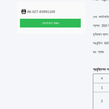
86-027-83991169
বেধ: কাস্টমা
যোগাযোগ করুন
প্রস্থ: 350 
ঘূর্ণায়মান ব্
সঙ্কুচিত: 
রঙ: স্বচ্ছ
প্রযুক্তিগত প
না
1
2