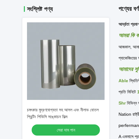
পণ্যের বর্ণ
সংশ্লিষ্ট পণ্য
আর্দ্রতা প্রমাণ
আমরা কি ক
আজকাল, আমাদের 
প্যাকেজিংয়ের
আমাদের সুব
Able
স্থিতিশ
প্রতি মিনিটে
Shr
বিভিন্ন 
চমৎকার মুদ্রণযোগ্যতা সহ আসল এবং নীলাভ বোতল
Nation রাষ্ট্
প্রিন্টিং পিভিসি সঙ্কোচন ফিল্ম
perferma
সেরা দাম পান
A একমাসে প্র