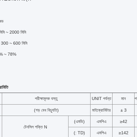
ইজড
মিমি ~ 2000 মিমি
যাস: 300 ~ 600 মিমি
60% ~ 78%
রামিতি
পরীক্ষামূলক বস্তু
UNIT পর্যন্ত
মান
প
(গড় বেধ বিচ্যুতি)
মাইক্রোমিটার
± 3
(এমডি)
এমপিএ
≥42
টেনসিল শক্তি N
(: TD)
এমপিএ
≥142