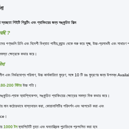
না
 স্বচ্ছতা পিইটি প্রিন্টিং এবং প্যাকিংয়ের জন্য সঙ্কুচিত ফিল্ম
রছি ?
পণ্যগুলি চিনি এবং বিদেশী বিখ্যাত পানীয় ব্র্যান্ড থেকে শুরু করে সূক্ষ্ম, উচ্চ-প্রসাধনী এবং সাধার
 সমস্ত ক্ষেত্রকে কভার করে।
িধা
ীল এবং নির্ভরযোগ্য পরিমাণ, উচ্চ কার্যকারিতা মুদ্রণ, সঙ্গে 10 টি রঙ মুদ্রণের জন্য উপলব্ধ Avail
180-200 মিটার
উচ্চ গতি।
সঙ্কুচিত-প্যাক অ্যাপ্লিকেশন, সঙ্কুচিত প্যাকিংয়ের ক্ষেত্রের সমস্ত দিক কভার করে।
রীয় মান কঠোরভাবে বাস্তবায়ন করা, কোয়ানালিটির পরিদর্শন এবং আপডেট করা এবং
nce।
ায়
1000 টন
ক্যাপিটেটি বৃহত এবং ঘনতান্ত্রিক পুচারিংকে প্রশংসিত করা হবে