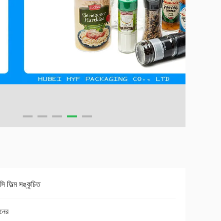
সি ফিল্ম সঙ্কুচিত
নের