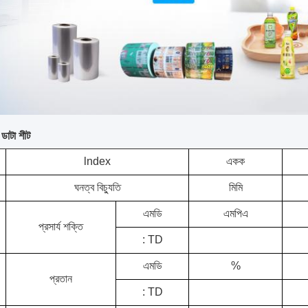
ডাটা শীট
lndex
একক
ঘনত্ব বিচ্যুতি
মিমি
এমডি
এমপিএ
প্রসার্য শক্তি
: TD
এমডি
%
প্রতান
: TD