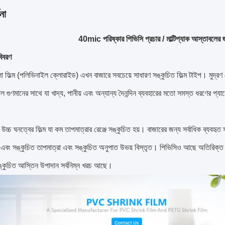
না
40mic পরিষ্কার পিভিসি প্রচার / মাল্টিপ্যাক আস্তাবলে
িবরণ
লা ফিল্ম (পলিভিনাইল ক্লোরাইড) এখন বাজারে সবচেয়ে সাধারণ সঙ্কুচিত ফিল্ম টাইপ।
মুদ্র
ল গুণমানের সাথে যা খাদ্য, পানীয় এবং অন্যান্য দৈনন্দিন ব্যবহারের মতো সমস্ত ধরণের প্যাক
উচ্চ ঘনত্বের ফিল্ম যা কম তাপমাত্রার রেঞ্জে সঙ্কুচিত হয়। বাজারের জন্য সর্বাধিক ব্যব
ান এবং সঙ্কুচিত তাপমাত্রা এবং সঙ্কুচিত অনুপাত উভয় বিস্তৃত। পিভিসিও আছে অতিরিক্
ঙ্কুচিত আস্তিন উপাদান সর্বনিম্ন খরচ আছে।