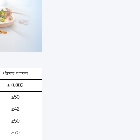
পরীক্ষার ফলাফল
± 0.002
≥50
≥42
≥50
≥70