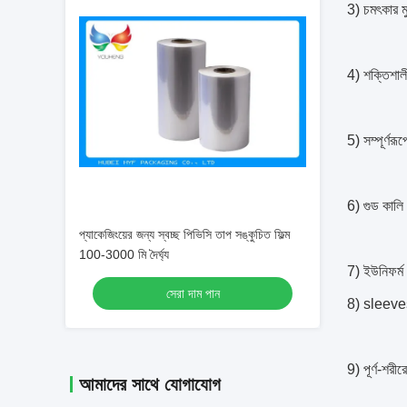
3) চমৎকার ম
4) শক্তিশালী
5) সম্পূর্ণরূপ
6) গুড কালি 
প্যাকেজিংয়ের জন্য স্বচ্ছ পিভিসি তাপ সঙ্কুচিত ফিল্ম
100-3000 মি দৈর্ঘ্য
7) ইউনিফর্ম 
সেরা দাম পান
8) sleeves
9) পূর্ণ-শরীর
আমাদের সাথে যোগাযোগ