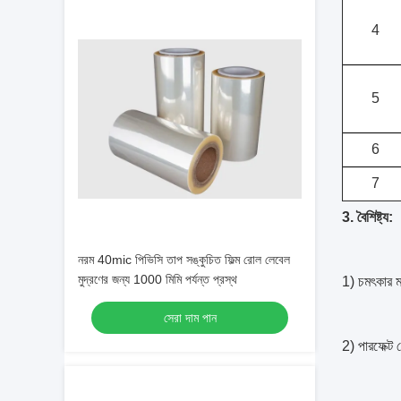
4
5
6
7
3. বৈশিষ্ট্য:
নরম 40mic পিভিসি তাপ সঙ্কুচিত ফিল্ম রোল লেবেল
মুদ্রণের জন্য 1000 মিমি পর্যন্ত প্রস্থ
1) চমৎকার মা
সেরা দাম পান
2) পারফেক্ট 