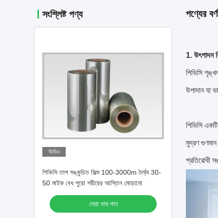
পণ্যের বর্ণ
সংশ্লিষ্ট পণ্য
1. উৎপাদন ব
পিভিসি শৃঙ্খ
উপাদান যা ভা
পিভিসি একটি 
মুদ্রণ গুণম
ভিডিও
প্রতিরোধী স
পিভিসি তাপ সঙ্কুচিত ফিল্ম 100-3000m দৈর্ঘ্য 30-
50 মাইক বেধ পুরো শরীরের আস্তিন মোড়ানো
সেরা দাম পান