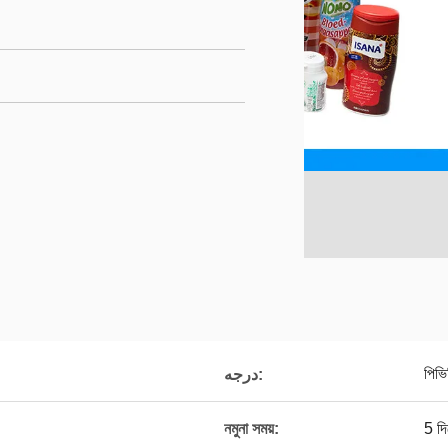
পিভি
درجه:
নমুনা সময়:
5 দি