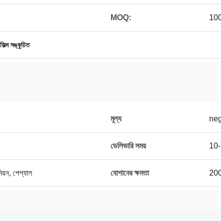
MOQ:
100
িল্ম সঙ্কুচিত
মূল্য
neg
ডেলিভারি সময়
10-2
নিয়ন, পেপ্যাল
যোগানের ক্ষমতা
200 