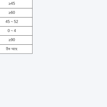
≥45
≥60
45 ~ 52
0 ~ 4
≥90
ঠিক আছে