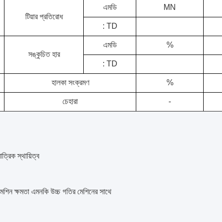
এমডি
MN
টিয়ার প্রতিরোধ
: TD
এমডি
%
সঙ্কুচিত হার
: TD
হালকা সংক্রমণ
%
চেহারা
-
ত্রিক স্থায়িত্ব
মেশিন ক্ষমতা এমনকি উচ্চ গতির মেশিনের সাথে