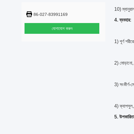
10) ম্যানুয
86-027-83991169
4. ব্যবহার:
যোগাযোগ করুন
1) পূর্ণ শরীর
2) মোড়ানো,
3) সংকীর্ণ-মো
4) ক্যাপসুল,
5. উপকারিতা