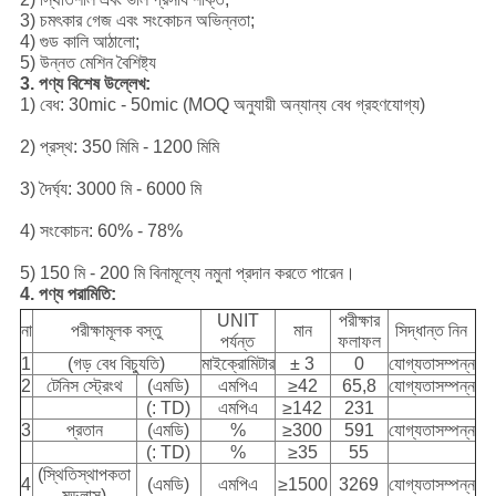
3) চমৎকার গেজ এবং সংকোচন অভিন্নতা;
4) গুড কালি আঠালো;
5) উন্নত মেশিন বৈশিষ্ট্য
3. পণ্য বিশেষ উল্লেখ:
1) বেধ: 30mic - 50mic (MOQ অনুযায়ী অন্যান্য বেধ গ্রহণযোগ্য)
2) প্রস্থ: 350 মিমি - 1200 মিমি
3) দৈর্ঘ্য: 3000 মি - 6000 মি
4) সংকোচন: 60% - 78%
5) 150 মি - 200 মি বিনামূল্যে নমুনা প্রদান করতে পারেন।
4. পণ্য পরামিতি:
UNIT
পরীক্ষার
না
পরীক্ষামূলক বস্তু
মান
সিদ্ধান্ত নিন
পর্যন্ত
ফলাফল
1
(গড় বেধ বিচ্যুতি)
মাইক্রোমিটার
± 3
0
যোগ্যতাসম্পন্ন
2
টেনিস স্ট্রেংথ
(এমডি)
এমপিএ
≥42
65,8
যোগ্যতাসম্পন্ন
(: TD)
এমপিএ
≥142
231
3
প্রতান
(এমডি)
%
≥300
591
যোগ্যতাসম্পন্ন
(: TD)
%
≥35
55
(স্থিতিস্থাপকতা
4
(এমডি)
এমপিএ
≥1500
3269
যোগ্যতাসম্পন্ন
মডুলাস)