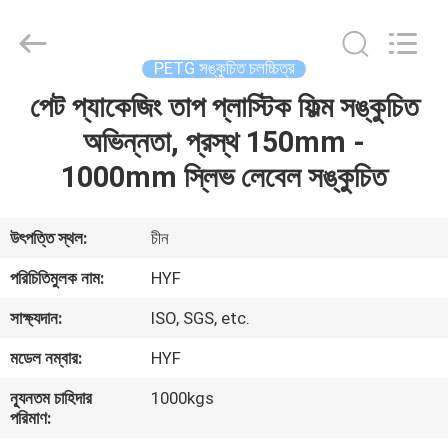
Hubei
HYF
Packaging
Co.,
Ltd..
PETG সঙ্কুচিত চলচ্চিত্র
All
Rights
Reserved.
পেট প্যাকেজিং তাপ প্লাস্টিক ফিল্ম সঙ্কুচিত
বাড়ি
অভিন্নতা, প্রস্থ 150mm -
পণ্য
1000mm স্লিভ লেবেল সঙ্কুচিত
ভিডিও
উৎপত্তি স্থল:
চীন
পরিচিতিমুলক নাম:
HYF
আমাদের
সাক্ষ্যদান:
ISO, SGS, etc.
সম্পর্কে
মডেল নম্বার:
HYF
কারখানা
ন্যূনতম চাহিদার
1000kgs
পরিমাণ:
ভ্রমণ