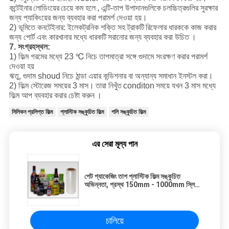
কন্টেইনার
লোডিংয়ের
চেয়ে কম হলে
, এন্টি-তাপ উপাদানগুলিকে চলচ্চিত্রগুলির সুরক্ষার
জন্য প্যাকিংয়ের জন্য ব্যবহার করা পরামর্শ দেওয়া হয়।
2) ভূমিতে কনটেইনার: ইলেকট্রনিক শক্তি সহ ট্রাকটি
রিফেলার ধারককে কাজ করার
জন্য পোর্ট এবং কারখানার মধ্যে ধারকটি
সরানোর জন্য ব্যবহার করা উচিত
।
7. সংগ্রহস্থল:
1) ফিল্ম গরমের মধ্যে 23 ℃ নিচে তাপমাত্রা সঙ্গে গুদামে সংরক্ষণ করার পরামর্শ
দেওয়া হয়
ঋতু, গুদাম shoud নিচে ঠান্ডা এয়ার কন্ডিশনার বা অন্যান্য সমাধান ইনস্টল করা।
2) ফিল্ম স্টোরেজ সময়ের 3 মাস।
তারা নিখুঁত
conditon
সময়ে যখন 3 মাস মধ্যে
ফিল্ম আপ ব্যবহার করার চেষ্টা করুন
।
সিলিকন প্রলিপ্ত ফিল্ম
প্লাস্টিক সঙ্কুচিত ফিল্ম
পলি সঙ্কুচিত ফিল্ম
এর সেরা মূল্য পান
পেট প্যাকেজিং তাপ প্লাস্টিক ফিল্ম সঙ্কুচিত
অভিন্নতা, প্রস্থ 150mm - 1000mm স্লিভ
লেবেল সঙ্কুচিত
চালিয়ে