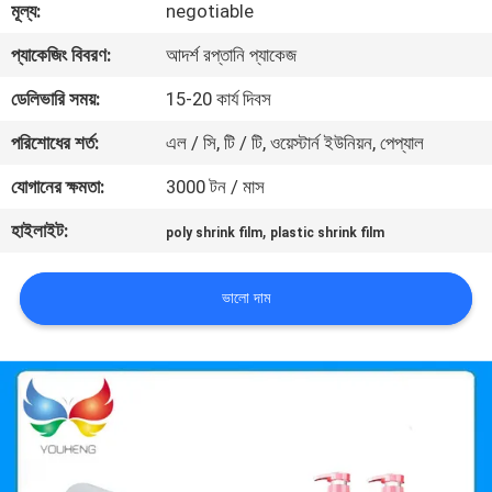
মূল্য:
negotiable
মান
প্যাকেজিং বিবরণ:
আদর্শ রপ্তানি প্যাকেজ
নিয়ন্ত্রণ
ডেলিভারি সময়:
15-20 কার্য দিবস
পরিশোধের শর্ত:
এল / সি, টি / টি, ওয়েস্টার্ন ইউনিয়ন, পেপ্যাল
যোগাযোগ
যোগানের ক্ষমতা:
3000 টন / মাস
করুন
হাইলাইট:
,
poly shrink film
plastic shrink film
খবর
ভালো দাম
উদ্ধৃতির
জন্য
আবেদন