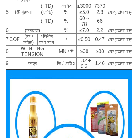
(: TD)
এমপিএ
≥3000
7370
5
হিট শৃঙ্খলা
(এমডি)
%
≤5.0
2.3
যোগ্যতাসম্পন্ন
60 ~
(: TD)
%
66
78
6
(আবছায়া)
%
≤7.0
2.2
যোগ্যতাসম্পন্ন
(ইন /
গতিশীল
7
COF
/
≤0.50
0.47
যোগ্যতাসম্পন্ন
আউট)
ঘর্ষণ সহগ
WENTING
8
MN / মি
≥38
≥38
যোগ্যতাসম্পন্ন
TENSION
1.32 ±
9
ঘনত্ব
জি / সেমি
1.46
যোগ্যতাসম্পন্ন
3
0.3