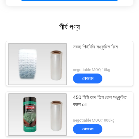
শীর্ষ পণ্য
স্বচ্ছ পিইটিজি সঙ্কুচিত ফিল্ম
negotiable MOQ:10kg
যোগাযোগ
450 মিমি তাপ ফিল্ম রোল সঙ্কুচিত
করুন oll
negotiable MOQ:1000kg
যোগাযোগ