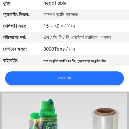
মূল্য:
negotiable
মান
প্যাকেজিং বিবরণ:
আদর্শ রপ্তানি প্যাকেজ
নিয়ন্ত্রণ
ডেলিভারি সময়:
15 ~ ২0 কার্য দিবস
পরিশোধের শর্ত:
এল / সি, টি / টি, ওয়েস্টার্ন ইউনিয়ন, পেপ্যাল
যোগাযোগ
যোগানের ক্ষমতা:
3000Tons / মাস
করুন
হাইলাইট:
,
তাপ সঙ্কুচিত প্লাস্টিকের শীট
মুদ্রণযোগ্য সঙ্কুচিত ফিল্ম
খবর
ভালো দাম
উদ্ধৃতির
জন্য
আবেদন