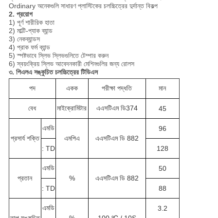
Ordinary অনেকগুলি সাধারণ প্লাস্টিকের চলচ্চিত্রের দুর্দান্ত বিকল্প
2. প্রয়োগ
1) পূর্ণ শারীরিক হাতা
2) মাল্টি-প্যাক ব্যান্ড
3) নেকব্যান্ডস
4) প্রাক ফর্ম ব্যান্ড
5) স্পষ্টভাবে স্লিভ স্লিভগুলিতে টেম্পার করুন
6) স্বয়ংক্রিয় স্লিভ আবেদনকারী মেশিনগুলির জন্য রোলস
৩. পিএলএ সঙ্কুচিত চলচ্চিত্রের টিডিএস
পদ
একক
পরীক্ষা পদ্ধতি
মান
বেধ
মাইক্রোমিটার
এএসটিএম ডি374
45
এমডি
96
প্রসার্য শক্তি
এমপিএ
এএসটিএম ডি 882
: TD
128
এমডি
50
প্রতান
%
এএসটিএম ডি 882
: TD
88
এমডি
3.2