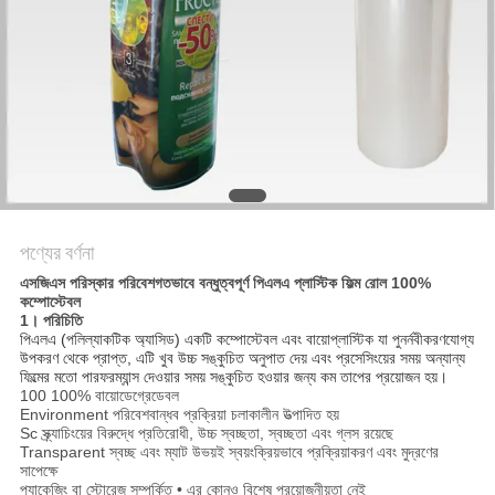
সাইট
ম্যাপ
গোপনীয়তা
নীতি
পণ্যের বর্ণনা
এসজিএস পরিস্কার পরিবেশগতভাবে বন্ধুত্বপূর্ণ পিএলএ প্লাস্টিক ফিল্ম রোল 100%
কম্পোস্টেবল
1। পরিচিতি
পিএলএ (পলিল্যাকটিক অ্যাসিড) একটি কম্পোস্টেবল এবং বায়োপ্লাস্টিক যা পুনর্নবীকরণযোগ্য
উপকরণ থেকে প্রাপ্ত, এটি খুব উচ্চ সঙ্কুচিত অনুপাত দেয় এবং প্রসেসিংয়ের সময় অন্যান্য
ফিল্মের মতো পারফরম্যান্স দেওয়ার সময় সঙ্কুচিত হওয়ার জন্য কম তাপের প্রয়োজন হয়।
100 100% বায়োডেগ্রেডেবল
Environment পরিবেশবান্ধব প্রক্রিয়া চলাকালীন উত্পাদিত হয়
Sc স্ক্র্যাচিংয়ের বিরুদ্ধে প্রতিরোধী, উচ্চ স্বচ্ছতা, স্বচ্ছতা এবং গ্লস রয়েছে
Transparent স্বচ্ছ এবং ম্যাট উভয়ই স্বয়ংক্রিয়ভাবে প্রক্রিয়াকরণ এবং মুদ্রণের
সাপেক্ষে
প্যাকেজিং বা স্টোরেজ সম্পর্কিত • এর কোনও বিশেষ প্রয়োজনীয়তা নেই