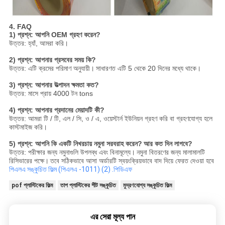
4. FAQ
1) প্রশ্ন: আপনি OEM গ্রহণ করেন?
উত্তর: হ্যাঁ, আমরা করি।
2) প্রশ্ন: আপনার প্রসবের সময় কি?
উত্তর: এটি ক্রমের পরিমাণ অনুযায়ী।
সাধারণত এটি 5 থেকে 20 দিনের মধ্যে থাকে।
3) প্রশ্ন: আপনার উত্পাদন ক্ষমতা কত?
উত্তর: মাসে প্রায় 4000 টন tons
4) প্রশ্ন: আপনার প্রদানের মেয়াদটি কী?
উত্তর: আমরা টি / টি, এল / সি, ও / এ, ওয়েস্টার্ন ইউনিয়ন গ্রহণ করি বা গ্রহণযোগ্য হলে
কাস্টমাইজ করি।
5) প্রশ্ন: আপনি কি একটি নিখরচায় নমুনা সরবরাহ করেন?
আর কত দিন লাগবে?
উত্তর: পরীক্ষার জন্য নমুনাগুলি উপলব্ধ এবং বিনামূল্যে।
নমুনা বিতরণের জন্য মালামালটি
রিসিভারের পক্ষে।
তবে সঠিকভাবে আসা অর্ডারটি স্বয়ংক্রিয়ভাবে বাদ দিয়ে ফেরত দেওয়া হবে
পিএলএ সঙ্কুচিত ফিল্ম (পিএলএ -1011) (2) .পিডিএফ
pof প্লাস্টিকের ফিল্ম
তাপ প্লাস্টিকের শীট সঙ্কুচিত
মুদ্রণযোগ্য সঙ্কুচিত ফিল্ম
এর সেরা মূল্য পান