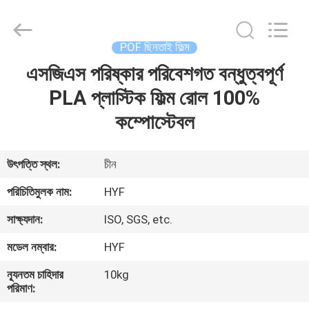
Hubei
HYF
Packaging
Co.,
Ltd..
POF ছিনতাই ফিল্ম
All
Rights
Reserved.
এসজিএস পরিষ্কার পরিবেশগত বন্ধুত্বপূর্ণ
বাড়ি
PLA প্লাস্টিক ফিল্ম রোল 100%
পণ্য
কম্পোস্টেবল
ভিডিও
উৎপত্তি স্থল:
চীন
পরিচিতিমুলক নাম:
HYF
আমাদের
সাক্ষ্যদান:
ISO, SGS, etc.
সম্পর্কে
মডেল নম্বার:
HYF
কারখানা
ন্যূনতম চাহিদার
10kg
পরিমাণ:
ভ্রমণ