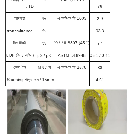
তাপ সঙ্কুচিত
%
100 ℃ / 10S
: TD
78
আবছায়া
এএসটিএম ডি 1003
%
2.9
transmittance
%
93,3
টীকাটিপ্পনী
জিবি / টি 8807 (45 °)
%
77
COF (ইন / আউট)
μS / μK
ASTM D1894E
0.51 / 0.41
ভেজা টান
MN / মি
এএসটিএম ডি 2578
38
Seaming শক্তি
এন / 15mm
4.61