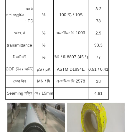
এমডি
3.2
তাপ সঙ্কুচিত
%
100 ℃ / 10S
: TD
78
আবছায়া
এএসটিএম ডি 1003
%
2.9
transmittance
%
93,3
টীকাটিপ্পনী
জিবি / টি 8807 (45 °)
%
77
COF (ইন / আউট)
μS / μK
ASTM D1894E
0.51 / 0.41
ভেজা টান
MN / মি
এএসটিএম ডি 2578
38
Seaming শক্তি
এন / 15mm
4.61