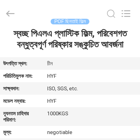
Hubei
HYF
Packaging
Co.,
Ltd..
POF ছিনতাই ফিল্ম
All
Rights
Reserved.
স্বচ্ছ পিএলএ প্লাস্টিক ফিল্ম, পরিবেশগত
বাড়ি
বন্ধুত্বপূর্ণ পরিষ্কার সঙ্কুচিত আবর্জনা
পণ্য
উৎপত্তি স্থল:
চীন
ভিডিও
পরিচিতিমুলক নাম:
HYF
সাক্ষ্যদান:
ISO, SGS, etc.
আমাদের
মডেল নম্বার:
HYF
সম্পর্কে
ন্যূনতম চাহিদার
1000KGS
পরিমাণ:
কারখানা
মূল্য:
negotiable
ভ্রমণ