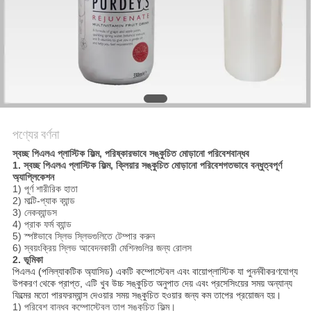
সাইট
ম্যাপ
গোপনীয়তা
নীতি
পণ্যের বর্ণনা
স্বচ্ছ পিএলএ প্লাস্টিক ফিল্ম, পরিষ্কারভাবে সঙ্কুচিত মোড়ানো পরিবেশবান্ধব
1. স্বচ্ছ পিএলএ প্লাস্টিক ফিল্ম, ক্লিয়ার সঙ্কুচিত মোড়ানো পরিবেশগতভাবে বন্ধুত্বপূর্ণ
অ্যাপ্লিকেশন
1) পূর্ণ শারীরিক হাতা
2) মাল্টি-প্যাক ব্যান্ড
3) নেকব্যান্ডস
4) প্রাক ফর্ম ব্যান্ড
5) স্পষ্টভাবে স্লিভ স্লিভগুলিতে টেম্পার করুন
6) স্বয়ংক্রিয় স্লিভ আবেদনকারী মেশিনগুলির জন্য রোলস
2. ভূমিকা
পিএলএ (পলিল্যাকটিক অ্যাসিড) একটি কম্পোস্টেবল এবং বায়োপ্লাস্টিক যা পুনর্নবীকরণযোগ্য
উপকরণ থেকে প্রাপ্ত, এটি খুব উচ্চ সঙ্কুচিত অনুপাত দেয় এবং প্রসেসিংয়ের সময় অন্যান্য
ফিল্মের মতো পারফরম্যান্স দেওয়ার সময় সঙ্কুচিত হওয়ার জন্য কম তাপের প্রয়োজন হয়।
1) পরিবেশ বান্ধব কম্পোস্টেবল তাপ সঙ্কুচিত ফিল্ম।