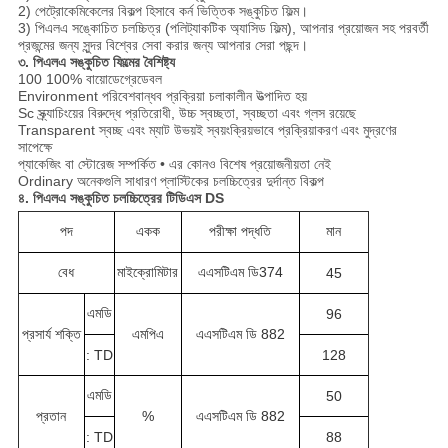
2) পেট্রোকেমিকেলের বিকল্প হিসাবে কর্ন ভিত্তিক সঙ্কুচিত ফিল্ম।
3) পিএলএ সঙ্কোচিত চলচ্চিত্র (পলিট্যাকটিক অ্যাসিড ফিল্ম), আপনার প্রয়োজন সহ পরবর্তী
প্রজন্মের জন্য সুন্দর বিশ্বের সেবা করার জন্য আপনার সেরা পছন্দ।
৩. পিএলএ সঙ্কুচিত ফিল্মের বৈশিষ্ট্য
100 100% বায়োডেগ্রেডেবল
Environment পরিবেশবান্ধব প্রক্রিয়া চলাকালীন উত্পাদিত হয়
Sc স্ক্র্যাচিংয়ের বিরুদ্ধে প্রতিরোধী, উচ্চ স্বচ্ছতা, স্বচ্ছতা এবং গ্লস রয়েছে
Transparent স্বচ্ছ এবং ম্যাট উভয়ই স্বয়ংক্রিয়ভাবে প্রক্রিয়াকরণ এবং মুদ্রণের
সাপেক্ষে
প্যাকেজিং বা স্টোরেজ সম্পর্কিত • এর কোনও বিশেষ প্রয়োজনীয়তা নেই
Ordinary অনেকগুলি সাধারণ প্লাস্টিকের চলচ্চিত্রের দুর্দান্ত বিকল্প
৪. পিএলএ সঙ্কুচিত চলচ্চিত্রের টিডিএস DS
পদ
একক
পরীক্ষা পদ্ধতি
মান
বেধ
মাইক্রোমিটার
এএসটিএম ডি374
45
এমডি
96
প্রসার্য শক্তি
এমপিএ
এএসটিএম ডি 882
: TD
128
এমডি
50
প্রতান
%
এএসটিএম ডি 882
: TD
88