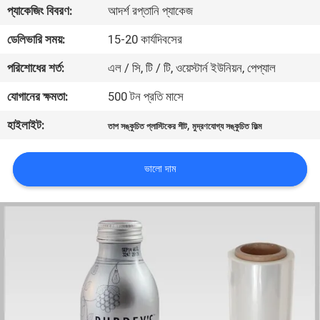
প্যাকেজিং বিবরণ:
আদর্শ রপ্তানি প্যাকেজ
মান
ডেলিভারি সময়:
15-20 কার্যদিবসের
নিয়ন্ত্রণ
পরিশোধের শর্ত:
এল / সি, টি / টি, ওয়েস্টার্ন ইউনিয়ন, পেপ্যাল
যোগানের ক্ষমতা:
500 টন প্রতি মাসে
যোগাযোগ
হাইলাইট:
,
তাপ সঙ্কুচিত প্লাস্টিকের শীট
মুদ্রণযোগ্য সঙ্কুচিত ফিল্ম
করুন
ভালো দাম
খবর
উদ্ধৃতির
জন্য
আবেদন