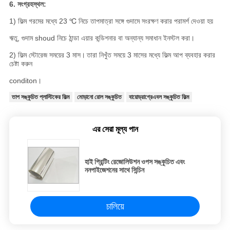
6. সংগ্রহস্থল:
1) ফিল্ম গরমের মধ্যে 23 ℃ নিচে তাপমাত্রা সঙ্গে গুদামে সংরক্ষণ করার পরামর্শ দেওয়া হয়
ঋতু, গুদাম shoud নিচে ঠান্ডা এয়ার কন্ডিশনার বা অন্যান্য সমাধান ইনস্টল করা।
2) ফিল্ম স্টোরেজ সময়ের 3 মাস।
তারা নিখুঁত সময়ে 3 মাসের মধ্যে ফিল্ম আপ ব্যবহার করার
চেষ্টা করুন
conditon।
তাপ সঙ্কুচিত প্লাস্টিকের ফিল্ম
মোড়ানো রোল সঙ্কুচিত
বায়োড্রাগ্রেএবল সঙ্কুচিত ফিল্ম
এর সেরা মূল্য পান
হাই প্রিন্টিং রেজোলিউশন ওপস সঙ্কুচিত এবং
ননপাইজেশনের সাথে সিন্চিন
চালিয়ে