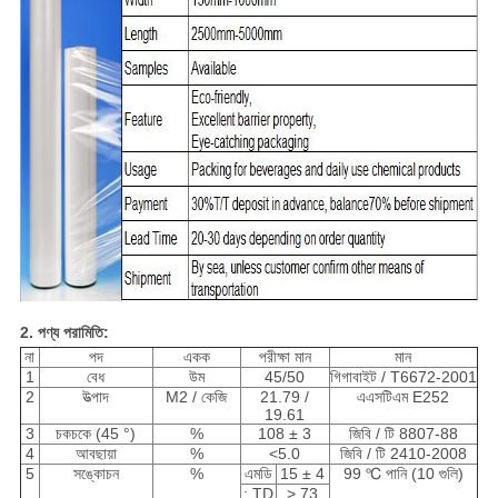
2. পণ্য পরামিতি:
না
পদ
একক
পরীক্ষা মান
মান
1
বেধ
উম
45/50
গিগাবাইট / T6672-2001
2
উত্পাদ
M2 / কেজি
21.79 /
এএসটিএম E252
19.61
3
চকচকে (45 °)
%
108 ± 3
জিবি / টি 8807-88
4
আবছায়া
%
<5.0
জিবি / টি 2410-2008
5
সঙ্কোচন
%
এমডি
15 ± 4
99 ℃ পানি (10 গুলি)
: TD
> 73