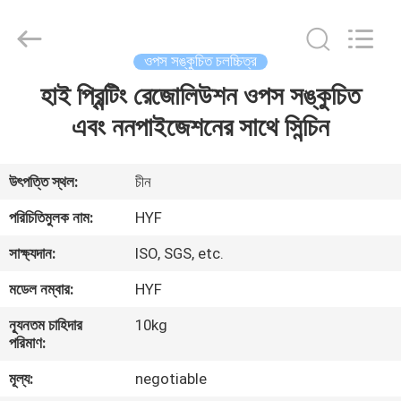
Hubei
HYF
Packaging
Co.,
Ltd..
ওপস সঙ্কুচিত চলচ্চিত্র
All
Rights
Reserved.
হাই প্রিন্টিং রেজোলিউশন ওপস সঙ্কুচিত
বাড়ি
এবং ননপাইজেশনের সাথে সিন্চিন
পণ্য
উৎপত্তি স্থল:
চীন
ভিডিও
পরিচিতিমুলক নাম:
HYF
সাক্ষ্যদান:
ISO, SGS, etc.
আমাদের
মডেল নম্বার:
HYF
সম্পর্কে
ন্যূনতম চাহিদার
10kg
পরিমাণ:
কারখানা
মূল্য:
negotiable
ভ্রমণ