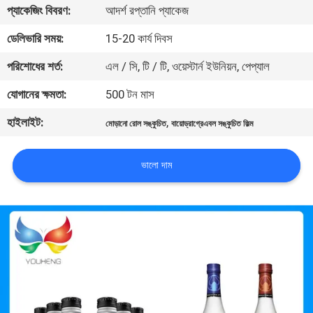
প্যাকেজিং বিবরণ:
আদর্শ রপ্তানি প্যাকেজ
মান
ডেলিভারি সময়:
15-20 কার্য দিবস
নিয়ন্ত্রণ
পরিশোধের শর্ত:
এল / সি, টি / টি, ওয়েস্টার্ন ইউনিয়ন, পেপ্যাল
যোগানের ক্ষমতা:
500 টন মাস
যোগাযোগ
হাইলাইট:
,
মোড়ানো রোল সঙ্কুচিত
বায়োড্রাগ্রেএবল সঙ্কুচিত ফিল্ম
করুন
ভালো দাম
খবর
উদ্ধৃতির
জন্য
আবেদন