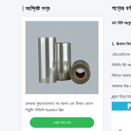
পণ্যের বর্ণ
সংশ্লিষ্ট পণ্য
40 মিমি সঙ্কু
1. উত্পাদন বি
এইচওয়াইএফ লে
পিভিসি হিট সঙ
বিভিন্ন আকারে 
আমাদের উচ্চ-ম
ব্র্যান্ড চিত্
চমৎকার মুদ্রণযোগ্যতা সহ আসল এবং নীলাভ বোতল
প্রিন্টিং পিভিসি সঙ্কোচন ফিল্ম
সেরা দাম পান