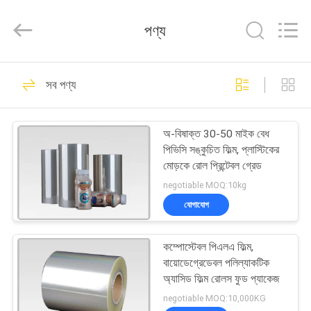
Hubei
HYF
Packaging
পণ্য
Co.,
Ltd..
All
Rights
Reserved.
বাড়ি
48
সব পণ্য
ফিল্ম রোলস সঙ্কুচিত
পণ্য
অ-বিষাক্ত 30-50 মাইক বেধ
পিভিসি সঙ্কুচিত ফিল্ম, প্লাস্টিকের
ভিডিও
মোড়কে রোল প্রিন্টেবল গ্রেড
negotiable MOQ:10kg
আমাদের
যোগাযোগ
134
সম্পর্কে
কম্পোস্টেবল পিএলএ ফিল্ম,
PETG সঙ্কুচিত চলচ্চিত্র
বায়োডেগ্রেডেবল পলিল্যাকটিক
কারখানা
অ্যাসিড ফিল্ম রোলস ফুড প্যাকেজ
ভ্রমণ
negotiable MOQ:10,000KG