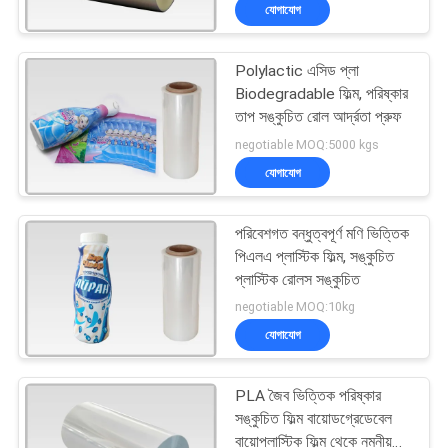
যোগাযোগ
মান
Polylactic এসিড প্লা
নিয়ন্ত্রণ
100
Biodegradable ফিল্ম, পরিষ্কার
তাপ সঙ্কুচিত রোল আর্দ্রতা প্রুফ
পিভিসি সঙ্কুচিত ফিল্ম
যোগাযোগ
negotiable MOQ:5000 kgs
যোগাযোগ
করুন
পরিবেশগত বন্ধুত্বপূর্ণ মণি ভিত্তিক
খবর
পিএলএ প্লাস্টিক ফিল্ম, সঙ্কুচিত
প্লাস্টিক রোলস সঙ্কুচিত
34
negotiable MOQ:10kg
উদ্ধৃতির
যোগাযোগ
জন্য
ওপস সঙ্কুচিত চলচ্চিত্র
আবেদন
PLA জৈব ভিত্তিক পরিষ্কার
সঙ্কুচিত ফিল্ম বায়োডগ্রেডেবেল
বায়োপ্লাস্টিক ফিল্ম থেকে নমনীয়