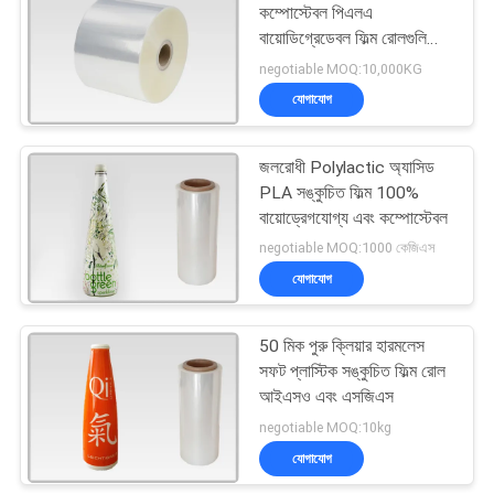
কম্পোস্টেবল পিএলএ
বায়োডিগ্রেডেবল ফিল্ম রোলগুলি
23
সাফ করুন
negotiable MOQ:10,000KG
যোগাযোগ
মুদ্রিত প্লাস্টিক রোলস
জলরোধী Polylactic অ্যাসিড
PLA সঙ্কুচিত ফিল্ম 100%
বায়োড্রেগযোগ্য এবং কম্পোস্টেবল
negotiable MOQ:1000 কেজিএস
যোগাযোগ
29
50 মিক পুরু ক্লিয়ার হারমলেস
পানীয় বোতল লেবেল
সফট প্লাস্টিক সঙ্কুচিত ফিল্ম রোল
আইএসও এবং এসজিএস
negotiable MOQ:10kg
যোগাযোগ