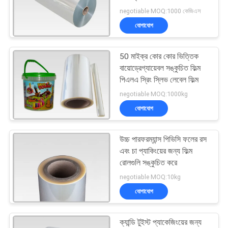
সাইট
প্যাকেজিং
negotiable MOQ:1000 কেজিএস
ম্যাপ
যোগাযোগ
31
গোপনীয়তা
50 মাইক্র কোর কোর ভিত্তিক
POF ছিনতাই ফিল্ম
নীতি
বায়োড্রেগ্যায়েবল সঙ্কুচিত ফিল্ম
পিএলএ স্রিং স্লিভ লেবেল ফিল্ম
negotiable MOQ:1000kg
যোগাযোগ
উচ্চ পারফরম্যান্স পিভিসি ফলের রস
41
এবং চা প্যাকিংয়ের জন্য ফিল্ম
রোলগুলি সঙ্কুচিত করে
ভ্যাকুয়াম মেটালেড কাগজ
negotiable MOQ:10kg
যোগাযোগ
ক্যান্ডি টুইস্ট প্যাকেজিংয়ের জন্য