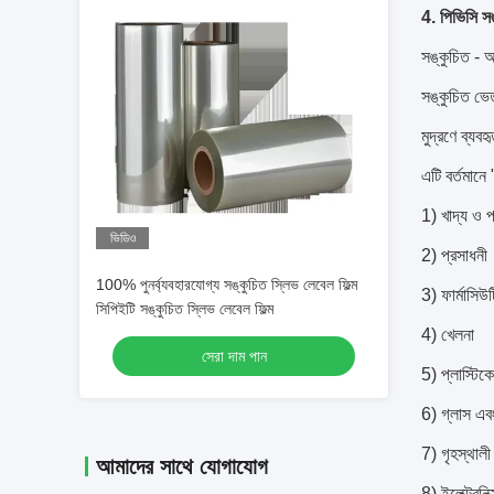
4. পিভিসি সঙ্
সঙ্কুচিত - আ
সঙ্কুচিত ভেত
মুদ্রণে ব্যব
এটি বর্তমান
1) খাদ্য ও প
ভিডিও
2) প্রসাধনী
100% পুনর্ব্যবহারযোগ্য সঙ্কুচিত স্লিভ লেবেল ফিল্ম
3) ফার্মাসিউ
সিপিইটি সঙ্কুচিত স্লিভ লেবেল ফিল্ম
4) খেলনা
সেরা দাম পান
5) প্লাস্টিক
6) গ্লাস এবং
7) গৃহস্থালী 
আমাদের সাথে যোগাযোগ
8) ইলেক্ট্রনিক