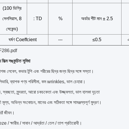
(100 ডিগ্রি
সেলসিয়াস, 8
: TD
%
অর্ডার শীট মান ± 2.5
সেকেন্ড)
ঘর্ষণ Coeffcient
---
≤0.5
YF286.pdf
ফিল্ম সঙ্কুচিত সুবিধা
গজ লেবেল, কভার টুপি এবং শরীরের ছিদ্র জন্য ছিদ্র সঙ্গে সস্তা।
লিভারি, ব্যাপক পণ্য পরিসীমা, কম wrinkles, ভাল চেহারা।
, স্বচ্ছতা, সুন্দরতা, আরো চকচকেতা এবং উজ্জ্বলতা, ভাল হালকা দৃঢ়তা
 মূল্য, অভিন্ন সংকোচন, মানের এবং সঠিকতা সঙ্গে সামঞ্জস্যপূর্ণ মুদ্রণ।
lf জীবন।
e / ক্ষারীয় / সাবান / আর্দ্রতা / তেল / তাপ প্রতিরোধী।