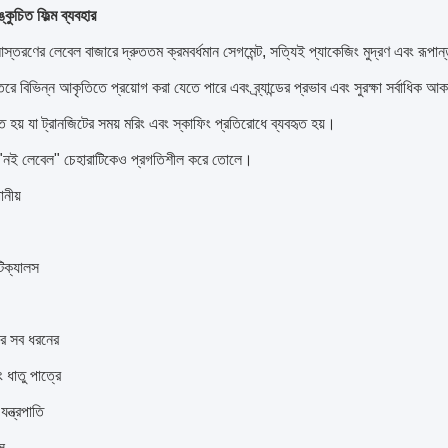
কুচিত ফিল্ম ব্যবহার
স্তরণের লেবেল বাজারে দ্রুততম ক্রমবর্ধমান সেগমেন্ট, সত্যিই প্যাকেজিং মুদ্রণ এবং রূপা
রে বিভিন্ন আকৃতিতে প্রয়োগ করা যেতে পারে এবং ব্র্যান্ডের প্রভাব এবং সুরক্ষা সর্বাধিক আ
হৃত হয় যা ট্রানজিটের সময় মরিং এবং স্কাফিং প্রতিরোধে ব্যবহৃত হয়।
ে "নই লেবেল" চেহারাটিকেও প্রগতিশীল করে তোলে।
ানীয়
টিক্যালস
ের সব ধরনের
 ধাতু পাত্রে
যন্ত্রপাতি
্স