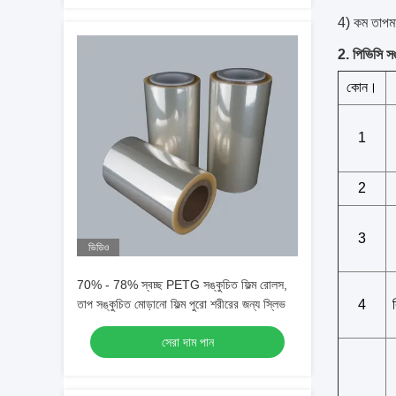
4) কম তাপমা
2. পিভিসি সঙ
কোন।
1
2
3
ভিডিও
70% - 78% স্বচ্ছ PETG সঙ্কুচিত ফিল্ম রোলস,
তাপ সঙ্কুচিত মোড়ানো ফিল্ম পুরো শরীরের জন্য স্লিভ
4
সেরা দাম পান