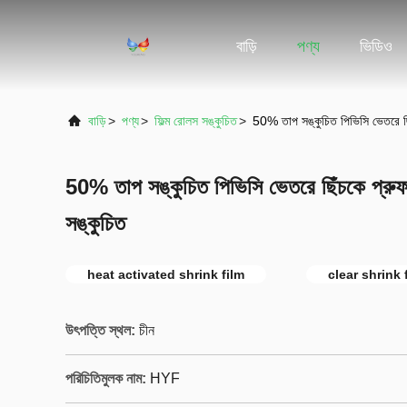
বাড়ি
পণ্য
ভিডিও
বাড়ি
>
পণ্য
>
ফিল্ম রোলস সঙ্কুচিত
>
50% তাপ সঙ্কুচিত পিভিসি ভেতরে ছিঁ
50% তাপ সঙ্কুচিত পিভিসি ভেতরে ছিঁচকে প্রুফ 
সঙ্কুচিত
heat activated shrink film
clear shrink 
উৎপত্তি স্থল:
চীন
পরিচিতিমুলক নাম:
HYF