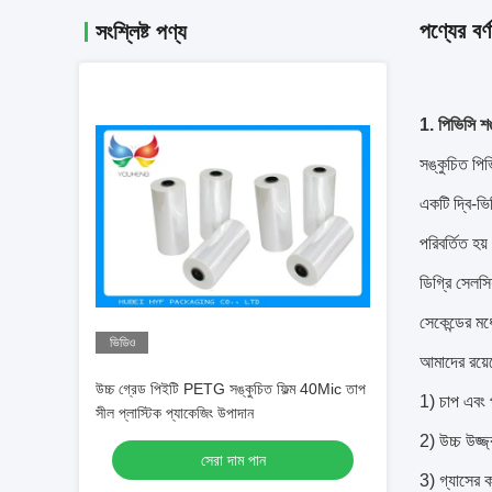
পণ্যের বর্ণ
সংশ্লিষ্ট পণ্য
1. পিভিসি শঙ্ক
সঙ্কুচিত পিভ
একটি দ্বি-ভিত
পরিবর্তিত হয়
ডিগ্রি সেলসি
সেকেন্ডের মধ
ভিডিও
আমাদের রয়ে
উচ্চ গ্রেড পিইটি PETG সঙ্কুচিত ফিল্ম 40Mic তাপ
1) চাপ এবং 
সীল প্লাস্টিক প্যাকেজিং উপাদান
2) উচ্চ উজ্জ
সেরা দাম পান
3) গ্যাসের ক