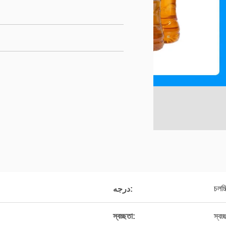
চলচ্
درجه:
স্বচ্ছতা:
স্বচ্