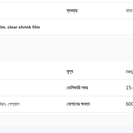
ব্যবহার:
হাতা
,
ilm
clear shrink film
মূল্য
neg
ডেলিভারি সময়
15-
নিয়ন, পেপ্যাল
যোগানের ক্ষমতা
600 