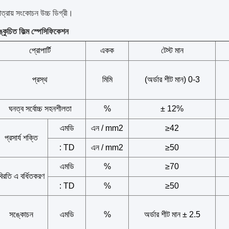
ত্রায় সংকোচন উচ্চ ডিগ্রী।
্কুচিত ফিল্ম স্পেসিফিকেশন
প্রোপার্টি
একক
টেস্ট মান
প্রস্থ
মিমি
(অর্ডার শীট মান) 0-3
ঘনত্ব সর্বোচ্চ সহনশীলতা
%
± 12%
এমডি
এন / mm2
≥42
প্রসার্য শক্তি
: TD
এন / mm2
≥50
এমডি
%
≥70
বিরতি এ বর্ধিতকরণ
: TD
%
≥50
সঙ্কোচন
এমডি
%
অর্ডার শীট মান ± 2.5