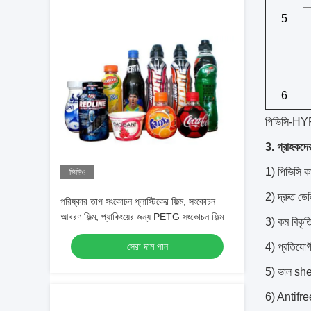
5
6
পিভিসি-H
3. গ্রাহকদের 
1) পিভিসি কা
ভিডিও
2) দ্রুত ডে
পরিষ্কার তাপ সংকোচন প্লাস্টিকের ফিল্ম, সংকোচন
আবরণ ফিল্ম, প্যাকিংয়ের জন্য PETG সংকোচন ফিল্ম
3) কম বিকৃতি
সেরা দাম পান
4) প্রতিযোগী
5) ভাল she
6) Antifreez