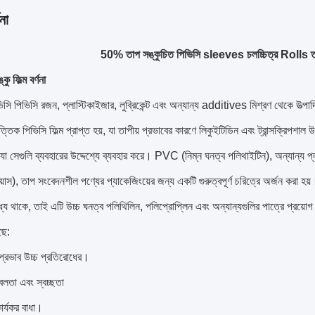
না
50% তাপ সঙ্কুচিত পিভিসি sleeves চলচ্চিত্র Rolls তাম
ু ফিল্ম বর্ণনা
িসি পিভিসি রজন, প্লাস্টিকাইজার, লুব্রিকেন্ট এবং অন্যান্য additives মিশ্রণ থেকে উত্পা
্তিক পিভিসি ফিল্ম প্রাপ্ত হয়, যা তাপীয় প্রভাবের কারণে লিকুইটিডিন এবং ট্রান্সক্রিপশাল উ
 যা সেগুলি ব্যবহারের উদ্দেশ্যে ব্যবহার করে।
PVC (নিম্ন ঘনত্ব পলিথাইটিন), অন্যান্য প্ল
য়াস), তাপ সংবেদনশীল পণ্যের প্যাকেজিংয়ের জন্য একটি গুরুত্বপূর্ণ চরিত্রে অর্জন করা হয়
্যে থাকে, তাই এটি উচ্চ ঘনত্ব পলিথিলিন, পলিপ্রোপ্লিন এবং অন্যান্যগুলির পাত্রে প্রয়োগ কর
ছে:
প্রভাব উচ্চ প্রতিরোধের।
্বলতা এবং স্বচ্ছতা
ার্যকর বাধা।