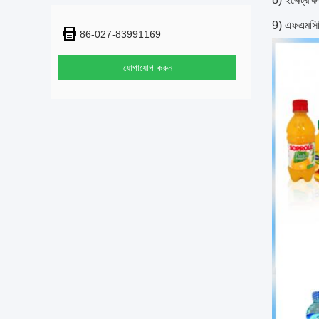
9) এফএমসি
86-027-83991169
যোগাযোগ করুন