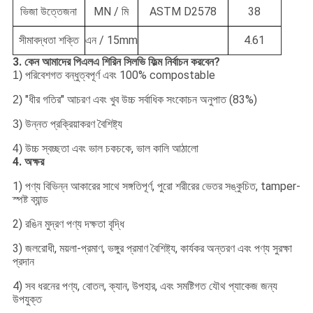
ভিজা উত্তেজনা
MN / মি
ASTM D2578
38
সীমাবদ্ধতা শক্তি
এন / 15mm
4.61
3. কেন আমাদের পিএলএ শিরিন সিলভি ফিল্ম নির্বাচন করবেন?
পরিবেশগত বন্ধুত্বপূর্ণ এবং 100% compostable
1)
"ধীর গতির" আচরণ এবং খুব উচ্চ সর্বাধিক সংকোচন অনুপাত (83%)
2)
উন্নত প্রক্রিয়াকরণ বৈশিষ্ট্য
3)
উচ্চ স্বচ্ছতা এবং ভাল চকচকে, ভাল কালি আঠালো
4)
4. অক্ষর
1) পণ্য বিভিন্ন আকারের সাথে সঙ্গতিপূর্ণ, পুরো শরীরের ভেতর সঙ্কুচিত, tamper-
স্পষ্ট ব্যান্ড
2) রঙিন মুদ্রণ পণ্য দক্ষতা বৃদ্ধি
3) জলরোধী, ময়লা-প্রমাণ, ভঙ্গুর প্রমাণ বৈশিষ্ট্য, কার্যকর অন্তরণ এবং পণ্য সুরক্ষা
প্রদান
4) সব ধরনের পণ্য, বোতল, ক্যান, উপহার, এবং সমষ্টিগত যৌথ প্যাকেজ জন্য
উপযুক্ত