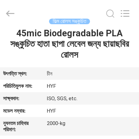
Hubei
HYF
Packaging
Co.,
Ltd..
ফিল্ম রোলস সঙ্কুচিত
All
Rights
Reserved.
45mic Biodegradable PLA
বাড়ি
সঙ্কুচিত হাতা ছাপা লেবেল জন্য ছায়াছবির
পণ্য
রোলস
ভিডিও
উৎপত্তি স্থল:
চীন
পরিচিতিমুলক নাম:
HYF
আমাদের
সাক্ষ্যদান:
ISO, SGS, etc.
সম্পর্কে
মডেল নম্বার:
HYF
কারখানা
ন্যূনতম চাহিদার
2000-kg
পরিমাণ:
ভ্রমণ