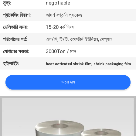
মূল্য:
negotiable
মান
প্যাকেজিং বিবরণ:
আদর্শ রপ্তানি প্যাকেজ
নিয়ন্ত্রণ
ডেলিভারি সময়:
15-20 কর্ম দিবস
পরিশোধের শর্ত:
এল/সি, টি/টি, ওয়েস্টার্ন ইউনিয়ন, পেপ্যাল
যোগাযোগ
যোগানের ক্ষমতা:
3000Ton / মাস
করুন
হাইলাইট:
,
heat activated shrink film
shrink packaging film
খবর
ভালো দাম
উদ্ধৃতির
জন্য
আবেদন