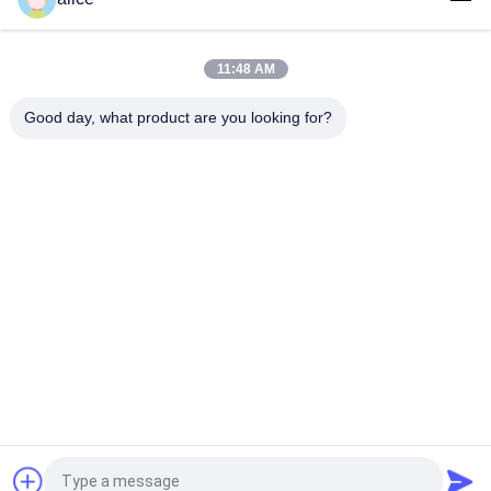
উচ্চ গ্রেড পিইটি PETG সঙ্কুচিত ফিল্ম 40Mic তাপ সীল প্লাস্টিক প্যাকেজিং উপাদান
11:48 AM
70% - 78% স্বচ্ছ PETG সঙ্কুচিত ফিল্ম রোলস, তাপ সঙ্কুচিত মোড়ানো ফিল্ম পুরো
শরীরের জন্য স্লিভ
Good day, what product are you looking for?
সব
ফিল্ম রোলস সঙ্কুচিত
PETG সঙ্কুচিত চলচ্চিত্র
পিভিসি সঙ্কুচিত ফিল্ম
ওপস সঙ্কুচিত চলচ্চিত্র
POF ছিনতাই ফিল্ম
ভ্যাকুয়াম মেটালেড কাগজ
মুদ্রিত প্লাস্টিক রোলস
পানীয় বোতল লেবেল
উদ্ধৃতির জন্য আবেদন