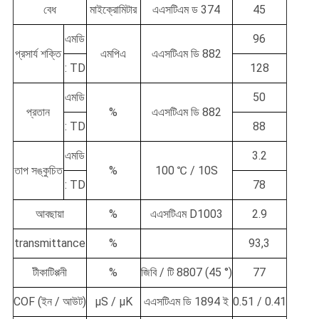
বেধ
মাইক্রোমিটার
এএসটিএম ড 374
45
এমডি
96
প্রসার্য শক্তি
এমপিএ
এএসটিএম ডি 882
: TD
128
এমডি
50
প্রতান
%
এএসটিএম ডি 882
: TD
88
এমডি
3.2
তাপ সঙ্কুচিত
%
100 ℃ / 10S
: TD
78
আবছায়া
%
এএসটিএম D1003
2.9
transmittance
%
93,3
টীকাটিপ্পনী
%
জিবি / টি 8807 (45 °)
77
COF (ইন / আউট)
μS / μK
এএসটিএম ডি 1894 ই
0.51 / 0.41