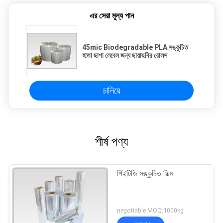
এর সেরা মূল্য পান
45mic Biodegradable PLA সঙ্কুচিত
হাতা ছাপা লেবেল জন্য ছায়াছবির রোলস
চালিয়ে
শীর্ষ পণ্য
পিইটিজি সঙ্কুচিত ফিল্ম
negotiable MOQ:1000kg