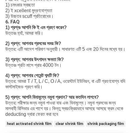
1) চমৎকার স্বচ্ছতা
2) ই
xcellent মুদ্রণযোগ্যতা
3) উচ্চতর scuff প্রতিরোধের।
6. FAQ
1) প্রশ্নঃ আপনি কি ই এম গ্রহণ করেন?
উত্তরঃ হ্যাঁ, আমরা করি।
2) প্রশ্ন: আপনার প্রসবের সময় কি?
উত্তর: এটি আদেশ পরিমাণ অনুযায়ী।
সাধারণত এটি 5 এবং 20 দিনের মধ্যে হয়।
3) প্রশ্ন: আপনার উৎপাদন ক্ষমতা কি?
উত্তরঃ প্রতি মাসে প্রায় 4000 টন।
4) প্রশ্ন: আপনার পেমেন্ট শব্দটি কি?
উত্তর: আমরা T / T, L / C, O / A, ওয়েস্টার্ন ইউনিয়ন, বা এটি গ্রহণযোগ্য যদি
কাস্টমাইজড গ্রহণ করি।
5) প্রশ্ন: আপনি বিনামূল্যে নমুনা প্রদান?
আর কতদিন লাগবে?
উত্তর: পরীক্ষার জন্য নমুনা পাওয়া যায় এবং বিনামূল্যে।
নমুনা প্রসবের জন্য
মালবাহী রিসিভার এর পাশে হয়।
কিন্তু স্বয়ংক্রিয়ভাবে আসছে আসছে ক্রম থেকে
deducting দ্বারা ফেরত করা হবে
heat activated shrink film
clear shrink film
shrink packaging film