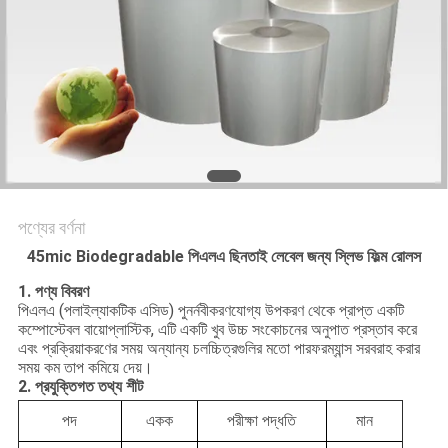
SITEMAP
গোপনীয়তা
নীতি
পণ্যের বর্ণনা
45mic Biodegradable পিএলএ ছিনতাই লেবেল জন্য স্লিভ ফিল্ম রোলস
1. পণ্য বিবরণ
পিএলএ (পলাইল্যাকটিক এসিড) পুনর্নবীকরণযোগ্য উপকরণ থেকে প্রাপ্ত একটি
কম্পোস্টেবল বায়োপ্লাস্টিক, এটি একটি খুব উচ্চ সংকোচনের অনুপাত প্রস্তাব করে
এবং প্রক্রিয়াকরণের সময় অন্যান্য চলচ্চিত্রগুলির মতো পারফরম্যান্স সরবরাহ করার
সময় কম তাপ কমিয়ে দেয়।
2. প্রযুক্তিগত তথ্য শীট
পদ
একক
পরীক্ষা পদ্ধতি
মান