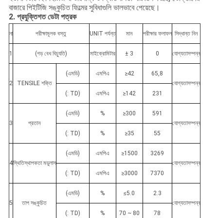
বাজারে পিইটিজি সঙ্কুচিত ফিল্মের সুবিধাগুলি ভালভাবে পেয়েছে।
2. প্রযুক্তিগত ডেটা পত্রক
না
পরীক্ষামূলক বস্তু
UNIT পর্যন্ত
মান
পরীক্ষার ফলাফল
সিদ্ধান্ত নিন
1
(গড় বেধ বিচ্যুতি)
মাইক্রোমিটার
± 3
0
যোগ্যতাসম্পন্ন
(এমডি)
এমপিএ
≥42
65,8
2
TENSILE শক্তি
যোগ্যতাসম্পন্ন
(: TD)
এমপিএ
≥142
231
(এমডি)
%
≥300
591
3
প্রতান
যোগ্যতাসম্পন্ন
(: TD)
%
≥35
55
(এমডি)
এমপিএ
≥1500
3269
4
স্থিতিস্থাপকতা মডুলাস
যোগ্যতাসম্পন্ন
(: TD)
এমপিএ
≥3000
7370
(এমডি)
%
≤5.0
2.3
5
তাপ সঙ্কুচিত
যোগ্যতাসম্পন্ন
(: TD)
%
70 ~ 80
78