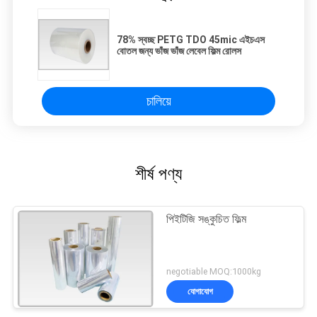
78% স্বচ্ছ PETG TDO 45mic এইচএস
বোতল জন্য ভাঁজ ভাঁজ লেবেল ফিল্ম রোলস
চালিয়ে
শীর্ষ পণ্য
পিইটিজি সঙ্কুচিত ফিল্ম
negotiable MOQ:1000kg
যোগাযোগ