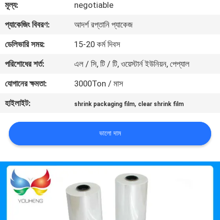
মূল্য:
negotiable
মান
প্যাকেজিং বিবরণ:
আদর্শ রপ্তানি প্যাকেজ
নিয়ন্ত্রণ
ডেলিভারি সময়:
15-20 কর্ম দিবস
পরিশোধের শর্ত:
এল / সি, টি / টি, ওয়েস্টার্ন ইউনিয়ন, পেপ্যাল
যোগাযোগ
যোগানের ক্ষমতা:
3000Ton / মাস
করুন
হাইলাইট:
,
shrink packaging film
clear shrink film
খবর
ভালো দাম
উদ্ধৃতির
জন্য
আবেদন