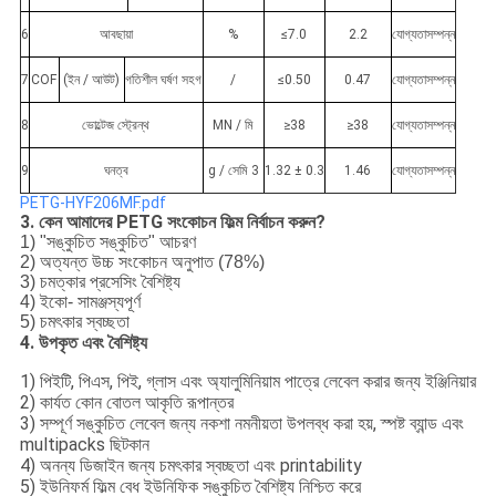
6
আবছায়া
%
≤7.0
2.2
যোগ্যতাসম্পন্ন
7
COF
(ইন / আউট)
গতিশীল ঘর্ষণ সহগ
/
≤0.50
0.47
যোগ্যতাসম্পন্ন
8
ভোল্টেজ স্ট্রেন্থ
MN / মি
≥38
≥38
যোগ্যতাসম্পন্ন
9
ঘনত্ব
g / সেমি 3
1.32 ± 0.3
1.46
যোগ্যতাসম্পন্ন
PETG-HYF206MF.pdf
3. কেন আমাদের PETG সংকোচন ফিল্ম নির্বাচন করুন?
1) "সঙ্কুচিত সঙ্কুচিত" আচরণ
2) অত্যন্ত উচ্চ সংকোচন অনুপাত (78%)
3) চমত্কার প্রসেসিং বৈশিষ্ট্য
4) ইকো- সামঞ্জস্যপূর্ণ
5) চমৎকার স্বচ্ছতা
4. উপকৃত এবং বৈশিষ্ট্য
1) পিইটি, পিএস, পিই, গ্লাস এবং অ্যালুমিনিয়াম পাত্রে লেবেল করার জন্য ইঞ্জিনিয়ার
2) কার্যত কোন বোতল আকৃতি রূপান্তর
3) সম্পূর্ণ সঙ্কুচিত লেবেল জন্য নকশা নমনীয়তা উপলব্ধ করা হয়, স্পষ্ট ব্যান্ড এবং
multipacks ছিটকান
4) অনন্য ডিজাইন জন্য চমৎকার স্বচ্ছতা এবং printability
5) ইউনিফর্ম ফিল্ম বেধ ইউনিফিক সঙ্কুচিত বৈশিষ্ট্য নিশ্চিত করে