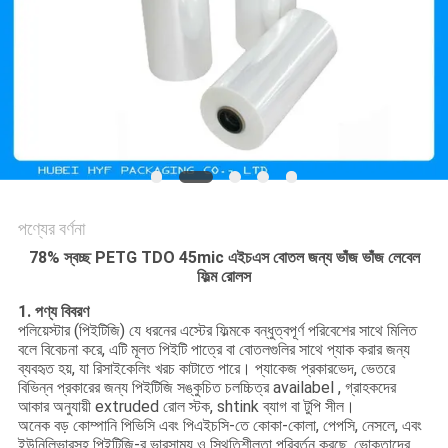
সাইট
ম্যাপ
গোপনীয়তা
নীতি
পণ্যের বর্ণনা
78% স্বচ্ছ PETG TDO 45mic এইচএস বোতল জন্য ভাঁজ ভাঁজ লেবেল
ফিল্ম রোলস
1. পণ্য বিবরণ
পলিয়েস্টার (পিইটিজি) যে ধরনের এস্টের ফিল্মকে বন্ধুত্বপূর্ণ পরিবেশের সাথে মিলিত
বলে বিবেচনা করে, এটি মূলত পিইটি পাত্রে বা বোতলগুলির সাথে প্যাক করার জন্য
ব্যবহৃত হয়, যা রিসাইকেলিং খরচ কাটাতে পারে। প্যাকেজ প্রকারভেদ, ভেতরে
বিভিন্ন প্রকারের জন্য পিইটিজি সঙ্কুচিত চলচ্চিত্র availabel , গ্রাহকদের
আকার অনুযায়ী extruded রোল স্টক, shtink ব্যাগ বা টুপি সীল।
অনেক বড় কোম্পানি পিভিসি এবং পিএইচসি-তে কোকা-কোলা, পেপসি, নেসলে, এবং
ইউনিলিভারসহ পিইটিজি-র ভারসাম্য ও স্থিতিশীলতা পরিবর্তন করছে, ভোক্তাদের