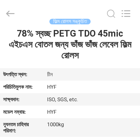
Hubei
HYF
Packaging
Co.,
Ltd..
ফিল্ম রোলস সঙ্কুচিত
All
Rights
Reserved.
78% স্বচ্ছ PETG TDO 45mic
বাড়ি
এইচএস বোতল জন্য ভাঁজ ভাঁজ লেবেল ফিল্ম
পণ্য
রোলস
ভিডিও
উৎপত্তি স্থল:
চীন
পরিচিতিমুলক নাম:
HYF
আমাদের
সাক্ষ্যদান:
ISO, SGS, etc.
সম্পর্কে
মডেল নম্বার:
HYF
কারখানা
ন্যূনতম চাহিদার
1000kg
পরিমাণ:
ভ্রমণ