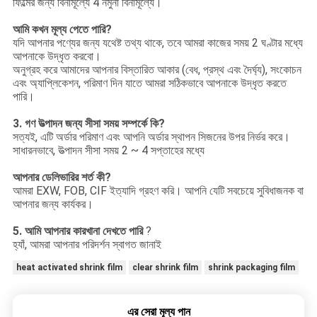
ফিল্মের জন্য বিনামূল্যে 4 নমুনা বিনামূল্যে।
আমি কখন মূল্য পেতে পারি?
যদি আপনার পণ্যের জন্য যথেষ্ট তথ্য থাকে, তবে আমরা কাজের সময় 2 ঘণ্টার মধ্যে
আপনাকে উদ্ধৃত করবো।
অনুগ্রহ করে আমাদের আপনার বিস্তারিত আকার (বেধ, প্রস্থ এবং দৈর্ঘ্য), সংকোচন
এবং অ্যাপ্লিকেশন, পরিমাণ দিন যাতে আমরা সঠিকভাবে আপনাকে উদ্ধৃত করতে
পারি।
3. গণ উত্পাদন জন্য সীসা সময় সম্পর্কে কি?
সত্যই, এটি অর্ডার পরিমাণ এবং আপনি অর্ডার স্থাপন সিজনের উপর নির্ভর করে।
সাধারনভাবে, উত্পাদন সীসা সময় 2 ~ 4 সপ্তাহের মধ্যে
আপনার ডেলিভারির শর্ত কী?
আমরা EXW, FOB, CIF ইত্যাদি গ্রহণ করি। আপনি যেটি সবচেয়ে সুবিধাজনক বা
আপনার জন্য কার্যকর।
5. আমি আপনার কারখানা দেখতে পারি
?
হ্যাঁ, আমরা আপনার পরিদর্শন স্বাগত জানাই
heat activated shrink film
clear shrink film
shrink packaging film
এর সেরা মূল্য পান