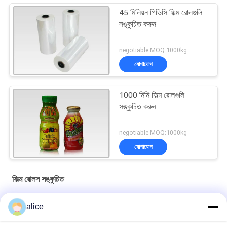
45 মিলিয়ন পিভিসি ফিল্ম রোলগুলি
সঙ্কুচিত করুন
negotiable MOQ:1000kg
যোগাযোগ
1000 মিমি ফিল্ম রোলগুলি
সঙ্কুচিত করুন
negotiable MOQ:1000kg
যোগাযোগ
ফিল্ম রোলস সঙ্কুচিত
45mic Biodegradable PLA সঙ্কুচিত হাতা ছাপা লেবেল জন্য ছায়াছবির রোলস
alice
উচ্চ গ্রেড পিইটি PETG সঙ্কুচিত ফিল্ম 40Mic তাপ সীল প্লাস্টিক প্যাকেজিং উপাদান