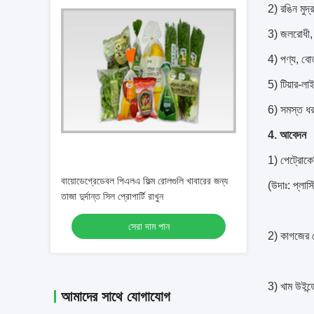
2) রঙিন মুদ্র
3) জলরোধী, ম
4) পণ্য, বো
5) টিয়ার-লা
6) সমস্ত ধরণ
4. আবেদন
1) পেট্রোকে
বায়োডেগ্রেডেবল পিএলএ ফিল্ম রোলগুলি খাবারের জন্য
(উদাঃ: প্লাস্
তাজা দুর্দান্ত সিল প্রোপার্টি রাখুন
সেরা দাম পান
2) কাগজের 
3) খাম উইন্
আমাদের সাথে যোগাযোগ