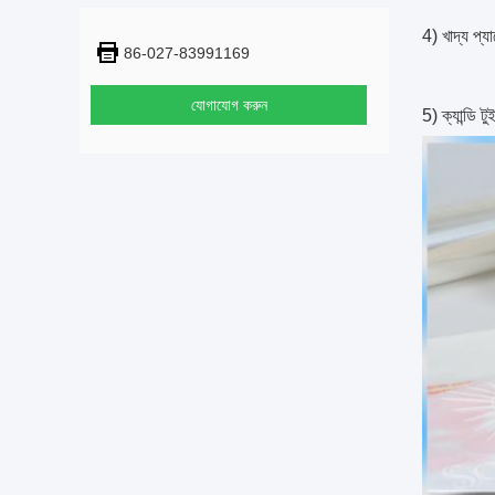
4) খাদ্য প্
86-027-83991169
যোগাযোগ করুন
5) ক্যান্ডি ট