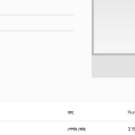
নাম:
পিএল
পেপার কোর:
3 ইঞ্