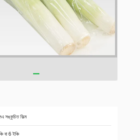
এ সঙ্কুচিত ফিল্ম
চি বা 6 ইঞ্চি