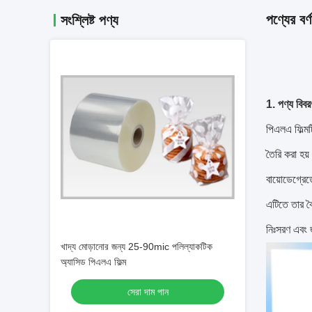
পণ্যের বর্ণ
সংশ্লিষ্ট পণ্য
1. পণ্য বিবর
পিএলএ ফিল্মট
তৈরি করা হয়
বায়োডেগ্রেড
এটিতে তার ব
নিঃসরণ এবং জ
খাদ্য মোড়ানোর জন্য 25-90mic পলিল্যাকটিক
অ্যাসিড পিএলএ ফিল্ম
সেরা দাম পান