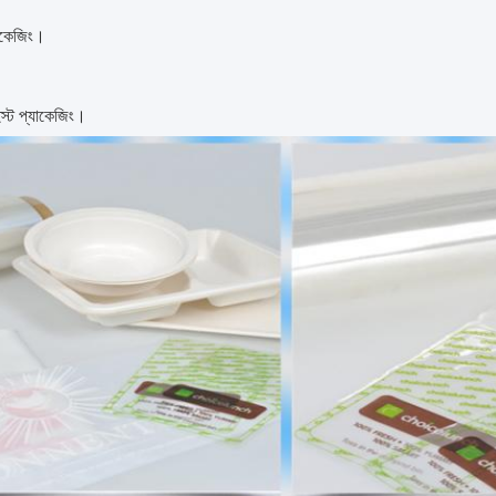
যাকেজিং।
ুইস্ট প্যাকেজিং।