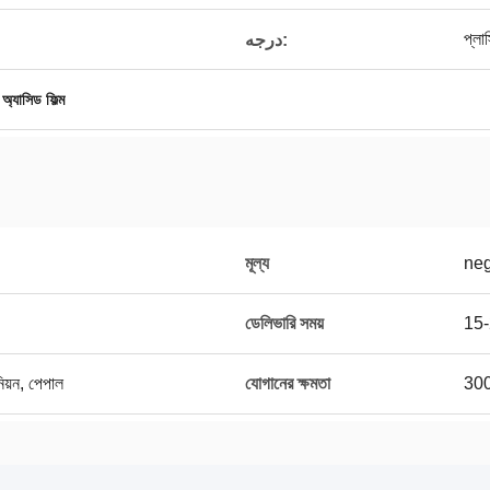
প্লাস
درجه:
অ্যাসিড ফিল্ম
মূল্য
neg
ডেলিভারি সময়
15-
নিয়ন, পেপাল
যোগানের ক্ষমতা
300