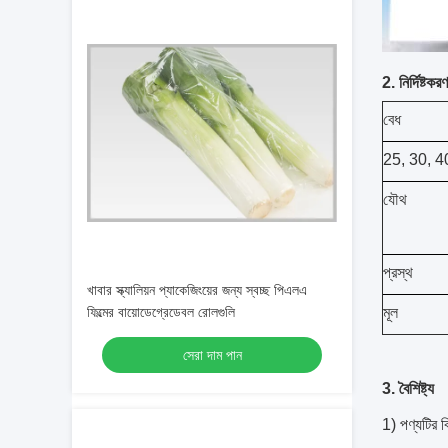
2. নির্দিষ্টকরণ
বেধ
25, 30, 4
যৌথ
প্রস্থ
খাবার স্ক্যালিয়ন প্যাকেজিংয়ের জন্য স্বচ্ছ পিএলএ
ফিল্মের বায়োডেগ্রেডেবল রোলগুলি
মূল
সেরা দাম পান
3. বৈশিষ্ট্য
1) পণ্যটির বি