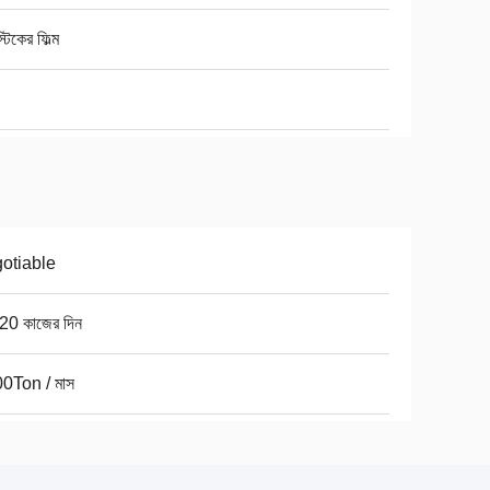
্টিকের ফিল্ম
otiable
20 কাজের দিন
0Ton / মাস