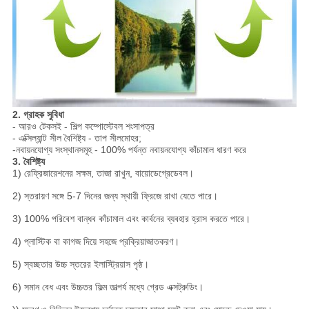
2. গ্রাহক সুবিধা
- আরও টেকসই - শিল্প কম্পোস্টেবল শংসাপত্র
- এক্সিল্যান্ট সীল বৈশিষ্ট্য - তাপ সীলমোহর;
-নবায়নযোগ্য সংস্থানসমূহ - 100% পর্যন্ত নবায়নযোগ্য কাঁচামাল ধারণ করে
3. বৈশিষ্ট্য
1) রেফ্রিজারেশনের সক্ষম, তাজা রাখুন, বায়োডেগ্রেডেবল।
2) স্তরায়ণ সঙ্গে 5-7 দিনের জন্য স্থায়ী ফ্রিজে রাখা যেতে পারে।
3) 100% পরিবেশ বান্ধব কাঁচামাল এবং কার্বনের ব্যবহার হ্রাস করতে পারে।
4) প্লাস্টিক বা কাগজ দিয়ে সহজে প্রক্রিয়াজাতকরণ।
5) স্বচ্ছতার উচ্চ স্তরের ইলাস্ট্রিয়াস পৃষ্ঠ।
6) সমান বেধ এবং উচ্চতর ফিল্ম তাত্পর্য মধ্যে গ্রেড এক্সট্রুডিং।