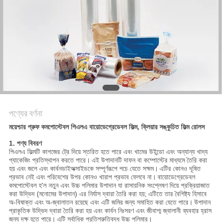
সাইট
ম্যাপ
গোপনীয়তা
নীতি
পণ্যের বর্ণনা
ময়েশ্চার প্রুফ কমপোস্টেবল পিএলএ বায়োডেগ্রেডেবল ফিল্ম, ক্লিয়ার সঙ্কুচিত ফিল্ম রোলস
1. পণ্য বিবরণ
পিএলএ ফিল্মটি কাগজের ট্রে দিয়ে স্তরিত হতে পারে এবং খামের উইন্ডো এবং অন্যান্য খাদ্য
প্যাকেজিং প্রতিস্থাপন করতে পারে।
এই উপাদানটি দাফন বা কম্পোস্টের মাধ্যমে তৈরি করা
হয় এবং জলে এবং কার্বনডাইঅক্সাইডকে সম্পূর্ণরূপে পচে যেতে সক্ষম।
এটির কোনও দূষিত
প্রভাব নেই এবং পরিবেশের উপর কোনও খারাপ প্রভাব ফেলবে না।
বায়োডেগ্রেডেবল
কমপোস্টেবল হ'ল নতুন এবং উচ্চ পলিমার উপাদান যা রাসায়নিক সংশ্লেষণ দিয়ে প্রক্রিয়াজাত
করা উদ্ভিদ (মনোমের উপাদান) এর নির্যাস দ্বারা তৈরি করা হয়;
এটিতে তার বৈশিষ্ট্য হিসাবে
অ-বিষাক্ত এবং অ-জ্বালাতন রয়েছে এবং এটি জমির জন্য সমাহিত করা যেতে পারে।
উপাদান
প্রাকৃতিক উদ্ভিদ দ্বারা তৈরি করা হয় এবং কার্বন নিঃসরণ এবং জীবাশ্ম জ্বালানী ব্যবহার হ্রাস
জন্য দক্ষ হতে পারে।
এটি সর্বাধিক প্রতিশ্রুতিবদ্ধ উচ্চ পলিমার।