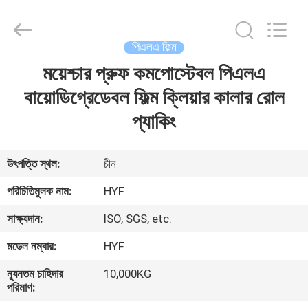
Hubei
HYF
Packaging
Co.,
Ltd..
পিএলএ ফিল্ম
All
Rights
Reserved.
ময়েশ্চার প্রুফ কমপোস্টেবল পিএলএ
বাড়ি
বায়োডিগ্রেডেবল ফিল্ম ক্লিয়ার কালার রোল
পণ্য
প্যাকিং
ভিডিও
উৎপত্তি স্থল:
চীন
পরিচিতিমুলক নাম:
HYF
আমাদের
সাক্ষ্যদান:
ISO, SGS, etc.
সম্পর্কে
মডেল নম্বার:
HYF
কারখানা
ন্যূনতম চাহিদার
10,000KG
পরিমাণ:
ভ্রমণ