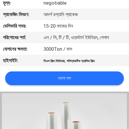
মূল্য:
negotiable
মান
প্যাকেজিং বিবরণ:
আদর্শ রপ্তানি প্যাকেজ
নিয়ন্ত্রণ
ডেলিভারি সময়:
15-20 কাজের দিন
পরিশোধের শর্ত:
এল / সি, টি / টি, ওয়েস্টার্ন ইউনিয়ন, পেপাল
যোগাযোগ
যোগানের ক্ষমতা:
3000Ton / মাস
করুন
হাইলাইট:
,
পিএল ফিল্ম নির্মাতারা
পলিল্যাকটিক অ্যাসিড ফিল্ম
খবর
ভালো দাম
উদ্ধৃতির
জন্য
আবেদন