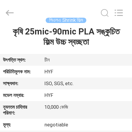
Hubei
HYF
Packaging
Co.,
Ltd..
পিএলএ Shrink ফিল্ম
All
Rights
Reserved.
কৃষি 25mic-90mic PLA সঙ্কুচিত
বাড়ি
ফিল্ম উচ্চ স্বচ্ছতা
পণ্য
উৎপত্তি স্থল:
চীন
ভিডিও
পরিচিতিমুলক নাম:
HYF
সাক্ষ্যদান:
ISO, SGS, etc.
আমাদের
মডেল নম্বার:
HYF
সম্পর্কে
ন্যূনতম চাহিদার
10,000 কেজি
পরিমাণ:
কারখানা
মূল্য:
negotiable
ভ্রমণ