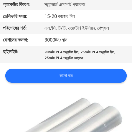
প্যাকেজিং বিবরণ:
স্ট্যান্ডার্ড এক্সপোর্ট প্যাকেজ
মান
ডেলিভারি সময়:
15-20 কাজের দিন
নিয়ন্ত্রণ
পরিশোধের শর্ত:
এল/সি, টি/টি, ওয়েস্টার্ন ইউনিয়ন, পেপ্যাল
যোগানের ক্ষমতা:
3000টন/মাস
যোগাযোগ
হাইলাইট:
,
,
90mic PLA সঙ্কুচিত ফিল্ম
25mic PLA সঙ্কুচিত ফিল্ম
করুন
25mic PLA সঙ্কুচিত মোড়ানো
খবর
ভালো দাম
উদ্ধৃতির
জন্য
আবেদন