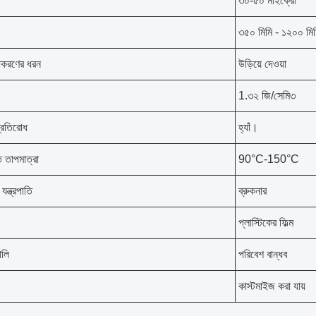
৩০-৫০ মাইক্রো
৩৫০ মিমি - ১২০০ মি
য়াকরণের ধরন
উড়িয়ে দেওয়া
1.৩২ জি/সেমি৩
্রতিরোধ
হ্যাঁ।
ত তাপমাত্রা
90°C-150°C
ন্ত্রপাতি
ব্রুকনার
প্লাস্টিকের ফিল্ম
ালি
পরিবেশ বান্ধব
কাস্টমাইজ করা যায়