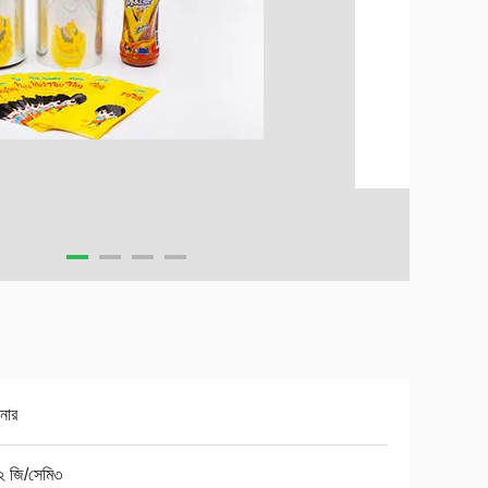
কনার
২ জি/সেমি৩