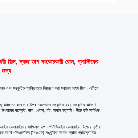
িল্ম, স্বচ্ছ তাপ সংকোচকারী রোল, প্লাস্টিকের
র জন্য
ন এবং সঙ্কুচিত প্রক্রিয়াতে নিয়ন্ত্রণ করা সবচেয়ে সহজ ফিল্ম। এটিতে
কিছু আচ্ছাদন করে তার উপর শক্তভাবে সঙ্কুচিত হয়। সঙ্কুচিত আবরণ
, উপহারের বাস্কেট, বাক্স, খেলনা, বই, সাবান ইত্যাদি। নীচে দুটি সর্বাধিক
ভিনাইল ক্লোরাইডের সংক্ষিপ্ত রূপ। পলিভিনাইল ক্লোরাইড বিশ্বের তৃতীয়
়েক বছর আগে পলিওলেফিন (পিওএফ) সঙ্কুচিত আবরণ দ্বারা প্রতিস্থাপিত