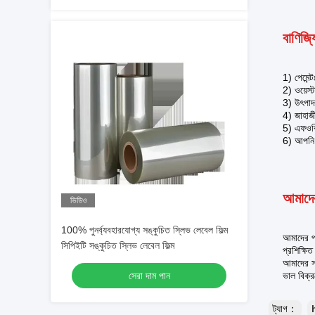
বাণিজ্য
1) পেমেন্
2) ওয়েস্
3) উৎপাদ
4) জাহাজ
5) এফওবি 
6) আপনি 
আমাদের
ভিডিও
100% পুনর্ব্যবহারযোগ্য সঙ্কুচিত স্লিভ লেবেল ফিল্ম
আমাদের পণ
সিপিইটি সঙ্কুচিত স্লিভ লেবেল ফিল্ম
প্রশিক্ষি
আমাদের সা
সেরা দাম পান
ভাল বিক্র
ট্যাগ：