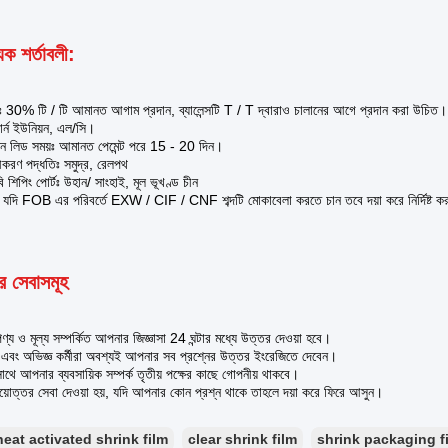
িক শর্তাবলী:
টঃ 30% টি / টি আমানত আগাম প্রদান, ব্যালেন্সটি T / T দ্বারাও চালানের আগে প্রদান করা উচিত।
টার্ন ইউনিয়ন, এল/সি।
ন লিড সময়ঃ আমানত পেমেন্ট পরে 15 - 20 দিন।
ীকরণ পদ্ধতিঃ সমুদ্র, রেলপথ
শিপিং পোর্টঃ উহান/ সাংহাই, মূল ভূখণ্ড চীন
যদি FOB এর পরিবর্তে EXW / CIF / CNF শব্দটি মোকাবেলা করতে চান তবে দয়া করে নির্দিষ্ট কর
 সেবাসমূহ
্য ও মূল্য সম্পর্কিত আপনার জিজ্ঞাসা 24 ঘন্টার মধ্যে উত্তর দেওয়া হবে।
ত এবং অভিজ্ঞ কর্মীরা অবশ্যই আপনার সব প্রশ্নের উত্তর ইংরেজিতে দেবেন।
থে আপনার ব্যবসায়িক সম্পর্ক তৃতীয় পক্ষের কাছে গোপনীয় থাকবে।
য়োত্তর সেবা দেওয়া হয়, যদি আপনার কোন প্রশ্ন থাকে তাহলে দয়া করে ফিরে আসুন।
heat activated shrink film
clear shrink film
shrink packaging f