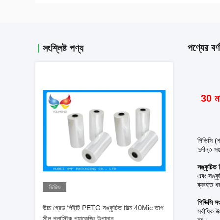
পণ্যের বর্ণ
সংশ্লিষ্ট পণ্য
30 মা
পিভিসি (প
দুর্দান্ত
সঙ্কুচিত ফ
এবং সঙ্কু
ব্যবহৃত 
ভিডিও
পিভিসি সং
উচ্চ গ্রেড পিইটি PETG সঙ্কুচিত ফিল্ম 40Mic তাপ
সর্বাধিক 
সীল প্লাস্টিক প্যাকেজিং উপাদান