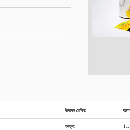
উত্পাদন মেশিন:
ব্রু
ঘনত্ব:
1.৩