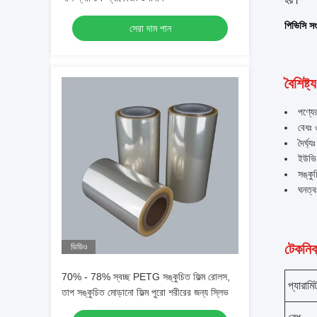
হয়।
পিভিসি সং
সেরা দাম পান
বৈশিষ্ট্য
পণ্যে
বেধঃ
দৈর্ঘ্
ইউভি 
সঙ্ক
ঘনত্ব
টেকনিক্
ভিডিও
70% - 78% স্বচ্ছ PETG সঙ্কুচিত ফিল্ম রোলস,
প্যারামি
তাপ সঙ্কুচিত মোড়ানো ফিল্ম পুরো শরীরের জন্য স্লিভ