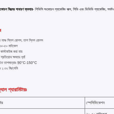
কোচন ফিল্মের সাধারণ ব্যবহার
- পিভিসি সংকোচন প্যাকেজিং বাক্স, সিডি এবং ডিভিডি প্যাকেজিং, সফটও
ঃ
র নামঃ স্লিপ রোলস, তাপ স্লিপ রোলস
 ৩০-৫০ মাইকেল
যঃ কাস্টমাইজ করা যায়
প্রতিরোধ ক্ষমতাঃ হ্যাঁ
ুচিত তাপমাত্রাঃ 90°C-150°C
ঃ ১.৩২ জি/সেমি
যাল প্যারামিটারঃ
টার
স্পেসিফিকেশন