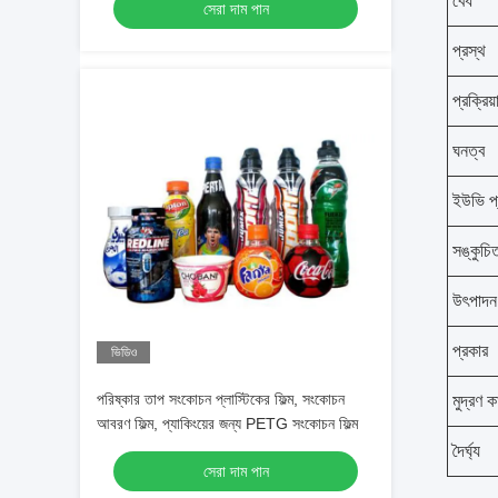
বেধ
সেরা দাম পান
প্রস্থ
প্রক্রি
ঘনত্ব
ইউভি প
সঙ্কুচি
উৎপাদন য
প্রকার
ভিডিও
পরিষ্কার তাপ সংকোচন প্লাস্টিকের ফিল্ম, সংকোচন
মুদ্রণ ক
আবরণ ফিল্ম, প্যাকিংয়ের জন্য PETG সংকোচন ফিল্ম
দৈর্ঘ্য
সেরা দাম পান