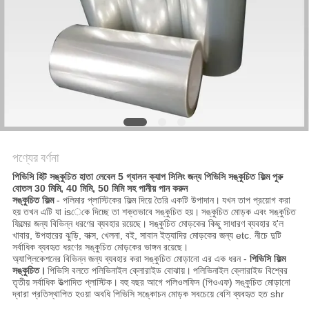
সাইট
ম্যাপ
গোপনীয়তা
নীতি
পণ্যের বর্ণনা
পিভিসি হিট সঙ্কুচিত হাতা লেবেল 5 গ্যালন ক্যাপ সিলিং জন্য পিভিসি সঙ্কুচিত ফিল্ম পুরু
বোতল 30 মিমি, 40 মিমি, 50 মিমি সহ পানীয় পান করুন
সঙ্কুচিত ফিল্ম
- পলিমার প্লাস্টিকের ফিল্ম দিয়ে তৈরি একটি উপাদান।
যখন তাপ প্রয়োগ করা
হয় তখন এটি যা isেকে দিচ্ছে তা শক্তভাবে সঙ্কুচিত হয়।
সঙ্কুচিত মোড়ক এবং সঙ্কুচিত
ফিল্মের জন্য বিভিন্ন ধরণের ব্যবহার রয়েছে।
সঙ্কুচিত মোড়কের কিছু সাধারণ ব্যবহার হ'ল
খাবার, উপহারের ঝুড়ি, বাক্স, খেলনা, বই, সাবান ইত্যাদির মোড়কের জন্য etc. নীচে দুটি
সর্বাধিক ব্যবহৃত ধরণের সঙ্কুচিত মোড়কের ভাঙ্গন রয়েছে।
অ্যাপ্লিকেশনের বিভিন্ন জন্য ব্যবহার করা সঙ্কুচিত মোড়ানো এর এক ধরন -
পিভিসি ফিল্ম
সঙ্কুচিত।
পিভিসি বলতে পলিভিনাইল ক্লোরাইড বোঝায়।
পলিভিনাইল ক্লোরাইড বিশ্বের
তৃতীয় সর্বাধিক উত্পাদিত প্লাস্টিক।
বহু বছর আগে পলিওলফিন (পিওএফ) সঙ্কুচিত মোড়ানো
দ্বারা প্রতিস্থাপিত হওয়া অবধি পিভিসি সঙ্কোচন মোড়ক সবচেয়ে বেশি ব্যবহৃত হত shr