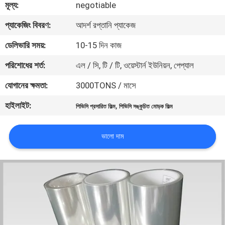
মূল্য:
negotiable
মান
প্যাকেজিং বিবরণ:
আদর্শ রপ্তানি প্যাকেজ
নিয়ন্ত্রণ
ডেলিভারি সময়:
10-15 দিন কাজ
পরিশোধের শর্ত:
এল / সি, টি / টি, ওয়েস্টার্ন ইউনিয়ন, পেপ্যাল
যোগাযোগ
যোগানের ক্ষমতা:
3000TONS / মাসে
করুন
হাইলাইট:
,
পিভিসি প্রসারিত ফিল্ম
পিভিসি সঙ্কুচিত মোড়ক ফিল্ম
খবর
ভালো দাম
উদ্ধৃতির
জন্য
আবেদন