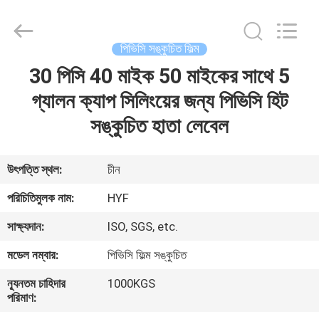
Hubei
HYF
Packaging
Co.,
Ltd..
পিভিসি সঙ্কুচিত ফিল্ম
All
Rights
Reserved.
30 পিসি 40 মাইক 50 মাইকের সাথে 5
বাড়ি
গ্যালন ক্যাপ সিলিংয়ের জন্য পিভিসি হিট
পণ্য
সঙ্কুচিত হাতা লেবেল
ভিডিও
উৎপত্তি স্থল:
চীন
পরিচিতিমুলক নাম:
HYF
আমাদের
সাক্ষ্যদান:
ISO, SGS, etc.
সম্পর্কে
মডেল নম্বার:
পিভিসি ফিল্ম সঙ্কুচিত
কারখানা
ন্যূনতম চাহিদার
1000KGS
পরিমাণ:
ভ্রমণ