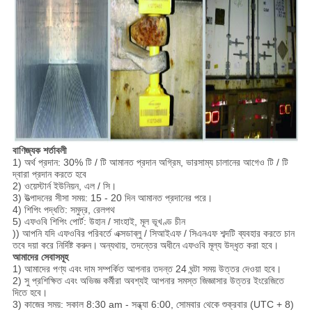
বাণিজ্যক শর্তাবলী
1) অর্থ প্রদান: 30% টি / টি আমানত প্রদান অগ্রিম, ভারসাম্য চালানের আগেও টি / টি
দ্বারা প্রদান করতে হবে
2) ওয়েস্টার্ন ইউনিয়ন, এল / সি।
3) উত্পাদনের সীসা সময়: 15 - 20 দিন আমানত প্রদানের পরে।
4) শিপিং পদ্ধতি: সমুদ্র, রেলপথ
5) এফওবি শিপিং পোর্ট: উহান / সাংহাই, মূল ভূখণ্ড চীন
)) আপনি যদি এফওবির পরিবর্তে এক্সডাব্লু / সিআইএফ / সিএনএফ শব্দটি ব্যবহার করতে চান
তবে দয়া করে নির্দিষ্ট করুন।
অন্যথায়, তদন্তের অধীনে এফওবি মূল্য উদ্ধৃত করা হবে।
আমাদের সেবাসমূহ
1) আমাদের পণ্য এবং দাম সম্পর্কিত আপনার তদন্ত 24 ঘন্টা সময় উত্তর দেওয়া হবে।
2) সু প্রশিক্ষিত এবং অভিজ্ঞ কর্মীরা অবশ্যই আপনার সমস্ত জিজ্ঞাসার উত্তর ইংরেজিতে
দিতে হবে।
3) কাজের সময়: সকাল 8:30 am - সন্ধ্যা 6:00, সোমবার থেকে শুক্রবার (UTC + 8)