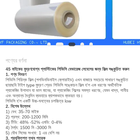
সাইট
ম্যাপ
গোপনীয়তা
নীতি
পণ্যের বর্ণনা
45 মাইকের মুদ্রণযোগ্য প্লাস্টিকের পিভিসি বেভারেজ লেবেলের জন্য ফিল্ম সঙ্কুচিত করুন
1. পণ্য বিবরণ
পিভিসি শিরিন্ক ফিল্ম (পলভিনভিনাইল ক্লোরাইড) এখন বাজারে সবচেয়ে সাধারণ সঙ্কুচিত
ছায়াছবি টাইপ type
মুদ্রণ গ্রেড পিভিসি সঙ্কোচন ফিল্ম হ'ল এক ধরণের অর্থনৈতিক
প্যাকেজিং উপাদান যা ভাল মানের, যা প্যাকেজিং শিল্পের সমস্ত ধরণের, যেমন খাদ্য, পানীয়
এবং অন্যান্য দৈনন্দিন ব্যবহারে ব্যাপকভাবে ব্যবহৃত হয়।
পিভিসি হ'ল একটি উচ্চ-ঘনত্বের চলচ্চিত্র low
2. বিশেষ উল্লেখ
1) বেধ: 35-70 মাইক
2) প্রস্থ: 200-1200 মিমি
3) টিডি: 48% -52% এমডি: 0-4%
4) দৈর্ঘ্য: 1500 মি -3000 মি
5) যৌথ সিমের সংখ্যা: 1 এর বেশি নয়
3. প্রযুক্তিগত তথ্য পত্রক