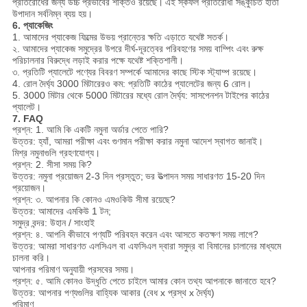
প্রতিরোধের জন্য উচ্চ প্রভাবের শক্তিও রয়েছে।
এই স্কফল প্রতিরোধী সঙ্কুচিত হাতা
উপাদান সর্বনিম্ন ব্যয় হয়।
6. প্যাকেজিং
1. আমাদের প্যাকেজ ফিল্মের উভয় প্রান্তের ক্ষতি এড়াতে যথেষ্ট সতর্ক।
২. আমাদের প্যাকেজ সমুদ্রের উপরে দীর্ঘ-দূরত্বের পরিবহণের সময় বাম্পিং এবং রুক্ষ
পরিচালনার বিরুদ্ধে লড়াই করার পক্ষে যথেষ্ট শক্তিশালী।
৩. প্রতিটি প্যালেটে পণ্যের বিবরণ সম্পর্কে আমাদের কাছে স্টিক স্ট্যাম্প রয়েছে।
4. রোল দৈর্ঘ্য 3000 মিটারেরও কম: প্রতিটি কাঠের প্যালেটের জন্য 6 রোল।
5. 3000 মিটার থেকে 5000 মিটারের মধ্যে রোল দৈর্ঘ্য: সাসপেনশন টাইপের কাঠের
প্যালেট।
7. FAQ
প্রশ্ন: 1. আমি কি একটি নমুনা অর্ডার পেতে পারি?
উত্তর: হ্যাঁ, আমরা পরীক্ষা এবং গুণমান পরীক্ষা করার নমুনা আদেশ স্বাগত জানাই।
মিশ্র নমুনাগুলি গ্রহণযোগ্য।
প্রশ্ন: 2. সীসা সময় কি?
উত্তর: নমুনা প্রয়োজন 2-3 দিন প্রস্তুত;
ভর উত্পাদন সময় সাধারণত 15-20 দিন
প্রয়োজন।
প্রশ্ন: ৩. আপনার কি কোনও এমওকিউ সীমা রয়েছে?
উত্তর: আমাদের এমকিউ 1 টন;
সমুদ্র বন্দর: উহান / সাংহাই
প্রশ্ন: ৪. আপনি কীভাবে পণ্যটি পরিবহন করেন এবং আসতে কতক্ষণ সময় লাগে?
উত্তর: আমরা সাধারণত এলসিএল বা এফসিএল দ্বারা সমুদ্র বা বিমানের চালানের মাধ্যমে
চালনা করি।
আপনার পরিমাণ অনুযায়ী প্রসবের সময়।
প্রশ্ন: ৫. আমি কোনও উদ্ধৃতি পেতে চাইলে আমার কোন তথ্য আপনাকে জানাতে হবে?
উত্তর: আপনার পণ্যগুলির বাহ্যিক আকার (বেধ x প্রস্থ x দৈর্ঘ্য)
পরিমাণ.