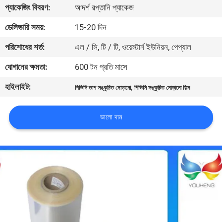
প্যাকেজিং বিবরণ:
আদর্শ রপ্তানি প্যাকেজ
মান
ডেলিভারি সময়:
15-20 দিন
নিয়ন্ত্রণ
পরিশোধের শর্ত:
এল / সি, টি / টি, ওয়েস্টার্ন ইউনিয়ন, পেপ্যাল
যোগানের ক্ষমতা:
600 টন প্রতি মাসে
যোগাযোগ
হাইলাইট:
,
পিভিসি তাপ সঙ্কুচিত মোড়ানো
পিভিসি সঙ্কুচিত মোড়ানো ফিল্ম
করুন
ভালো দাম
খবর
উদ্ধৃতির
জন্য
আবেদন