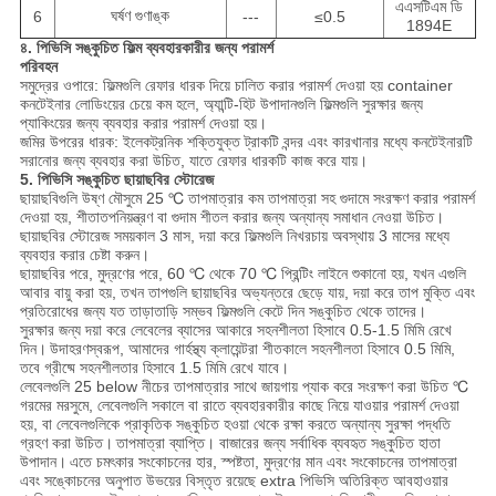
এএসটিএম ডি
ঘর্ষণ গুণাঙ্ক
6
---
≤0.5
1894E
৪. পিভিসি সঙ্কুচিত ফিল্ম ব্যবহারকারীর জন্য পরামর্শ
পরিবহন
সমুদ্রের ওপারে: ফিল্মগুলি রেফার ধারক দিয়ে চালিত করার পরামর্শ দেওয়া হয় container
কনটেইনার লোডিংয়ের চেয়ে কম হলে, অ্যান্টি-হিট উপাদানগুলি ফিল্মগুলি সুরক্ষার জন্য
প্যাকিংয়ের জন্য ব্যবহার করার পরামর্শ দেওয়া হয়।
জমির উপরের ধারক: ইলেকট্রনিক শক্তিযুক্ত ট্রাকটি বন্দর এবং কারখানার মধ্যে কনটেইনারটি
সরানোর জন্য ব্যবহার করা উচিত, যাতে রেফার ধারকটি কাজ করে যায়।
5. পিভিসি সঙ্কুচিত ছায়াছবির স্টোরেজ
ছায়াছবিগুলি উষ্ণ মৌসুমে 25 ℃ তাপমাত্রার কম তাপমাত্রা সহ গুদামে সংরক্ষণ করার পরামর্শ
দেওয়া হয়, শীতাতপনিয়ন্ত্রণ বা গুদাম শীতল করার জন্য অন্যান্য সমাধান নেওয়া উচিত।
ছায়াছবির স্টোরেজ সময়কাল 3 মাস, দয়া করে ফিল্মগুলি নিখরচায় অবস্থায় 3 মাসের মধ্যে
ব্যবহার করার চেষ্টা করুন।
ছায়াছবির পরে, মুদ্রণের পরে, 60 ℃ থেকে 70 ℃ প্রিন্টিং লাইনে শুকানো হয়, যখন এগুলি
আবার বায়ু করা হয়, তখন তাপগুলি ছায়াছবির অভ্যন্তরে ছেড়ে যায়, দয়া করে তাপ মুক্তি এবং
প্রতিরোধের জন্য যত তাড়াতাড়ি সম্ভব ফিল্মগুলি কেটে দিন সঙ্কুচিত থেকে তাদের।
সুরক্ষার জন্য দয়া করে লেবেলের ব্যাসের আকারে সহনশীলতা হিসাবে 0.5-1.5 মিমি রেখে
দিন।
উদাহরণস্বরূপ, আমাদের গার্হস্থ্য ক্লায়েন্টরা শীতকালে সহনশীলতা হিসাবে 0.5 মিমি,
তবে গ্রীষ্মে সহনশীলতার হিসাবে 1.5 মিমি রেখে যাবে।
লেবেলগুলি 25 below নীচের তাপমাত্রার সাথে জায়গায় প্যাক করে সংরক্ষণ করা উচিত ℃
গরমের মরসুমে, লেবেলগুলি সকালে বা রাতে ব্যবহারকারীর কাছে নিয়ে যাওয়ার পরামর্শ দেওয়া
হয়, বা লেবেলগুলিকে প্রাকৃতিক সঙ্কুচিত হওয়া থেকে রক্ষা করতে অন্যান্য সুরক্ষা পদ্ধতি
গ্রহণ করা উচিত।
তাপমাত্রা ব্যাপ্তি। বাজারের জন্য সর্বাধিক ব্যবহৃত সঙ্কুচিত হাতা
উপাদান।
এতে চমৎকার সংকোচনের হার, স্পষ্টতা, মুদ্রণের মান এবং সংকোচনের তাপমাত্রা
এবং সঙ্কোচনের অনুপাত উভয়ের বিস্তৃত রয়েছে extra পিভিসি অতিরিক্ত আবহাওয়ার