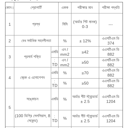
কোন।
প্রোপার্টি
একক
পরীক্ষার মান
পরীক্ষা পদ্ধতি
(অর্ডার শিট মানক)
প্রস্থ
মিমি
1
---
0-3
এএসটিএম ডি
বেধ সর্বাধিক সহনশীলতা
2
%
± 12%
374
এন /
এএসটিএম ডি
এমডি
≥42
mm2
882
প্রসার্য শক্তি
3
:
এন /
এএসটিএম ডি
≥50
TD
mm2
882
এএসটিএম ডি
এমডি
%
≥70
882
ব্রেক এ এলোগেশন
4
:
এএসটিএম ডি
%
≥50
TD
882
অর্ডার শীট স্ট্যান্ডার্ড
এএসটিএম ডি
সঙ্কোচন
এমডি
%
± 2.5
1204
5
(100 ডিগ্রি সেলসিয়াস, 8
:
অর্ডার শীট স্ট্যান্ডার্ড
এএসটিএম ডি
%
সেকেন্ড)
TD
± 2.5
1204