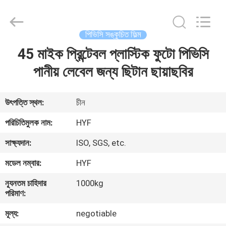
Hubei
HYF
Packaging
Co.,
Ltd..
পিভিসি সঙ্কুচিত ফিল্ম
All
Rights
Reserved.
45 মাইক প্রিন্টেবল প্লাস্টিক ফুটো পিভিসি
বাড়ি
পানীয় লেবেল জন্য ছিটান ছায়াছবির
পণ্য
উৎপত্তি স্থল:
চীন
ভিডিও
পরিচিতিমুলক নাম:
HYF
সাক্ষ্যদান:
ISO, SGS, etc.
আমাদের
মডেল নম্বার:
HYF
সম্পর্কে
ন্যূনতম চাহিদার
1000kg
পরিমাণ:
কারখানা
মূল্য:
negotiable
ভ্রমণ