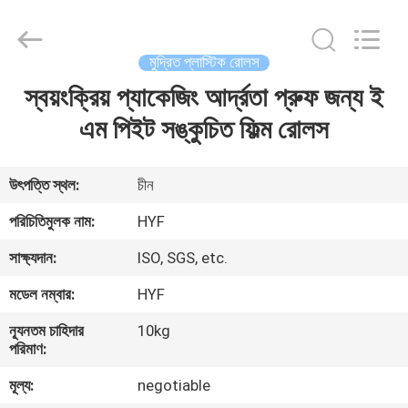
Hubei
HYF
Packaging
Co.,
Ltd..
মুদ্রিত প্লাস্টিক রোলস
All
Rights
Reserved.
স্বয়ংক্রিয় প্যাকেজিং আর্দ্রতা প্রুফ জন্য ই
বাড়ি
এম পিইট সঙ্কুচিত ফিল্ম রোলস
পণ্য
উৎপত্তি স্থল:
চীন
ভিডিও
পরিচিতিমুলক নাম:
HYF
সাক্ষ্যদান:
ISO, SGS, etc.
আমাদের
মডেল নম্বার:
HYF
সম্পর্কে
ন্যূনতম চাহিদার
10kg
পরিমাণ:
কারখানা
মূল্য:
negotiable
ভ্রমণ