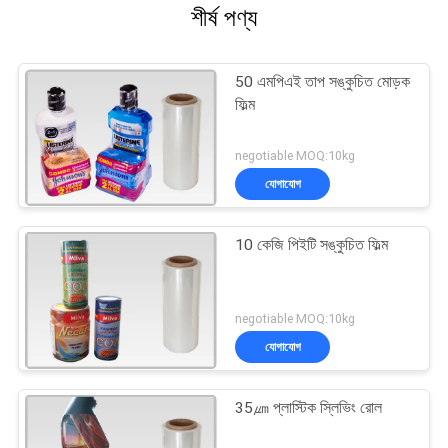
শীর্ষ পণ্য
50 এমপিএই তাপ সঙ্কুচিত মোড়ক
ফিল্ম
negotiable MOQ:10kg
যোগাযোগ
10 কেজি পিইটি সঙ্কুচিত ফিল্ম
negotiable MOQ:10kg
যোগাযোগ
35㎛ প্লাস্টিক স্লিভিং রোল