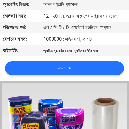
প্যাকেজিং বিবরণ:
আদর্শ রপ্তানি প্যাকেজ
মান
ডেলিভারি সময়:
12 - ২0 দিন, জরুরি আদেশের অগ্রাধিকার রয়েছে
নিয়ন্ত্রণ
পরিশোধের শর্ত:
এল / সি, টি / টি, ওয়েস্টার্ন ইউনিয়ন, পেপ্যাল
যোগানের ক্ষমতা:
1000000 কেজিএস প্রতি মাসে
যোগাযোগ
হাইলাইট:
,
প্লাস্টিক প্যাকেজিং রোলস
প্লাস্টিকের শীটিং রোল
করুন
ভালো দাম
খবর
উদ্ধৃতির
জন্য
আবেদন