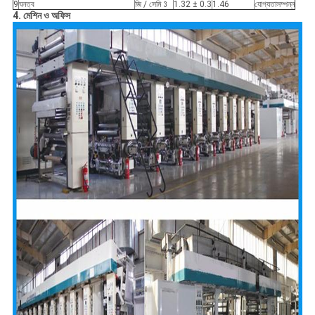
9
ঘনত্ব
জি / সেমি
1.32 ± 0.3
1.46
যোগ্যতাসম্পন্ন
3
4. মেশিন ও অফিস