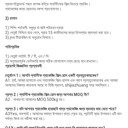
প্রথম স্ট্যান্ডার্ড শক্ত কাগজ বাইরে প্লাস্টিকের ফিল্ম ভিতরে প্যাকিং।
প্যাকেজের জন্য ক্রেতার নকশা গ্রহণযোগ্য।
2) চালান
1) শিপিং শর্তাবলী: সমুদ্র বা জমি পরিবহন দ্বারা
2) পেমেন্ট নিশ্চিত হয়ে গেলে, প্রায় 15 কার্যদিবসের মধ্যে ডিসপ্যাচ ব্যবস্থা করা হবে।
3) বন্দর টিয়ানজিন বা অনুরোধ হিসাবে।
পারিশ্রমিক
1) পেমেন্ট শর্তাদি: টি / টি, এল / সি
2) অনুগ্রহপূর্বক ডেলিভারি জন্য সঠিক যোগাযোগ তথ্য ছেড়ে মনে রাখবেন।
প্রায়শই জিজ্ঞাসিত প্রশ্নাবলী
চতুর্থাংশ 1।
আপনি প্লাস্টিক প্যাকেজিং ফিল্ম রোল একটি প্রস্তুতকারকের?
A1: হ্যাঁ, আমরা ছাপানো এবং প্যাকেজিং ফিল্ম রোলস এবং ব্যাগ প্রস্তুতকারকের এবং আমরা
আমাদের নিজস্ব কারখানা আছে যা হিজি প্রদেশ, shijiazhuang শহর অবস্থিত।
প্রশ্ন 2। প্লাস্টিক প্যাকেজিং ফিল্ম রোল জন্য আপনার MOQ কি?
A2 .: সাধারণত আমাদের MOQ 500kg হয়।
প্রশ্ন 3। যদি আপনার প্যাকেজিং ছায়াছবি খাদ্য প্যাকেজিং জন্য ব্যবহার করা যেতে পারে?
A3Yes, অবশ্যই। আমাদের সমস্ত উপকরণ খাদ্য গ্রেড হয়, প্রতিটি ব্যাচ উপকরণ এটি মান
পর্যন্ত কিনা তা পরীক্ষা করা হয়।