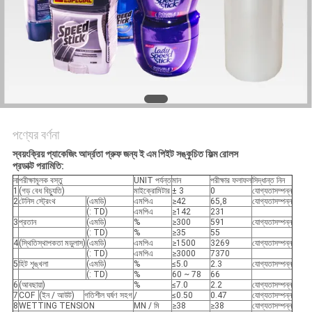
সাইট
ম্যাপ
গোপনীয়তা
নীতি
পণ্যের বর্ণনা
স্বয়ংক্রিয় প্যাকেজিং আর্দ্রতা প্রুফ জন্য ই এম পিইট সঙ্কুচিত ফিল্ম রোলস
প্রডাক্ট পরামিতি:
না
পরীক্ষামূলক বস্তু
UNIT পর্যন্ত
মান
পরীক্ষার ফলাফল
সিদ্ধান্ত নিন
1
(গড় বেধ বিচ্যুতি)
মাইক্রোমিটার
± 3
0
যোগ্যতাসম্পন্ন
2
টেনিস স্ট্রেংথ
(এমডি)
এমপিএ
≥42
65,8
যোগ্যতাসম্পন্ন
(: TD)
এমপিএ
≥142
231
3
প্রতান
(এমডি)
%
≥300
591
যোগ্যতাসম্পন্ন
(: TD)
%
≥35
55
4
(স্থিতিস্থাপকতা মডুলাস)
(এমডি)
এমপিএ
≥1500
3269
যোগ্যতাসম্পন্ন
(: TD)
এমপিএ
≥3000
7370
5
হিট শৃঙ্খলা
(এমডি)
%
≤5.0
2.3
যোগ্যতাসম্পন্ন
(: TD)
%
60 ~ 78
66
6
(আবছায়া)
%
≤7.0
2.2
যোগ্যতাসম্পন্ন
7
COF
(ইন / আউট)
গতিশীল ঘর্ষণ সহগ
/
≤0.50
0.47
যোগ্যতাসম্পন্ন
8
WETTING TENSION
MN / মি
≥38
≥38
যোগ্যতাসম্পন্ন