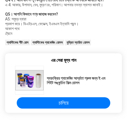
Q4 ই।
আমি যদি সম্পূর্ণ উদ্ধৃতি পেতে চাই তবে তথ্য কি আপনাকে জানাতে হবে?
এ 4: আকার, উপাদান, বেধ, মুদ্রণ রং, পরিমাণ। আপনার তদন্ত স্বাগত জানাই।
Q5।
আপনি কিভাবে পণ্য জাহাজ করবেন?
A5: সমুদ্র দ্বারা
প্রকাশ করে। ডিএইচএল, ফেডেক্স, ইএমএস ইত্যাদি পছন্দ।
আকাশ পথে
ট্রেনে
প্লাস্টিকের শীট রোল
প্লাস্টিকের প্যাকেজিং রোলস
মুদ্রিত স্তরিত রোলস
এর সেরা মূল্য পান
স্বয়ংক্রিয় প্যাকেজিং আর্দ্রতা প্রুফ জন্য ই এম
পিইট সঙ্কুচিত ফিল্ম রোলস
চালিয়ে