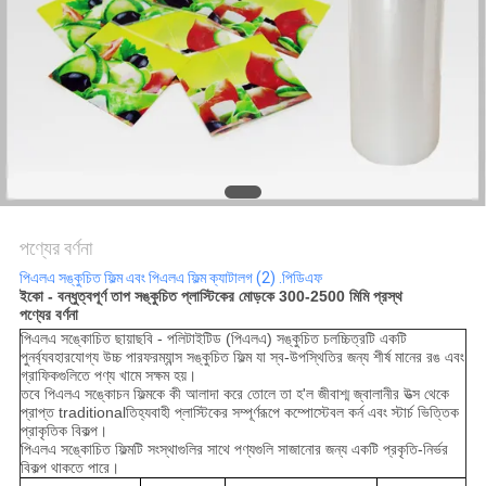
সাইট
ম্যাপ
গোপনীয়তা
নীতি
পণ্যের বর্ণনা
পিএলএ সঙ্কুচিত ফিল্ম এবং পিএলএ ফিল্ম ক্যাটালগ (2) .পিডিএফ
ইকো - বন্ধুত্বপূর্ণ তাপ সঙ্কুচিত প্লাস্টিকের মোড়কে 300-2500 মিমি প্রস্থ
পণ্যের বর্ণনা
পিএলএ সঙ্কোচিত ছায়াছবি - পলিটাইটিড (পিএলএ) সঙ্কুচিত চলচ্চিত্রটি একটি
পুনর্ব্যবহারযোগ্য উচ্চ পারফরম্যান্স সঙ্কুচিত ফিল্ম যা স্ব-উপস্থিতির জন্য শীর্ষ মানের রঙ এবং
গ্রাফিকগুলিতে পণ্য খামে সক্ষম হয়।
তবে পিএলএ সঙ্কোচন ফিল্মকে কী আলাদা করে তোলে তা হ'ল জীবাশ্ম জ্বালানীর উত্স থেকে
প্রাপ্ত traditionalতিহ্যবাহী প্লাস্টিকের সম্পূর্ণরূপে কম্পোস্টেবল কর্ন এবং স্টার্চ ভিত্তিক
প্রাকৃতিক বিকল্প।
পিএলএ সঙ্কোচিত ফিল্মটি সংস্থাগুলির সাথে পণ্যগুলি সাজানোর জন্য একটি প্রকৃতি-নির্ভর
বিকল্প থাকতে পারে।