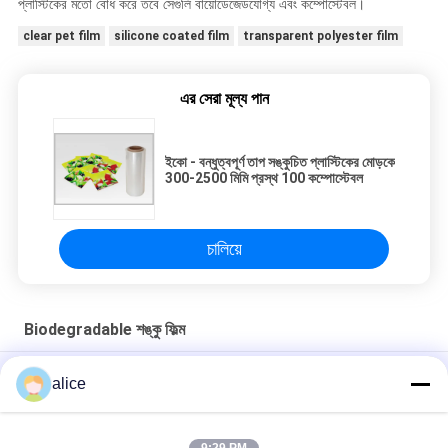
প্লাস্টিকের মতো বোধ করে তবে সেগুলি বায়োডেজেডযোগ্য এবং কম্পোস্টেবল।
clear pet film
silicone coated film
transparent polyester film
এর সেরা মূল্য পান
ইকো - বন্ধুত্বপূর্ণ তাপ সঙ্কুচিত প্লাস্টিকের মোড়কে
300-2500 মিমি প্রস্থ 100 কম্পোস্টেবল
চালিয়ে
Biodegradable শঙ্কু ফিল্ম
50 মাইক ক্লিয়ার পিএলএ পলিট্যাকটিক অ্যাসিড পূর্ণ বডি সঙ্কুচিত হাতা জন্য ফিল্ম সঙ্কুচিত
alice
করুন
বেভারেজ লেবেল জন্য নরম Polylactic অ্যাসিড রোল Biodegradable শঙ্কু ফিল্ম