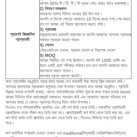
আগাম 30% টি / টি, টি / টি দ্বারা লোড করার আগে ভারসাম্য।
2) বিতরণ সময়কাল
সাধারণত অর্ডার নিশ্চিত হওয়ার 30 দিন পরে।
আপনি যে বিশেষ ক্ষেত্রে আমাদের 10 দিনের মধ্যে পণ্য শেষ করতে
চান তা আমরা এই বিষয়ে আলোচনা করতে পারি।
3) প্যাকেজ
প্রায়শই জিজ্ঞাসিত
সমুদ্রযাত্রার রফতানি প্যাকেজ বা আপনি আমাদের আপনার প্যাকেজ
প্রশ্নাবলী
সমাধান সরবরাহ করতে পারেন
4) লেবেল
এইচওয়াইএফ লেবেল, গ্রাহক লেবেল বা নিরপেক্ষ লেবেল
5) MOQ
আমরা নিয়মিত এই পণ্য উত্পাদন।
আপনি যদি 1000 কেজি এর
মতো একটি ছোট পরীক্ষার পরিমাণ চান তবে আপনি আমাদের সাথে
আলোচনা করতে পারেন।
আপনার প্রশ্ন স্বাগত জানাই।
হাতা প্যাকেজিং সঙ্কুচিত করার জন্য আমরা বেশ কয়েকটি উচ্চ মানের ফিল্ম সরবরাহ করি।
আপনার ব্যবসায়ের প্রয়োজন অনুসারে সেরা উপকরণ সরবরাহ করে আমরা আনন্দিত।
প্রতিটি
ফিল্মের অনন্য গুণাবলী রয়েছে, কোনও প্যাকেজিংয়ের চাহিদা পূরণের জন্য বন্ধন রয়েছে bond
আমরা বিভিন্ন স্টক ম্যানেজমেন্ট সমাধানও সরবরাহ করি এবং আমাদের গ্রাহক পরিষেবা দল
আপনার কাছে যে কোনও প্রশ্নের উত্তর দিতে সর্বদা উপলব্ধ।
পিএলএ হ'ল পলিল্যাকটিক অ্যাসিড এবং এটি কর্ন স্টার্চ থেকে তৈরি।
ল্যাকটিক অ্যাসিডটি
ডেক্সট্রোজ থেকে গাঁজন করে তৈরি করা হয়।
ডেক্সট্রোজটি কর্ন স্টার্চ থেকে তৈরি করা হয়, এবং
কর্ন স্টার্চ কার্বন ডাই অক্সাইড এবং জল থেকে তৈরি হয়।
পিএলএ বিভিন্ন পণ্য তৈরি হতে
পারে।
কর্ন প্লাস্টিক পণ্যগুলি দেখতে দেখতে এবং traditionalতিহ্যবাহী পেট্রোলিয়াম-ভিত্তিক