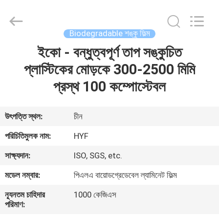
Hubei
HYF
Packaging
Co.,
Ltd..
Biodegradable শঙ্কু ফিল্ম
All
Rights
Reserved.
ইকো - বন্ধুত্বপূর্ণ তাপ সঙ্কুচিত
বাড়ি
প্লাস্টিকের মোড়কে 300-2500 মিমি
পণ্য
প্রস্থ 100 কম্পোস্টেবল
ভিডিও
উৎপত্তি স্থল:
চীন
পরিচিতিমুলক নাম:
HYF
আমাদের
সাক্ষ্যদান:
ISO, SGS, etc.
সম্পর্কে
মডেল নম্বার:
পিএলএ বায়োডগ্রেডেবেল ল্যামিনেট ফিল্ম
কারখানা
ন্যূনতম চাহিদার
1000 কেজিএস
পরিমাণ:
ভ্রমণ