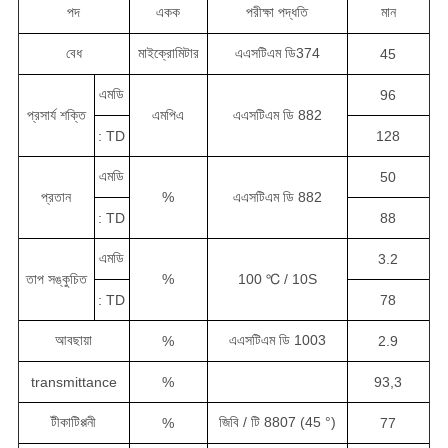
পদ
একক
পরীক্ষা পদ্ধতি
মান
বেধ
মাইক্রোমিটার
এএসটিএম ডি374
45
এমডি
96
প্রসার্য শক্তি
এমপিএ
এএসটিএম ডি 882
: TD
128
এমডি
50
প্রতান
%
এএসটিএম ডি 882
: TD
88
এমডি
3.2
তাপ সঙ্কুচিত
%
100 ℃ / 10S
: TD
78
আবছায়া
এএসটিএম ডি 1003
%
2.9
transmittance
%
93,3
টীকাটিপ্পনী
জিবি / টি 8807 (45 °)
%
77