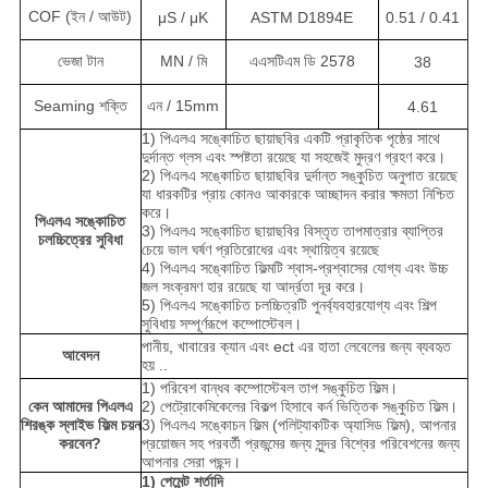
COF (ইন / আউট)
μS / μK
ASTM D1894E
0.51 / 0.41
ভেজা টান
MN / মি
এএসটিএম ডি 2578
38
Seaming শক্তি
এন / 15mm
4.61
1) পিএলএ সঙ্কোচিত ছায়াছবির একটি প্রাকৃতিক পৃষ্ঠের সাথে
দুর্দান্ত গ্লস এবং স্পষ্টতা রয়েছে যা সহজেই মুদ্রণ গ্রহণ করে।
2) পিএলএ সঙ্কোচিত ছায়াছবির দুর্দান্ত সঙ্কুচিত অনুপাত রয়েছে
যা ধারকটির প্রায় কোনও আকারকে আচ্ছাদন করার ক্ষমতা নিশ্চিত
করে।
পিএলএ সঙ্কোচিত
3) পিএলএ সঙ্কোচিত ছায়াছবির বিস্তৃত তাপমাত্রার ব্যাপ্তির
চলচ্চিত্রের সুবিধা
চেয়ে ভাল ঘর্ষণ প্রতিরোধের এবং স্থায়িত্ব রয়েছে
4) পিএলএ সঙ্কোচিত ফিল্মটি শ্বাস-প্রশ্বাসের যোগ্য এবং উচ্চ
জল সংক্রমণ হার রয়েছে যা আর্দ্রতা দূর করে।
5) পিএলএ সঙ্কোচিত চলচ্চিত্রটি পুনর্ব্যবহারযোগ্য এবং শিল্প
সুবিধায় সম্পূর্ণরূপে কম্পোস্টেবল।
পানীয়, খাবারের ক্যান এবং ect এর হাতা লেবেলের জন্য ব্যবহৃত
আবেদন
হয় ..
1) পরিবেশ বান্ধব কম্পোস্টেবল তাপ সঙ্কুচিত ফিল্ম।
কেন আমাদের পিএলএ
2) পেট্রোকেমিকেলের বিকল্প হিসাবে কর্ন ভিত্তিক সঙ্কুচিত ফিল্ম।
শিরঙ্ক স্লাইভ ফিল্ম চয়ন
3) পিএলএ সঙ্কোচন ফিল্ম (পলিট্যাকটিক অ্যাসিড ফিল্ম), আপনার
করবেন?
প্রয়োজন সহ পরবর্তী প্রজন্মের জন্য সুন্দর বিশ্বের পরিবেশনের জন্য
আপনার সেরা পছন্দ।
1) পেমেন্ট শর্তাদি