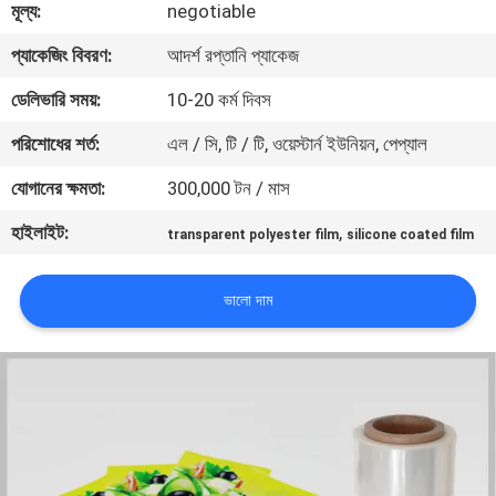
মূল্য:
negotiable
মান
প্যাকেজিং বিবরণ:
আদর্শ রপ্তানি প্যাকেজ
নিয়ন্ত্রণ
ডেলিভারি সময়:
10-20 কর্ম দিবস
পরিশোধের শর্ত:
এল / সি, টি / টি, ওয়েস্টার্ন ইউনিয়ন, পেপ্যাল
যোগাযোগ
যোগানের ক্ষমতা:
300,000 টন / মাস
করুন
হাইলাইট:
,
transparent polyester film
silicone coated film
খবর
ভালো দাম
উদ্ধৃতির
জন্য
আবেদন