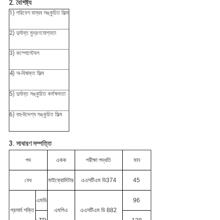
2. বৈশিষ্ট্য
1) পরিবেশ বান্ধব সঙ্কুচিত ফিল্ম
2) দুর্দান্ত মুদ্রণযোগ্যতা
3) কম্পোস্টেবল
4) অ-বিষাক্ত ফিল্ম
5) দুর্দান্ত সঙ্কুচিত কর্মক্ষমতা
6) বহু-উদ্দেশ্য সঙ্কুচিত ফিল্ম
3. সাধারণ সম্পত্তি
পদ
একক
পরীক্ষা পদ্ধতি
মান
বেধ
মাইক্রোমিটার
এএসটিএম ডি374
45
এমডি
96
প্রসার্য শক্তি
এমপিএ
এএসটিএম ডি 882