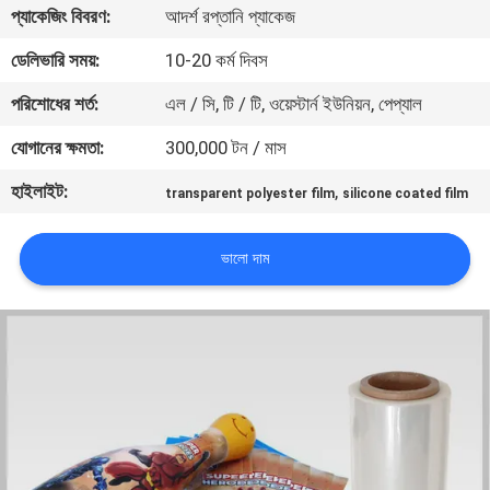
প্যাকেজিং বিবরণ:
আদর্শ রপ্তানি প্যাকেজ
মান
ডেলিভারি সময়:
10-20 কর্ম দিবস
নিয়ন্ত্রণ
পরিশোধের শর্ত:
এল / সি, টি / টি, ওয়েস্টার্ন ইউনিয়ন, পেপ্যাল
যোগানের ক্ষমতা:
300,000 টন / মাস
যোগাযোগ
হাইলাইট:
,
transparent polyester film
silicone coated film
করুন
ভালো দাম
খবর
উদ্ধৃতির
জন্য
আবেদন