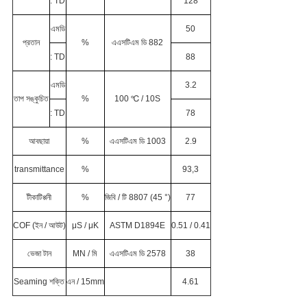
: TD
128
এমডি
50
প্রতান
%
এএসটিএম ডি 882
: TD
88
এমডি
3.2
তাপ সঙ্কুচিত
%
100 ℃ / 10S
: TD
78
আবছায়া
%
এএসটিএম ডি 1003
2.9
transmittance
%
93,3
টীকাটিপ্পনী
%
জিবি / টি 8807 (45 °)
77
COF (ইন / আউট)
μS / μK
ASTM D1894E
0.51 / 0.41
ভেজা টান
MN / মি
এএসটিএম ডি 2578
38
Seaming শক্তি
এন / 15mm
4.61