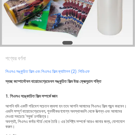
সাইট
ম্যাপ
গোপনীয়তা
নীতি
পণ্যের বর্ণনা
পিএলএ সঙ্কুচিত ফিল্ম এবং পিএলএ ফিল্ম ক্যাটালগ (2) .পিডিএফ
স্বচ্ছ কম্পোস্টেবল বায়োডেগ্রেডেবল সঙ্কুচিত ফিল্ম উচ্চ ফ্লেক্সুরাল শক্তি
1. পিএলএ সঙ্কোচিত ফিল্ম সম্পর্কে জ্ঞান
আপনি যদি একটি পরিবেশ সচেতন ব্যবসা হন তবে আপনি আমাদের পিএলএ ফিল্ম পছন্দ করবেন।
এগুলি সম্পূর্ণ বায়োডেগ্রেডেবল, পুনর্নবীকরণযোগ্য অবস্থানগুলি থেকে উত্পন্ন এবং আমাদের
দেওয়া সবচেয়ে 'সবুজ' চলচ্চিত্র।
অবশ্যই, পিএলএ কর্নার স্টার্চ থেকে তৈরি। এর বৈশিষ্ট্য সম্পর্কে আরও জানার জন্য, যোগাযোগ
করুন।