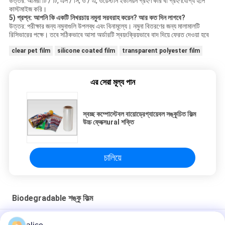
উত্তর: আমরা টি / টি, এল / সি, ও / এ, ওয়েস্টার্ন ইউনিয়ন গ্রহণ করি বা গ্রহণযোগ্য হলে
কাস্টমাইজ করি।
5) প্রশ্ন: আপনি কি একটি নিখরচায় নমুনা সরবরাহ করেন?
আর কত দিন লাগবে?
উত্তর: পরীক্ষার জন্য নমুনাগুলি উপলব্ধ এবং বিনামূল্যে। নমুনা বিতরণের জন্য মালামালটি
রিসিভারের পক্ষে। তবে সঠিকভাবে আসা অর্ডারটি স্বয়ংক্রিয়ভাবে বাদ দিয়ে ফেরত দেওয়া হবে
clear pet film
silicone coated film
transparent polyester film
এর সেরা মূল্য পান
স্বচ্ছ কম্পোস্টেবল বায়োড্রেগ্যায়েবল সঙ্কুচিত ফিল্ম
উচ্চ ফ্লেক্সural শক্তি
চালিয়ে
Biodegradable শঙ্কু ফিল্ম
50 মাইক ক্লিয়ার পিএলএ পলিট্যাকটিক অ্যাসিড পূর্ণ বডি সঙ্কুচিত হাতা জন্য ফিল্ম সঙ্কুচিত