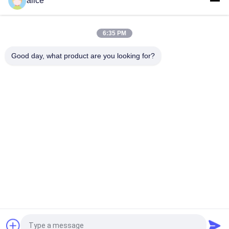
alice
করুন
বেভারেজ লেবেল জন্য নরম Polylactic অ্যাসিড রোল Biodegradable শঙ্কু ফিল্ম
6:35 PM
বায়োডেগ্রেডেবল স্বচ্ছ পিএলএ জৈব ভিত্তিক সঙ্কোচনযোগ্য প্লাস্টিক ফিল্ম পরিবেশবান্ধব
Good day, what product are you looking for?
সব
ফিল্ম রোলস সঙ্কুচিত
PETG সঙ্কুচিত চলচ্চিত্র
পিভিসি সঙ্কুচিত ফিল্ম
ওপস সঙ্কুচিত চলচ্চিত্র
POF ছিনতাই ফিল্ম
ভ্যাকুয়াম মেটালেড কাগজ
মুদ্রিত প্লাস্টিক রোলস
পানীয় বোতল লেবেল
উদ্ধৃতির জন্য আবেদন