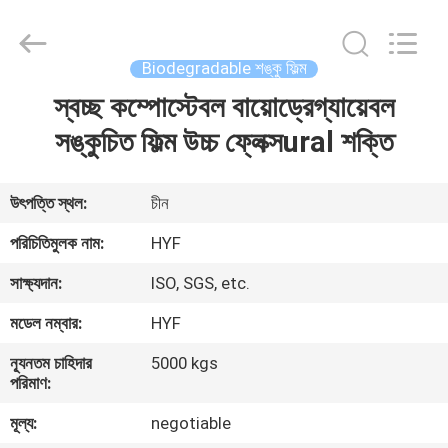
Hubei
HYF
Packaging
Co.,
Ltd..
Biodegradable শঙ্কু ফিল্ম
All
Rights
Reserved.
স্বচ্ছ কম্পোস্টেবল বায়োড্রেগ্যায়েবল
বাড়ি
সঙ্কুচিত ফিল্ম উচ্চ ফ্লেক্সural শক্তি
পণ্য
উৎপত্তি স্থল:
চীন
ভিডিও
পরিচিতিমুলক নাম:
HYF
সাক্ষ্যদান:
ISO, SGS, etc.
আমাদের
মডেল নম্বার:
HYF
সম্পর্কে
ন্যূনতম চাহিদার
5000 kgs
পরিমাণ:
কারখানা
মূল্য:
negotiable
ভ্রমণ