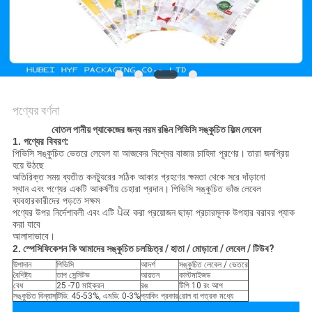
সাইট
ম্যাপ
গোপনীয়তা
নীতি
পণ্যের বর্ণনা
বোতল পানীয় প্যাকেজের জন্য নরম রঙিন পিভিসি সঙ্কুচিত ফিল্ম লেবেল
1. পণ্যের বিবরণ:
পিভিসি সঙ্কুচিত ভেতরে লেবেল যা আজকের বিশ্বের বাজার চাহিদা পূরণের।
তারা জনপ্রিয়
হয়ে উঠছে
অতিরিক্ত সময় ব্যতীত কনট্যুরের সঠিক আকার গ্রহণের ক্ষমতা থেকে সরে দাঁড়ানো
স্থান এবং পণ্যের একটি আকর্ষণীয় চেহারা প্রদান।
পিভিসি সঙ্কুচিত ভাঁজ লেবেল
ব্যবহারকারীদের পড়তে সক্ষম
পণ্যের উপর নির্দেশাবলী এবং এটি ਪੈਕ করা প্রয়োজন ছাড়া প্রচারমূলক উপহার বরাবর প্যাক
করা যাবে
আলাদাভাবে।
2.
স্পেসিফিকেশন কি
আমাদের সঙ্কুচিত চলচ্চিত্র / হাতা / মোড়ানো / লেবেল / টিউব?
উপাদান
পিভিসি
আদর্শ
সঙ্কুচিত লেবেল / ভেতরে
বৈশিষ্ট্য
তাপ সেন্সিটভ
আয়তন
কাস্টমাইজড
বেধ
25 -70 মাইক্রন
রঙ
টিপি 10 রং আপ
সঙ্কুচিত বিন্যাস
টিডি: 45-53%, এমডি: 0-3%
প্যাকিং প্রকার
রোল বা পত্রক মধ্যে