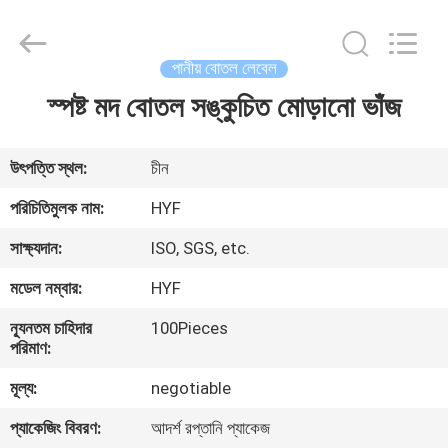
Hubei
HYF
Packaging
Co.,
Ltd..
পানীয় বোতল লেবেল
All
Rights
Reserved.
স্পষ্ট মদ বোতল সঙ্কুচিত মোড়ানো ভাঁজ
বাড়ি
পণ্য
উৎপত্তি স্থল:
চীন
পরিচিতিমুলক নাম:
HYF
ভিডিও
সাক্ষ্যদান:
ISO, SGS, etc.
মডেল নম্বার:
HYF
আমাদের
ন্যূনতম চাহিদার
100Pieces
সম্পর্কে
পরিমাণ:
মূল্য:
negotiable
কারখানা
প্যাকেজিং বিবরণ:
আদর্শ রপ্তানি প্যাকেজ
ভ্রমণ