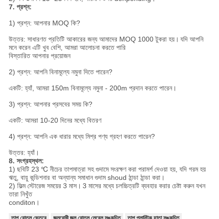
7. প্রশ্ন:
1) প্রশ্ন: আপনার MOQ কি?
উত্তর: সাধারণত প্রতিটি আকারের জন্য আমাদের MOQ 1000 টুকরা হয়।
যদি আপনি
মনে করেন এটি খুব বেশি, আমরা আলোচনা করতে পারি
বিস্তারিত
আপনার
প্রয়োজন
2) প্রশ্ন: আপনি বিনামূল্যে নমুনা দিতে পারেন?
একটি: হ্যাঁ, আমরা 150m বিনামূল্যে নমুনা - 200m প্রদান করতে পারেন।
3) প্রশ্ন: আপনার প্রসবের সময় কি?
একটি: আমরা 10-20 দিনের মধ্যে বিতরণ
4) প্রশ্ন: আপনি এক ধারার মধ্যে মিশ্র পণ্য গ্রহণ করতে পারেন?
উত্তর: হ্যাঁ।
8. সংগ্রহস্থল:
1) ছবিটি 23 ℃ নীচের তাপমাত্রা সহ গুদামে সংরক্ষণ করা পরামর্শ দেওয়া হয়, যদি গরম হয়
ঋতু, বায়ু কন্ডিশনার বা অন্যান্য সমাধান গুদাম shoud ঠান্ডা ঠান্ডা করা।
2) ফিল্ম স্টোরেজ সময়ের 3 মাস।
3 মাসের মধ্যে চলচ্চিত্রটি ব্যবহার করার চেষ্টা করুন যখন
তারা নিখুঁত
conditon।
তাপ বোতল ভেতরে
জলরোধী জল বোতল লেবেল সঙ্কুচিত
তাপ প্লাস্টিক হাতা সঙ্কুচিত