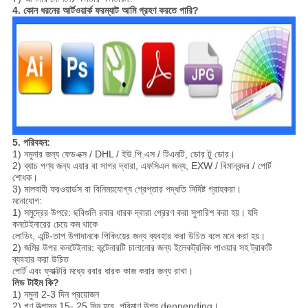
4. কোন ধরনের আর্টওয়ার্ক ফরম্যাট আমি গ্রহণ করতে পারি?
5. পরিবহন:
1) নমুনার জন্য ফেডএক্স / DHL / ইউ.পি.এস / টিএনটি, ডোর টু ডোর।
2) ব্যাচ পণ্য জন্য এয়ার বা সাগর দ্বারা, এফসিএল জন্য, EXW / বিমানবন্দর / পোর্ট
শোধক।
3) মালবাহী ফরওয়ার্ডস বা বিনিময়যোগ্য গ্রেপ্তার পদ্ধতি নির্দিষ্ট গ্রাহকরা।
মনোযোগ:
1) সমুদ্রের উপরে: ছবিগুলি রবার ধারক দ্বারা প্রেরণ করা সুপারিশ করা হয়।
যদি
কনটেইনারের চেয়ে কম থাকে
লোডিং, এন্টি-তাপ উপাদানকে পিকিংয়ের জন্য ব্যবহার করা উচিত বলে মনে করা হয়।
2) জমির উপর কনটেইনার: কন্টেনারটি চালানোর জন্য ইলেকট্রনিক পাওয়ার সহ ট্রাকটি
ব্যবহার করা উচিত
পোর্ট এবং ফ্যাক্টরি মধ্যে রবার ধারক কাজ করার জন্য রাখা।
লিড টাইম কি?
1) নমুনা 2-3 দিন প্রয়োজন
2) গণ উত্পাদন 15- 25 দিন হবে, পরিমাণ উপর denpending।