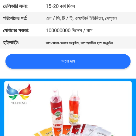
ডেলিভারি সময়:
15-20 কার্য দিবস
মান
পরিশোধের শর্ত:
এল / সি, টি / টি, ওয়েস্টার্ন ইউনিয়ন, পেপ্যাল
নিয়ন্ত্রণ
যোগানের ক্ষমতা:
100000000 পিসেস / মাস
হাইলাইট:
,
তাপ বোতল ভেতরে সঙ্কুচিত
তাপ প্লাস্টিক হাতা সঙ্কুচিত
যোগাযোগ
করুন
ভালো দাম
খবর
উদ্ধৃতির
জন্য
আবেদন