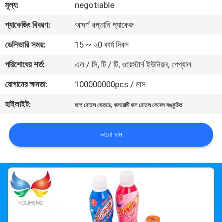
মূল্য:
negotiable
মান
প্যাকেজিং বিবরণ:
আদর্শ রপ্তানি প্যাকেজ
নিয়ন্ত্রণ
ডেলিভারি সময়:
15 ~ ২0 কার্য দিবস
পরিশোধের শর্ত:
এল / সি, টি / টি, ওয়েস্টার্ন ইউনিয়ন, পেপ্যাল
যোগাযোগ
যোগানের ক্ষমতা:
100000000pcs / মাস
করুন
হাইলাইট:
,
তাপ বোতল ভেতরে
জলরোধী জল বোতল লেবেল সঙ্কুচিত
খবর
ভালো দাম
উদ্ধৃতির
জন্য
আবেদন