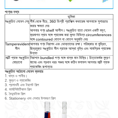
পণ্যের তথ্য
ভূমিকা
সঙ্কুচিত লেবেল লেবু
শীর্ষ থেকে নীচে, 360 ডিগ্রী গ্রাফিক্স কভারেজ আপনাকে সুপারচার
করার ক্ষমতা দেয়
আপনার পণ্য shelf আপীল।
সঙ্কুচিত হাতা লেবেল একটি মসৃণ,
ক্রমাগত ল্যাব সঙ্গে প্যাকেজ করা মূলত বিভিন্ন circumferences
সঙ্গে contoured বোতল বা বোতল অনুমতি দেয়
Tamperevident
আপনার পণ্য নিরাপদ এবং ভোক্তাদের রক্ষা।
পরিষ্কার বা মুদ্রিত,
সীল
ছিদ্রযুক্ত সঙ্কুচিত সীল গ্রাহক আস্থা বৃদ্ধি এবং সামগ্রিক প্যাকেজ
উন্নত
মাল্টি প্যাক সঙ্কুচিত
নিরাপদে bundled পণ্য সঙ্গে বাল্ক মান বিক্রি।
চিত্তাকর্ষক মুদ্রণ
মোড়ানো
মানের এবং প্রধান খরচ সঞ্চয় সঙ্গে কঠিন ফলাফল আপনার মাল্টি প্যাক
প্যাকেজিং রূপান্তর
সঙ্কুচিত আঠালো লেবেল ব্যবহার
1.
খাদ্য ও পানীয়।
2. মুদ্রণ ও প্যাকেজিং
3. প্রসাধনী এবং টয়লেট শিল্প
4. ফার্মাসিউটিকাল শিল্প
5. বৈদ্যুতিক শিল্প
6. Stationery এবং লেখার উপকরণ শিল্প