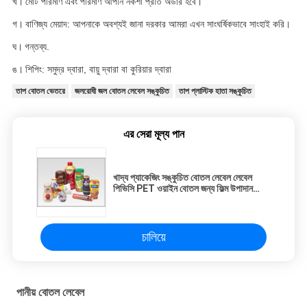
খ।
মোট পরিমাণ এবং পরিমাণ আপনি নকশা প্রতি অর্ডার হবে।
গ।
বাণিজ্য মেয়াদ: আপনাকে অবশ্যই জানা দরকার আমরা এখন সাংঘর্ষিকভাবে সাংহাই করি।
ঘ।
গন্তব্য.
ঙ।
শিপিং: সমুদ্র দ্বারা, বায়ু দ্বারা বা কুরিয়ার দ্বারা
তাপ বোতল ভেতরে
জলরোধী জল বোতল লেবেল সঙ্কুচিত
তাপ প্লাস্টিক হাতা সঙ্কুচিত
এর সেরা মূল্য পান
খাদ্য প্যাকেজিং সঙ্কুচিত বোতল লেবেল লেবেল
পিভিসি PET ওয়াইন বোতল জন্য ফিল্ম উপাদান
সঙ্কুচিত
চালিয়ে
পানীয় বোতল লেবেল