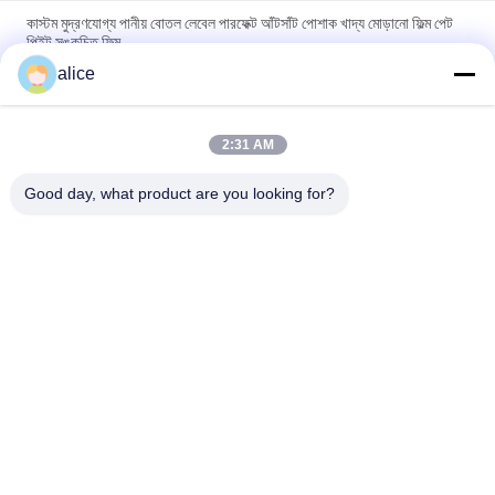
কাস্টম মুদ্রণযোগ্য পানীয় বোতল লেবেল পারফেক্ট আঁটসাঁট পোশাক খাদ্য মোড়ানো ফিল্ম পেট
পিইট সঙ্কুচিত ফিল্ম
alice
খাদ্য প্যাকেজিং সঙ্কুচিত বোতল লেবেল লেবেল পিভিসি PET ওয়াইন বোতল জন্য ফিল্ম
উপাদান সঙ্কুচিত
2:31 AM
পিইটি পানীয় বোতল লেবেল, পুনর্ব্যবহারযোগ্য তাপ প্যাকেজিং 30mic থেকে 50mic বেধ
প্যাকেজিং জন্য সঙ্কুচিত ফিল্ম
Good day, what product are you looking for?
সব
ফিল্ম রোলস সঙ্কুচিত
PETG সঙ্কুচিত চলচ্চিত্র
পিভিসি সঙ্কুচিত ফিল্ম
ওপস সঙ্কুচিত চলচ্চিত্র
POF ছিনতাই ফিল্ম
ভ্যাকুয়াম মেটালেড কাগজ