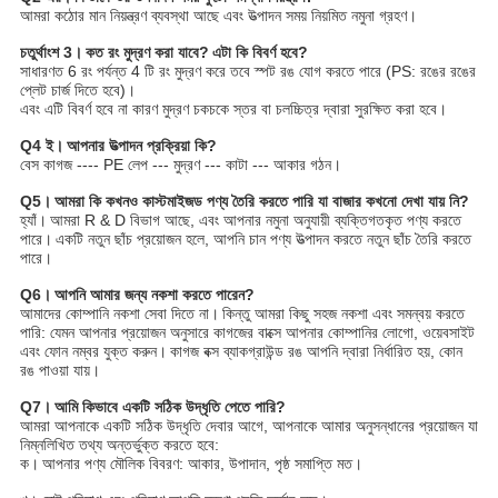
আমরা কঠোর মান নিয়ন্ত্রণ ব্যবস্থা আছে এবং উত্পাদন সময় নিয়মিত নমুনা গ্রহণ।
চতুর্থাংশ 3।
কত রং মুদ্রণ করা যাবে?
এটা কি বিবর্ণ হবে?
সাধারণত 6 রং পর্যন্ত 4 টি রং মুদ্রণ করে তবে স্পট রঙ যোগ করতে পারে (PS: রঙের রঙের
প্লেট চার্জ দিতে হবে)।
এবং এটি বিবর্ণ হবে না কারণ মুদ্রণ চকচকে স্তর বা চলচ্চিত্র দ্বারা সুরক্ষিত করা হবে।
Q4 ই।
আপনার উত্পাদন প্রক্রিয়া কি?
বেস কাগজ ---- PE লেপ --- মুদ্রণ --- কাটা --- আকার গঠন।
Q5।
আমরা কি কখনও কাস্টমাইজড পণ্য তৈরি করতে পারি যা বাজার কখনো দেখা যায় নি?
হ্যাঁ।
আমরা R & D বিভাগ আছে, এবং আপনার নমুনা অনুযায়ী ব্যক্তিগতকৃত পণ্য করতে
পারে।
একটি নতুন ছাঁচ প্রয়োজন হলে, আপনি চান পণ্য উত্পাদন করতে নতুন ছাঁচ তৈরি করতে
পারে।
Q6।
আপনি আমার জন্য নকশা করতে পারেন?
আমাদের কোম্পানি নকশা সেবা দিতে না।
কিন্তু আমরা কিছু সহজ নকশা এবং সমন্বয় করতে
পারি: যেমন আপনার প্রয়োজন অনুসারে কাগজের বাক্সে আপনার কোম্পানির লোগো, ওয়েবসাইট
এবং ফোন নম্বর যুক্ত করুন।
কাগজ বক্স ব্যাকগ্রাউন্ড রঙ আপনি দ্বারা নির্ধারিত হয়, কোন
রঙ পাওয়া যায়।
Q7।
আমি কিভাবে একটি সঠিক উদ্ধৃতি পেতে পারি?
আমরা আপনাকে একটি সঠিক উদ্ধৃতি দেবার আগে, আপনাকে আমার অনুসন্ধানের প্রয়োজন যা
নিম্নলিখিত তথ্য অন্তর্ভুক্ত করতে হবে:
ক।
আপনার পণ্য মৌলিক বিবরণ: আকার, উপাদান, পৃষ্ঠ সমাপ্তি মত।