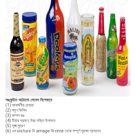
সঙ্কুচিত আঠালো লেবেল বিশেষত্ব
(1) আকর্ষণীয় চেহারা
(2) মসৃণ ফিনিস
(3) কম্পন রঙ
(4) টিয়ার প্রমাণ, উচ্চ শক্তি উপাদান
(5) সূক্ষ্ম মুদ্রণ
(6) এম
oisture ডি
amage জি
rime
থেকে সম্পূর্ণ সুরক্ষা প্রস্তাব