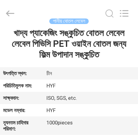
Hubei
HYF
Packaging
Co.,
Ltd..
পানীয় বোতল লেবেল
All
Rights
Reserved.
খাদ্য প্যাকেজিং সঙ্কুচিত বোতল লেবেল
বাড়ি
লেবেল পিভিসি PET ওয়াইন বোতল জন্য
পণ্য
ফিল্ম উপাদান সঙ্কুচিত
ভিডিও
উৎপত্তি স্থল:
চীন
পরিচিতিমুলক নাম:
HYF
আমাদের
সাক্ষ্যদান:
ISO, SGS, etc.
সম্পর্কে
মডেল নম্বার:
HYF
কারখানা
ন্যূনতম চাহিদার
1000pieces
পরিমাণ:
ভ্রমণ